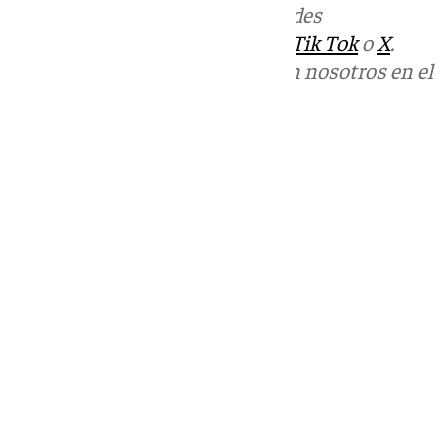
Más noticias de
101TV
en las redes
sociales:
Instagram
,
Facebook
,
Tik Tok
o
X
.
Puedes ponerte en contacto con nosotros en el
correo
informativos@101tv.es
Tags:
Últimas noticias