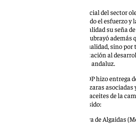
El Alcalde destacó el papel esencial del sector 
social de Andalucía, reivindicando el esfuerzo y l
cooperativas que “hacen de la calidad su seña d
todo el mundo”. Manolo Barón subrayó además 
cooperativa del mundo por casualidad, sino por t
dedicación”, resaltando su aportación al desarrol
internacional del aceite de oliva andaluz.
En el transcurso del acto, DCOOP hizo entrega d
con los que reconoce a las almazaras asociadas y 
por haber obtenido los mejores aceites de la ca
categorías. Los premiados han sido:
– SCA Oleoalgaidas de Villanueva de Algaidas (Me
Virgen Extra).