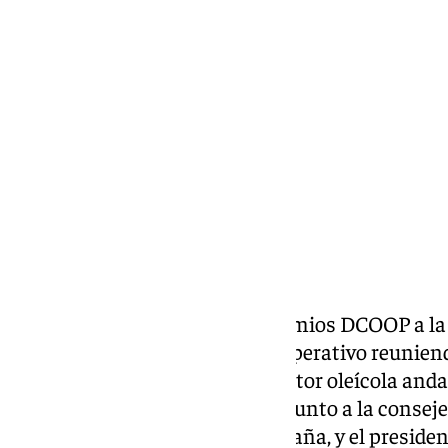
María Rosales
miércoles, 22 octubre 2025, 09:50
Compartir:
Acto de entrega de los XXIX Premios DCOOP a la C
martes en la sede del grupo cooperativo reunie
locales y representantes del sector oleícola anda
Manolo Barón, presidió el acto junto a la conse
Fondos Europeos, Carolina España, y el preside