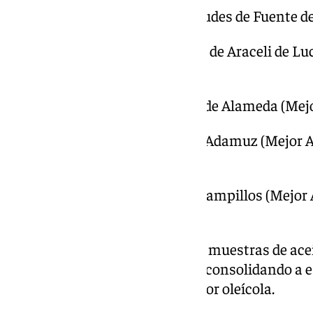
– SCA Agraria Virgen de las Virtudes de Fuente d
– SCA Olivarera Nuestra Señora de Araceli de L
Lucena).
– SCA La Purísima Concepción de Alameda (Mejo
– SCA Nuestra Madre del Sol de Adamuz (Mejor 
Adamuz).
– SCA Olivarera San Benito de Campillos (Mejor 
Ecológico).
En total, se han analizado 3.919 muestras de ace
almazaras asociadas a DCOOP, consolidando a e
referente internacional del sector oleícola.