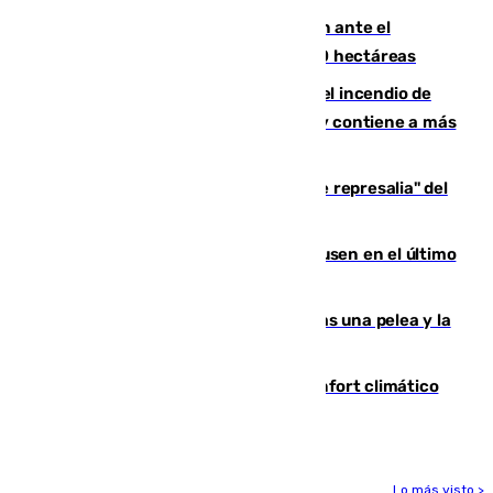
Moreno pide extremar la precaución ante el
incendio de Niebla, que supera las 4.000 hectáreas
340 personas más desalojadas por el incendio de
Niebla, que mantiene a 410 evacuadas y contiene a más
de 500 efectivos trabajando
Italia responde ante las "medidas de represalia" del
Gobierno de Sánchez
El Sevilla se desinfla ante el Leverkusen en el último
ensayo (1-2)
Tensión en la prisión de Alhaurín tras una pelea y la
incautación de un punzón
Málaga contabiliza 148 zonas de confort climático
para enfrentar las altas temperaturas
Lo más visto >