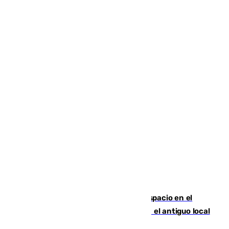
Las marca internacionales ganan espacio en el
Centro de Málaga: La Tagliatella abre en el antiguo local
de Vox Sports Bar