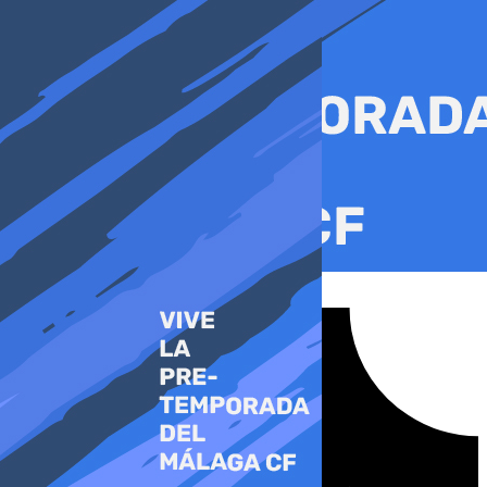
Ir
al
contenido
Tiktok