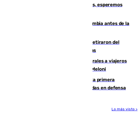
Fernando Calero: “Estamos preocupados, esperemos
que no sea nada”
Felipe VI refuerza los lazos con Colombia antes de la
llegada del nuevo presidente
Fernando Calero y Carlos Dotor se retiraron del
encuentro contra el Ceuta con molestias
España restablece controles temporales a viajeros
procedentes de Italia como repuesta a Meloni
El Málaga cae ante el Ceuta y suma la primera
derrota de la pretemporada dejando dudas en defensa
Lo más visto >
Más noticias