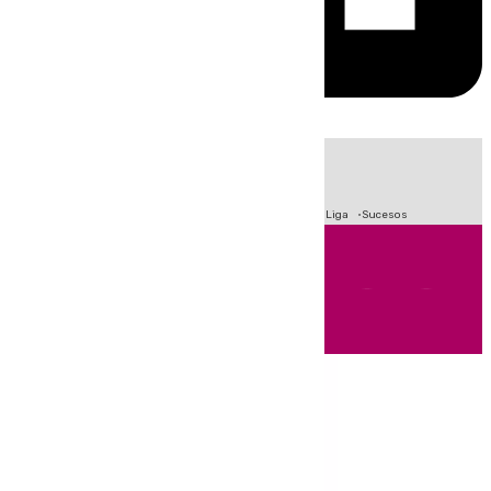
HOY
|
Fútbol
Primera División
Crisis Migratoria en Ceuta
LaLiga
Sucesos
Andalucía