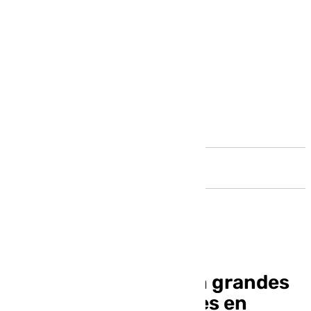
Andalucía
El año 2025 llega con grandes
citas para los cofrades en