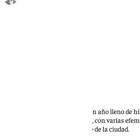
Antonio J. Palomo
martes, 31 diciembre 2024, 10:20
Compartir:
El año 2025 se presenta como un año lleno de hi
algunas cofradías de Antequera, con varias efem
que marcarán la agenda cofrade de la ciudad.