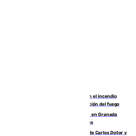
Activado el nivel 2 de emergencia en el incendio
forestal de Niebla por la compleja evolución del fuego
Controlado un incendio de rastrojos en Granada
junto a la autovía y al Callejón de Nogales
Juanfran Funes, sobre las lesiones de Carlos Dotor y