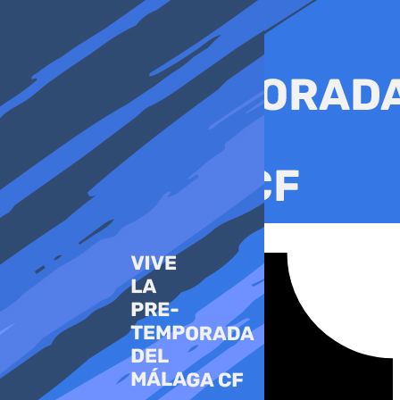
Ir
al
contenido
Tiktok