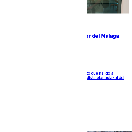
07.08.2026
Isco, la nueva mascota del jugador del Málaga
Dani Lorenzo
El centrocampista marbellí es ‘padre’ de un gato que ha ido a
recoger a Vigo y su nombre es como el exfutbolista blanquiazul del
Arroyo de la Miel