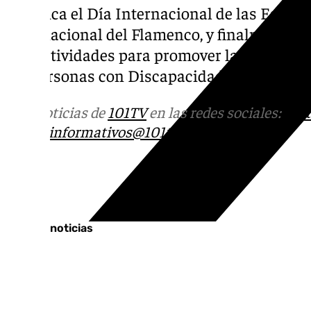
temática el Día Internacional de las Escrit
Internacional del Flamenco, y finalmente, e
con actividades para promover la inclusión 
las Personas con Discapacidad.
Más noticias de
101TV
en las redes sociales:
Ins
correo
informativos@101tv.es
Tags:
Últimas noticias