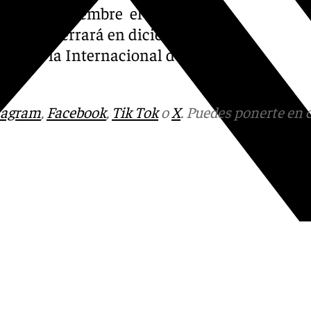
oras, en noviembre el Día
l año se cerrará en diciembre
en el Día Internacional de
tagram
,
Facebook
,
Tik Tok
o
X
. Puedes ponerte en 