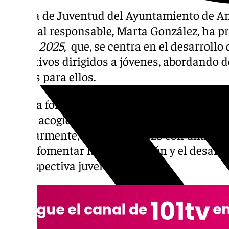
El área de Juventud del Ayuntamiento de An
concejal responsable, Marta González, ha p
DOCE 2025
, que, se centra en el desarrollo 
formativos dirigidos a jóvenes, abordando 
interés para ellos.
De esta forma, desde el Consistorio han señal
buena acogida de ediciones anteriores,
DO
popularmente, regresa en 2025 con una pro
busca fomentar la comprensión y el desarro
la perspectiva juvenil.