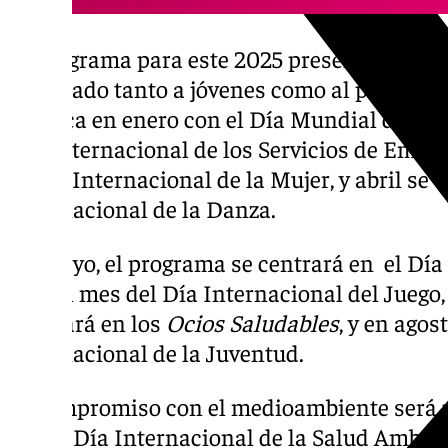
El programa para este 2025 presenta un ev
destinado tanto a jóvenes como al público 
arranca en enero con el Día Mundial de la E
Día Internacional de los Servicios de Emerg
el Día Internacional de la Mujer, y abril se 
Internacional de la Danza.
En mayo, el programa se centrará en el Día 
será el mes del Día Internacional del Juego, 
enfocará en los
Ocios Saludables
, y en agos
Internacional de la Juventud.
El compromiso con el medioambiente será 
con el Día Internacional de la Salud Ambie