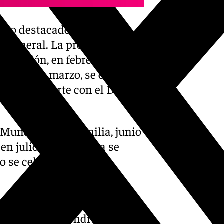
ento destacado cada mes,
en general. La programación
ducación, en febrero por el
encia. En marzo, se celebrará
dedicará al arte con el Día
Mundial de la Familia, junio
en julio, la propuesta se
to se celebrará el Día
protagonista en septiembre
ntal. Octubre tendrá como