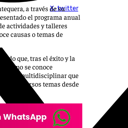
tequera, a través de su
X-twitter
resentado el programa anual
de actividades y talleres
doce causas o temas de
ado que, tras el éxito y la
CE
, como se conoce
puesta multidisciplinar que
llo de diversos temas desde