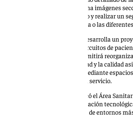
óptico. El dispositivo proporciona imágenes sec
permiten mejorar el diagnóstico y realizar un s
enfermedades como el glaucoma o las diferente
De forma paralela, el hospital desarrolla un pro
con el objetivo de mejorar los circuitos de pacie
Oftalmología. La actuación permitirá reorganizar
atención, reforzando la seguridad y la calidad a
la humanización del entorno mediante espacios 
adaptados a las necesidades del servicio.
Estas inversiones, según destacó el Área Sanita
el compromiso con la modernización tecnológica
atención sanitaria y la creación de entornos más
en las personas.