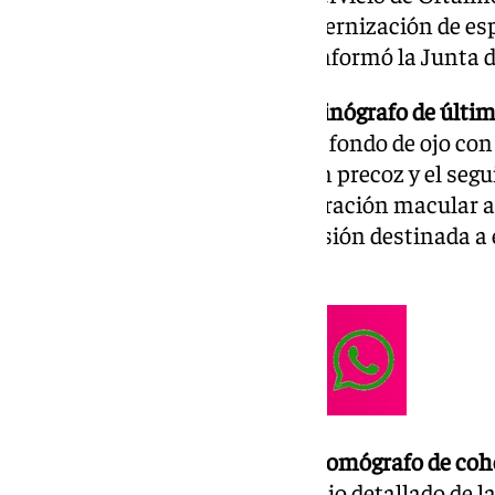
de una estrategia global de modernización de es
circuitos asistenciales, según informó la Junta
El servicio cuenta ya con un
retinógrafo de últi
imágenes de alta resolución del fondo de ojo co
Este avance facilita la detección precoz y el se
retinopatía diabética, la degeneración macular a
oclusiones vasculares. La inversión destinada a
170.000 euros.
Además, se ha incorporado un
tomógrafo de coh
herramienta clave para el estudio detallado de la