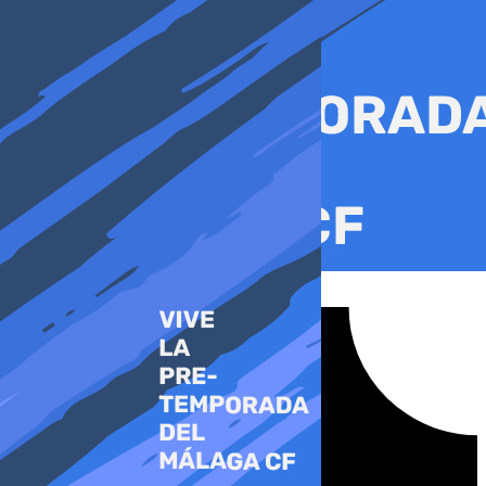
Ir
al
contenido
Tiktok