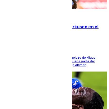
08.08.2026
El Sevilla se desinfla ante el Leverkusen en el
último ensayo (1-2)
El conjunto de Luis García se adelantó con un golazo de Miguel
Sierra y ofreció buenas sensaciones durante buena parte del
encuentro, pero acabó cediendo ante el empuje alemán