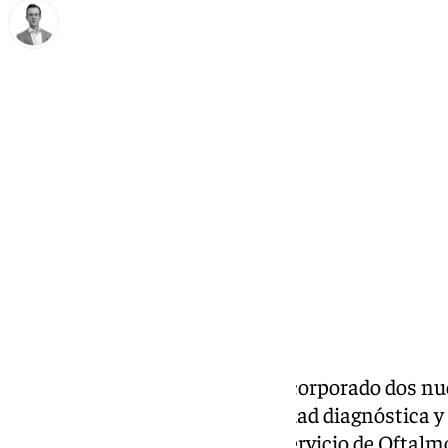
Antonio J. Palomo
martes, 25 noviembre 2025, 11:57
Compartir:
El Hospital de Antequera ha incorporado dos nue
destinados a reforzar la capacidad diagnóstica y 
en las consultas externas del Servicio de Oftalmo