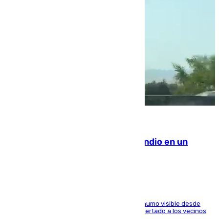
08.08.2026
Los Bomberos combaten un incendio en un
paraje de Granada
El fuego ha levantado una densa columna de humo visible desde
distintos puntos del Área Metropolitana y ha alertado a los vecinos
de la capital