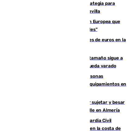
El Ayuntamiento desarrolla una estrategia para
recuperar la identidad patrimonial de Sevilla
España e Italia garantizan a la Unión Europea que
sus controles fronterizos son "temporales"
Sevilla ha invertido más de 6 millones de euros en la
transformación de su casco histórico
Susto en Marbella: un atún de gran tamaño sigue a
un bañista hasta la orilla de la playa y queda varado
Emvisesa refuerza la atención a personas
vulnerables con cesión de viviendas y equipamientos en
Sevilla
Condenado a dos años de cárcel por sujetar y besar
a una menor tras abordarla en plena calle en Almería
Persecución en Punta Umbría: la Guardia Civil
interviene más de 800 kilos de cocaína en la costa de