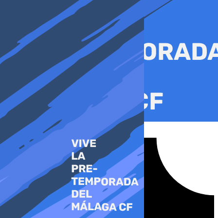
Ir
al
contenido
Tiktok