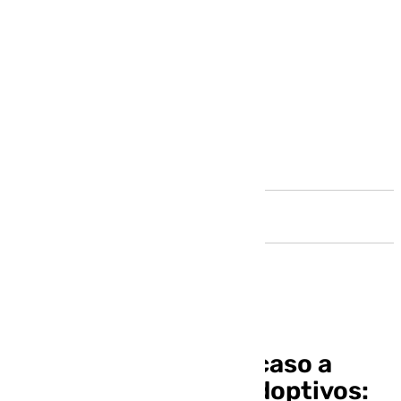
Andalucía
El Supremo cierra el caso a
favor de los padres adoptivos: