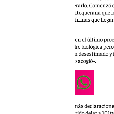
solo unos meses intentó recuperarlo. Comenzó
complicado para esta familia antequerana que le
situación y comenzar a recoger firmas que llega
apenas unos días.
Los padres de Ángel estaban ya en el último pro
llegó el requerimiento de la madre biológica pero
Almería como el Supremo lo han desestimado y fi
es quedarse con la familia que lo acogió».
Los padres, que no quieren dar más declaraciones
proceso de adopción, sí han querido dejar a 101