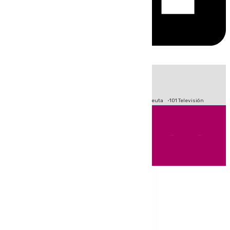
HOY
|
Fútbol
Primera División
LaLiga
Crisis Migratoria en Ceuta
101 Televisión
Andalucía