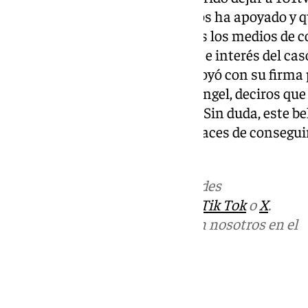
agradecer a toda la gente que nos ha apoyado y q
está sinrazón. Agradecer a todos los medios de
localidad por su apoyo absoluto e interés del cas
una de las personas que nos apoyó con su firma p
nuestra familia y sobre todo a Ángel, deciros que
posible esta batalla larguísima. Sin duda, este bel
unidos las personas somos capaces de consegui
gracias», detallan.
Más noticias de
101TV
en las redes
sociales:
Instagram
,
Facebook
,
Tik Tok
o
X
.
Puedes ponerte en contacto con nosotros en el
correo
informativos@101tv.es
Tags: