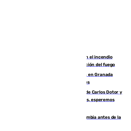
Activado el nivel 2 de emergencia en el incendio
forestal de Niebla por la compleja evolución del fuego
Controlado un incendio de rastrojos en Granada
junto a la autovía y al Callejón de Nogales
Juanfran Funes, sobre las lesiones de Carlos Dotor y
Fernando Calero: “Estamos preocupados, esperemos
que no sea nada”
Felipe VI refuerza los lazos con Colombia antes de la
llegada del nuevo presidente