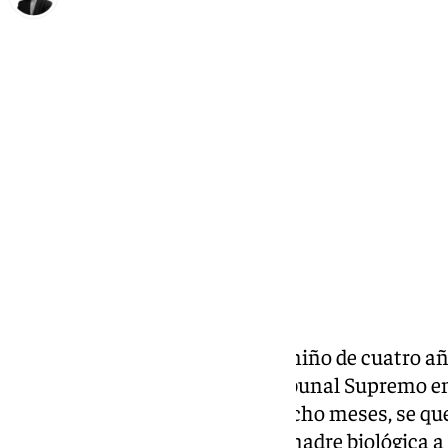
María Rosales
miércoles, 15 enero 2025, 10:43
Compartir:
Sensi y Candi, los padres de un niño de cuatro a
finalmente la sentencia del Tribunal Supremo en 
al que acogen desde que tenía ocho meses, se qu
Justicia retiró la custodia a su madre biológica a