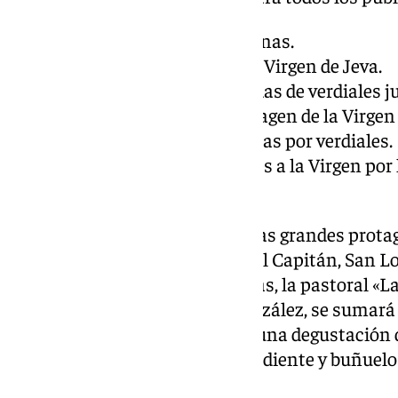
10:00 h:
Repique de campanas.
10:30 h:
Misa en honor a la Virgen de Jeva.
11:00 h:
Encuentro de pandas de verdiales ju
12:00 h:
Procesión de la imagen de la Virgen a
12:30 h:
Concurso de coplillas por verdiales.
13:00 h:
Ofrendas musicales a la Virgen por 
participantes.
Las pandas de verdiales serán las grandes protag
participación de grupos como El Capitán, San Lor
Torcal y Lomas de Rojas. Además, la pastoral «La 
bajo la dirección de Ramón González, se sumará 
asistentes podrán disfrutar de una degustación
mantecados, roscos, café, aguardiente y buñuelo
familiar.