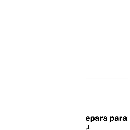
Andalucía
El Sur del Torcal se prepara para
vivir la Navidad con su