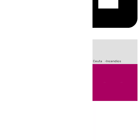
HOY
|
Fútbol
Sucesos
Primera División
Crisis Migratoria en Ceuta
Incendios
Andalucía