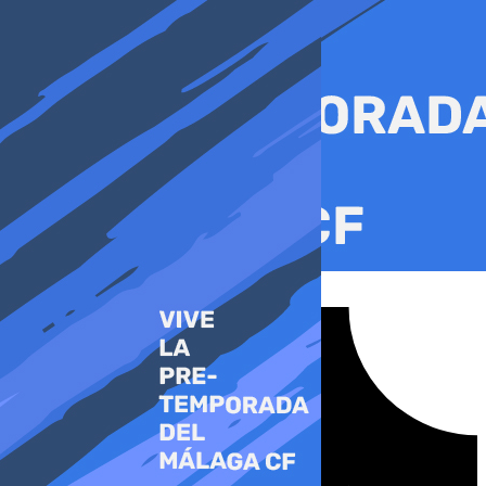
Ir
al
contenido
Tiktok