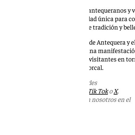
Elena Melero invitó a todos los antequeranos y v
singular cita: «Es una oportunidad única para c
disfrutar de una jornada llena de tradición y bell
Con el apoyo del Ayuntamiento de Antequera y el 
Día de Jeva se consolida como una manifestación
cada Navidad reúne a vecinos y visitantes en torn
costumbres de la zona sur del Torcal.
Más noticias de
101TV
en las redes
sociales:
Instagram
,
Facebook
,
Tik Tok
o
X
.
Puedes ponerte en contacto con nosotros en el
correo
informativos@101tv.es
Tags: