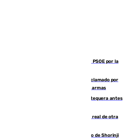
Vuelve el duelo dialéctico entre PP y PSOE por la
financiación de las autonomías
Detienen en Málaga a un fugitivo reclamado por
Colombia por homicidio y transporte de armas
Prueba final del Granada ante el Antequera antes
del inicio de la Liga
Ceuta se prepara ante la posibilidad real de otra
entrada masiva el 15 de agosto
Cártama, protagonista en el Europeo de Shorinji