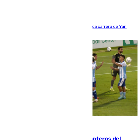
Del filial pepinero a récord absoluto: la meteórica carrera de Yan
Diomande en solo doce meses
06.08.2026
Ya se han estrenado los tres delanteros del