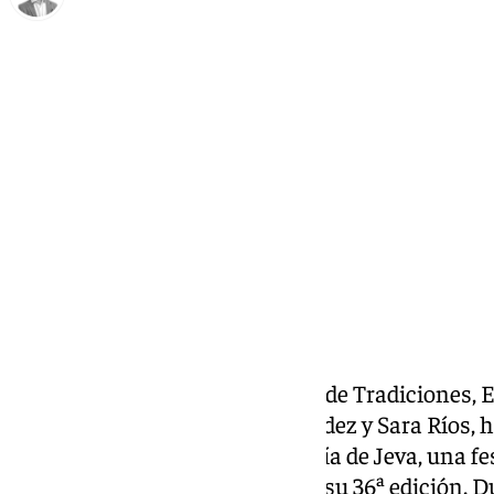
Antonio J. Palomo
martes, 24 diciembre 2024, 09:54
Compartir:
La teniente de alcalde delegada de Tradiciones, E
concejales José Manuel Fernández y Sara Ríos, h
programación del tradicional Día de Jeva, una fes
recuperación, alcanza este año su 36ª edición. D