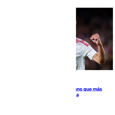
droga a Argelia y personas de vuelta
07.08.2026
Juanlu Sánchez, el sexto canterano que más
dinero deja en las arcas del Sevilla