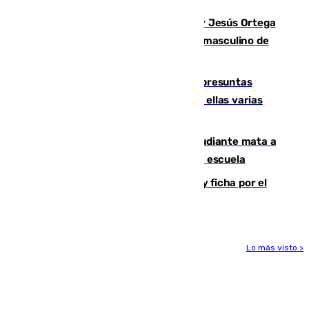
Dos sevillanos de oro: Manuel Cruz y Jesús Ortega
ganan el campeonato del mundo sub19 masculino de
remo
Un juzgado de Ceuta investiga seis presuntas
agresiones sexuales a migrantes, entre ellas varias
menores
Desastre en Tailandia: un joven estudiante mata a
tiros a sus abuelo y a profesores en una escuela
Luca Zidane rompe con el Granada y ficha por el
Leganés
Lo más visto >
Más noticias