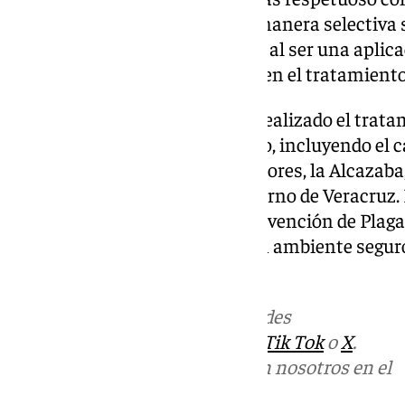
evita la fumigación y actúa de manera selectiva s
especies no invasoras. Además, al ser una aplicac
asegura una mayor efectividad en el tratamiento
Molina ha detallado que se ha realizado el trata
diferentes puntos del municipio, incluyendo el 
diversas pedanías como Herradores, la Alcazaba, 
barriada Los Remedios y el entorno de Veracruz.
Plan Municipal de Control y Prevención de Plagas
árboles urbanos y garantizar un ambiente seguro
la ciudad.
Más noticias de
101TV
en las redes
sociales:
Instagram
,
Facebook
,
Tik Tok
o
X
.
Puedes ponerte en contacto con nosotros en el
correo
informativos@101tv.es