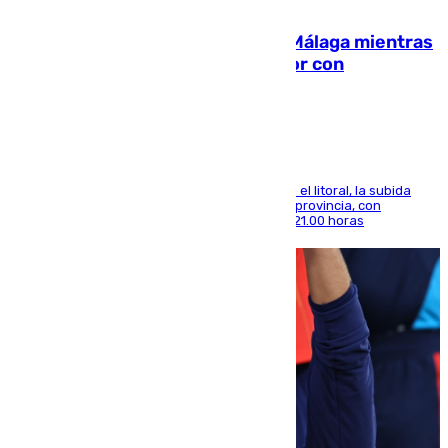
08.08.2026
El taró tiñe de niebla la costa de Málaga mientras
el calor se concentra en el interior con
Antequera en aviso amarillo
Mientras se alivia la sensación de bochorno en el litoral, la subida
térmica se notará sobre todo en el norte de la provincia, con
máximas que rozarán los 38 grados hasta las 21.00 horas