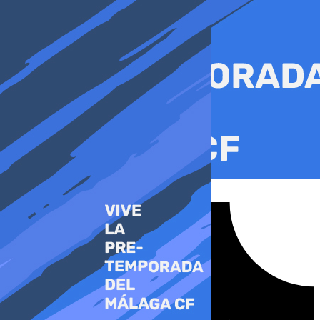
Ir
al
contenido
Tiktok