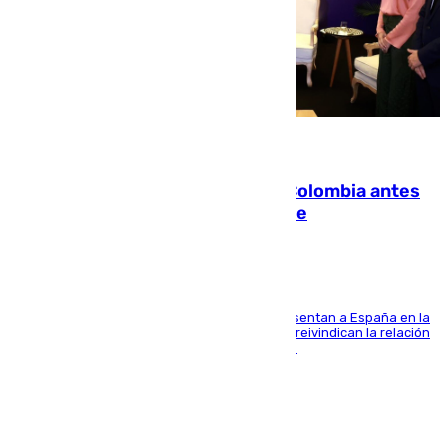
07.08.2026
Felipe VI refuerza los lazos con Colombia antes
de la llegada del nuevo presidente
El Rey y el ministro José Manuel Albares representan a España en la
ceremonia de transmisión del mando en Cali y reivindican la relación
de "amistad y fraternidad" entre ambos países