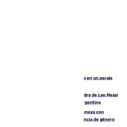
Los Bomberos combaten un incendio en un paraje
de Granada
Muere a los 68 años Jorge Messi, padre de Leo Messi
y pieza fundamental en la carrera del argentino
Retiene a su mujer en su casa y ameneza con
quemar la vivienda: nuevo caso de violencia de género
en Málaga