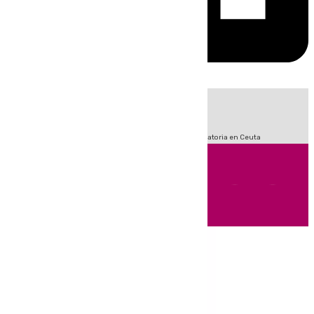
HOY
|
Fútbol
Sucesos
LaLiga
Primera División
Crisis Migratoria en Ceuta
Andalucía