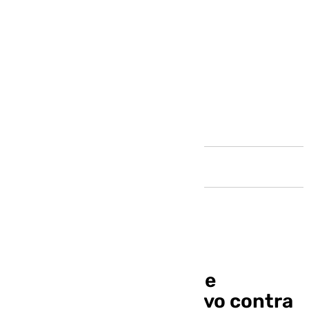
Andalucía
Finaliza la campaña de
tratamiento preventivo contra