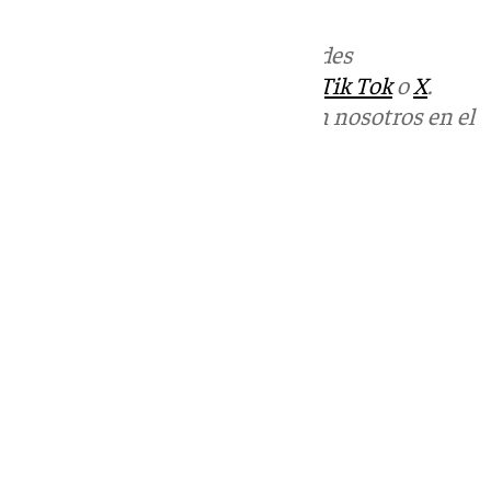
Más noticias de
101TV
en las redes
sociales:
Instagram
,
Facebook
,
Tik Tok
o
X
.
Puedes ponerte en contacto con nosotros en el
correo
informativos@101tv.es
Tags:
101TV Noticias Antequera
Últimas noticias