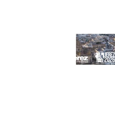
Portada
Andalucía
Sevilla
Málaga
Granada