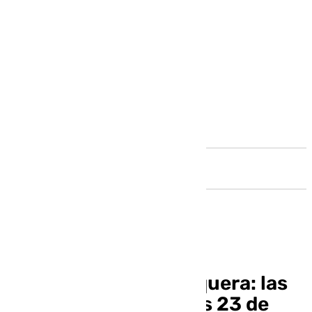
Andalucía
Informativo de Antequera: las
noticias de este lunes 23 de