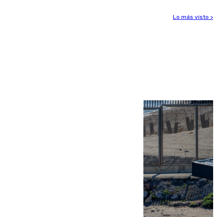
Lo más visto >
Más noticias
Ver más >