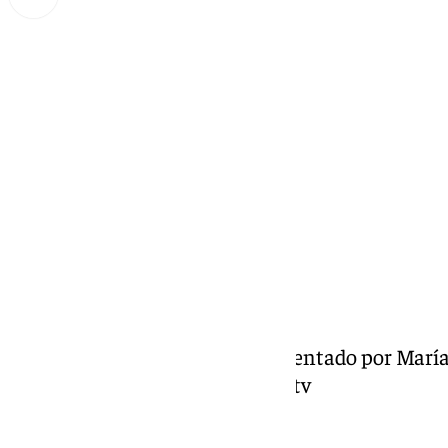
Miguel Alfonso
lunes, 23 septiembre 2024, 17:41
Compartir:
Informativo de Antequera, presentado por María
Antequera y su Comarca en 101tv