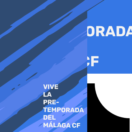
Ir
al
contenido
Tiktok