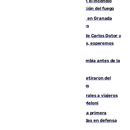
Activado el nivel 2 de emergencia en el incendio
forestal de Niebla por la compleja evolución del fuego
Controlado un incendio de rastrojos en Granada
junto a la autovía y al Callejón de Nogales
Juanfran Funes, sobre las lesiones de Carlos Dotor y
Fernando Calero: “Estamos preocupados, esperemos
que no sea nada”
Felipe VI refuerza los lazos con Colombia antes de la
llegada del nuevo presidente
Fernando Calero y Carlos Dotor se retiraron del
encuentro contra el Ceuta con molestias
España restablece controles temporales a viajeros
procedentes de Italia como repuesta a Meloni
El Málaga cae ante el Ceuta y suma la primera
derrota de la pretemporada dejando dudas en defensa