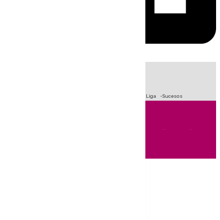
HOY
|
Fútbol
Primera División
Crisis Migratoria en Ceuta
LaLiga
Sucesos
Andalucía