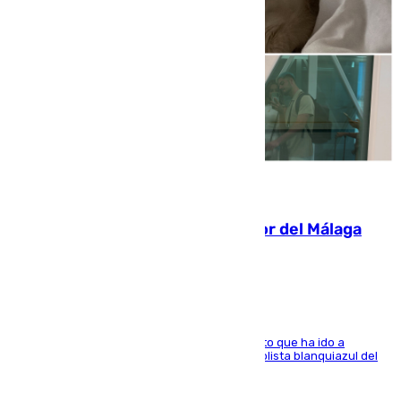
07.08.2026
Isco, la nueva mascota del jugador del Málaga
Dani Lorenzo
El centrocampista marbellí es ‘padre’ de un gato que ha ido a
recoger a Vigo y su nombre es como el exfutbolista blanquiazul del
Arroyo de la Miel