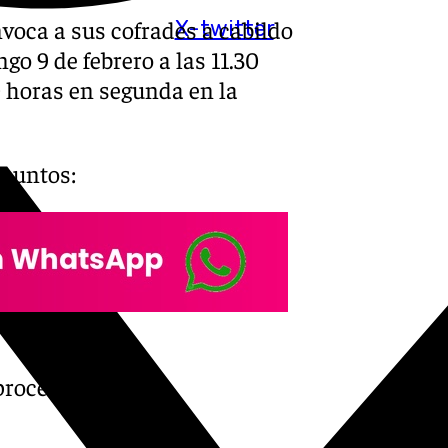
nvoca a sus cofrades a cabildo
X-twitter
go 9 de febrero a las 11.30
0 horas en segunda en la
 puntos:
 procede