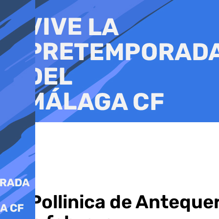
Ir
al
contenido
La Pollinica de Anteque