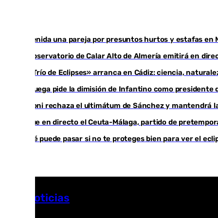
Detenida una pareja por presuntos hurtos y estafas en 
El observatorio de Calar Alto de Almería emitirá en direc
El «Trío de Eclipses» arranca en Cádiz: ciencia, natural
Noruega pide la dimisión de Infantino como presidente d
Meloni rechaza el ultimátum de Sánchez y mantendrá la
Sigue en directo el Ceuta-Málaga, partido de pretempo
¿Qué puede pasar si no te proteges bien para ver el ecl
Más noticias
Ver más >