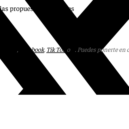
 las propuestas de desfiles
tagram
,
Facebook
,
Tik Tok
o
X
. Puedes ponerte en 