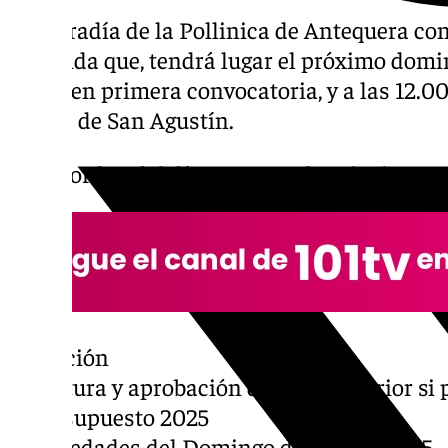
La cofradía de la Pollinica de Antequera co
de salida que, tendrá lugar el próximo domin
horas en primera convocatoria, y a las 12.0
iglesia de San Agustín.
En su orden del día aparecen los siguientes
1. Oración
2. Lectura y aprobación del acta anterior si
3. Presupuesto 2025
4. Novedades del Domingo de Ramos 2025