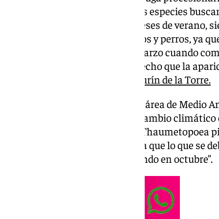
temperaturas provoca que estas especies buscan 
resurgir como polillas en los meses de verano, s
para la salud, sobre todo de niños y perros, ya 
plagas. Si bien es en febrero y marzo cuando com
y las altas temperaturas han hecho que la apari
adelante cuatro meses en
Alhaurín de la Torre.
Así lo han comunicado desde el área de Medio A
alhaurino, que asegura que “el cambio climático
ciclo de vida de la denominada Thaumetopoea p
procesionaria del pino, de forma que lo que se de
febrero-marzo se está produciendo en octubre”.