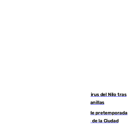
Málaga refuerza la vigilancia por el virus del Nilo tras
detectar un mosquito positivo en Campanillas
Málaga-Ceuta: cuarto compromiso de pretemporada
de los blanquiazules en busca del Trofeo de la Ciudad
Autónoma