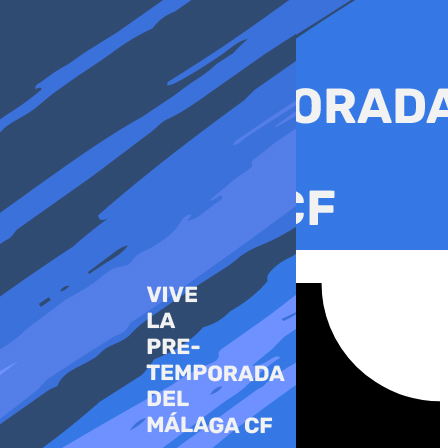
Ir
al
contenido
Tiktok