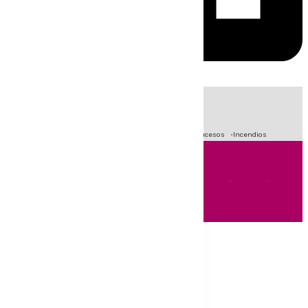
HOY
|
Fútbol
Primera División
Crisis Migratoria en Ceuta
Sucesos
Incendios
Andalucía