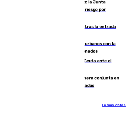
Málaga, en alerta por el virus del Nilo: la Junta
decreta Campanillas como zona de alto riesgo por
varios casos recientes
El Gobierno registra 1.342 menores tras la entrada
masiva del pasado 30 de julio
Cádiz despide seis «puntos negros» urbanos con la
orden de retirada para quioscos abandonados
La Armada suma cuatro buques en Ceuta ante el
aviso de un nuevo cruce el 15 de agosto
Guardia Civil y RFEF trabajan de manera conjunta en
el caso de las estafas de ventas de entradas
Lo más visto >
Más noticias