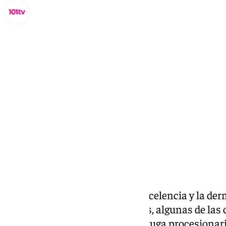
Lynx Devs
domingo, 20 octubre 2024, 11:18
Compartir:
La primavera es su fecha por excelencia y la derm
urticarias y reacciones alérgicas, algunas de la
contacto o estar cerca de una oruga procesionari