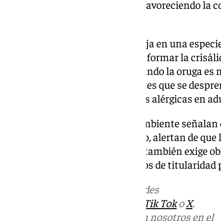
disminución del crecimiento y favoreciendo la c
perforadores.
La larva en su quinto estadío baja en una especi
hasta el suelo para enterrarse y formar la crisál
adulta y es en ese momento cuando la oruga es m
recubrimiento de pelos urticantes que se despren
provocando intensas reacciones alérgicas en ad
En este sentido, desde Medio Ambiente señalan q
adelantado a octubre. Asimismo, alertan de que 
noviembre, de Sanidad Vegetal, también exige ob
propietarios de pinos en terrenos de titularidad 
Más noticias de
101TV
en las redes
sociales:
Instagram
,
Facebook
,
Tik Tok
o
X
.
Puedes ponerte en contacto con nosotros en el