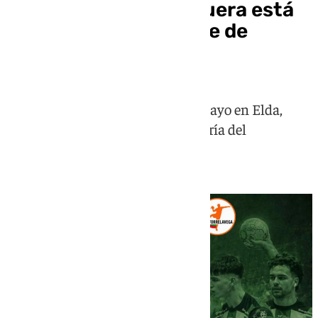
Los Dólmenes Antequera está
preparado para la fase de
ascenso a DH Plata
El conjunto verde, del 8 al 10 de mayo en Elda,
busca el salto a la segunda categoría del
balonmano nacional