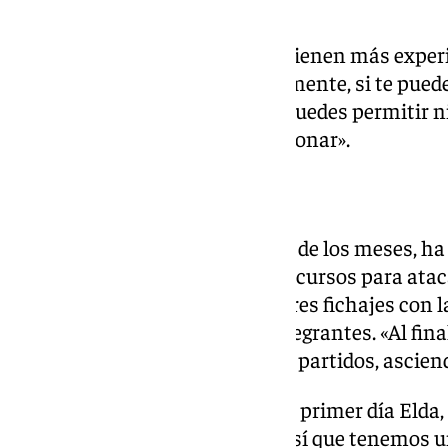
todos los grupos son difíciles.
Sí que hay equipos que por ahí tienen más experi
superiores. Entonces, evidentemente, si te puede
pero al final, en una fase no te puedes permitir 
partido porque te puede condicionar».
Una plantilla optimista
La formación verde, con el paso de los meses, h
número de efectivos como en recursos para ataca
realizar el esfuerzo de realizar tres fichajes co
aumentar a 18 el número de integrantes. «Al final
seguro es que si ganas esos tres partidos, ascien
Nosotros vamos paso a paso. El primer día Elda, q
una guerra y afortunadamente sí que tenemos un