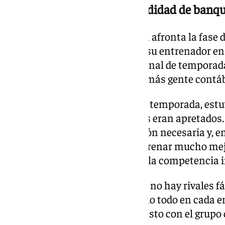
La importancia de la profundidad de banqu
El BM Los Dólmenes Antequera afronta la fase d
condiciones tal y como explicó su entrenador e
del pasado lunes 4 de mayo.»A final de tempora
nuestro, porque es cuando con más gente cont
Sí que, durante momentos de la temporada, estu
pocos entrenando y los partidos eran apretados.
siendo autocrítico, dar la rotación necesaria y, e
contrario. Somos más, para entrenar mucho mejo
entrenamiento también sube y la competencia i
A estas alturas de la temporada no hay rivales fá
remarcar la importancia de darlo todo en cada e
optar al ascenso. «Estamos a gusto con el grupo