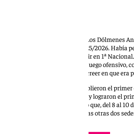
«Volver juntos». El Balonmano Los Dólmenes Ant
una ilusionante temporada 2025/2026. Había per
Honor Plata y le tocaba competir en 1ª Nacional. 
un equipo entregado, con buen juego ofensivo, 
a los aficionados motivos para creer en que era p
Agustín Vidal y sus chicos cumplieron el primer 
con BM Cantera Sur de Almería y lograron el pri
clasificaron a la fase de ascenso que, del 8 al 10
municipio alicantino de Elda. Las otras dos sed
Palmas de Gran Canaria.