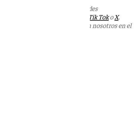
Más noticias de
101TV
en las redes
sociales:
Instagram
,
Facebook
,
Tik Tok
o
X
.
Puedes ponerte en contacto con nosotros en el
correo
informativos@101tv.es
Tags:
Balonmano
Últimas noticias