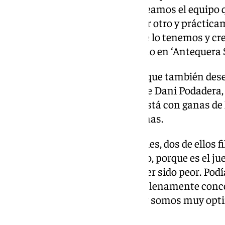
esa garantía para que, quizás, seamos el equipo
y es verdad que cambias uno por otro y práctica
Entonces eso afortunadamente lo tenemos y cre
favor», declaró Nacho del Castillo en ‘Antequera
El extremo izquierdo cordobés, que también de
el club para ayudar al presidente Dani Podadera, 
101TV Antequera que el grupo está con ganas de l
Honor Plata en tierras alicantinas.
«Nos han tocado estos tres rivales, dos de ellos f
vamos a tener que correr mucho, porque es el ju
luego Elda. Entonces podía haber sido peor. Podí
lo que nos ha tocado, estamos plenamente conc
en el análisis de estos equipos y somos muy o
en nosotros».