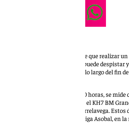
A tres partidos del ascenso
La formación antequerana tiene que realizar un 
División de Honor Plata. No se puede despistar y
encuentros que va a disputar, a lo largo del fin 
de Elda – Florentino Ibáñez.
El viernes 8 de mayo, a las 20:00 horas, se mide 
sábado 9, a las 20:00 horas, con el KH7 BM Granol
10:00 horas, con Bathco BM Torrelavega. Estos do
conjuntos que compiten en la Liga Asobal, en la