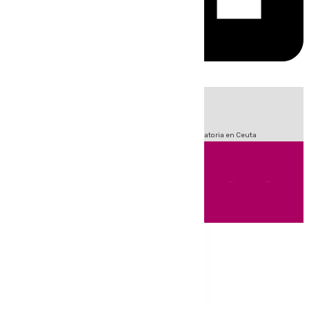
HOY
|
Fútbol
LaLiga
Sucesos
Primera División
Crisis Migratoria en Ceuta
Andalucía