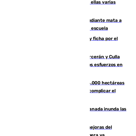
agresiones sexuales a migrantes, entre ellas varias
menores
Desastre en Tailandia: un joven estudiante mata a
tiros a sus abuelo y a profesores en una escuela
Luca Zidane rompe con el Granada y ficha por el
Leganés
Incendios de Castellón: Sierra Engarcerán y Culla
evolucionan positivamente y centran los esfuerzos en
Tírig
El incendio de Niebla ya supera las 4.000 hectáreas
afectadas y "se espera que se vuelva a complicar el
fuego"
Una tormenta en la provincia de Granada inunda las
calles de Puebla de Don Fadrique
La inversión del Ayuntamiento en mejoras del
entorno del Prado de San Sebastián supera ya