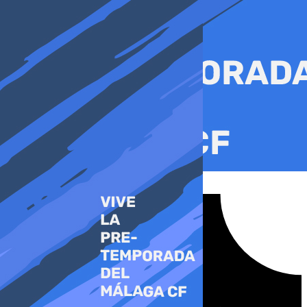
Ir
al
contenido
Tiktok