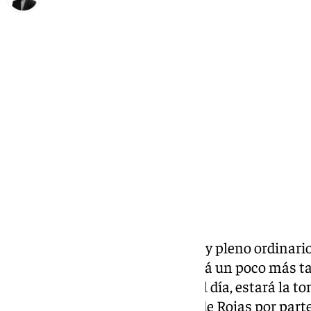
María Rosales
martes, 17 diciembre 2024, 15:51
Compartir:
Este viernes 20 de diciembre hay pleno ordinari
Antequera. La sesión comenzará un poco más tard
la mañana. Entre los puntos del día, estará la 
concejal de María Luisa Enrile de Rojas por part