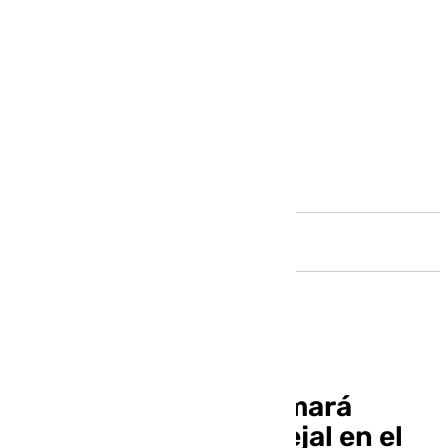
Andalucía
María Luisa Enrile tomará
posesión como concejal en el