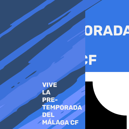
Ir
al
contenido
Tiktok