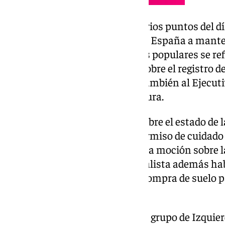
El pleno cuenta además con varios puntos del dí
que quiere instar al Gobierno de España a mante
IRPF. Otra en la que también los populares se ref
que piden derogar ese decreto sobre el registro d
Así como otra en la que piden también al Ejecut
en vigor de la nueva tasa de basura.
El PSOE por su parte hablará sobre el estado de 
Antequera, también sobre el permiso de cuidado
enfermedad grave y también una moción sobre l
la discapacidad. El Partido Socialista además ha
un programa de adquisición o compra de suelo p
protegida.
En este pleno, último del año, el grupo de Izqui