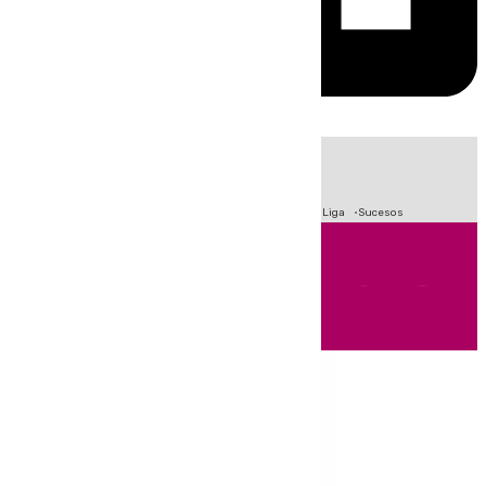
HOY
|
Fútbol
Primera División
Crisis Migratoria en Ceuta
LaLiga
Sucesos
Andalucía