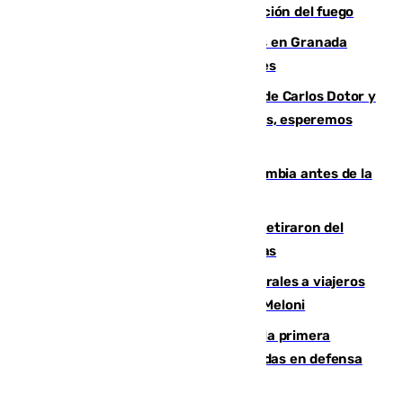
forestal de Niebla por la compleja evolución del fuego
Controlado un incendio de rastrojos en Granada
junto a la autovía y al Callejón de Nogales
Juanfran Funes, sobre las lesiones de Carlos Dotor y
Fernando Calero: “Estamos preocupados, esperemos
que no sea nada”
Felipe VI refuerza los lazos con Colombia antes de la
llegada del nuevo presidente
Fernando Calero y Carlos Dotor se retiraron del
encuentro contra el Ceuta con molestias
España restablece controles temporales a viajeros
procedentes de Italia como repuesta a Meloni
El Málaga cae ante el Ceuta y suma la primera
derrota de la pretemporada dejando dudas en defensa