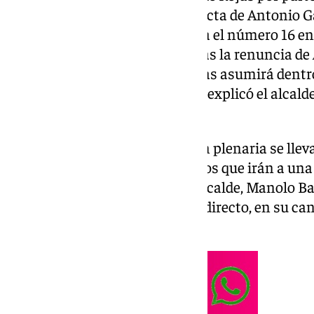
Popular tras la renuncia de su acta de Antonio G
la Junta de Andalucía. Enrile iba el número 16 en 
municipales y accede al acta tras la renuncia d
Queda aún por conocer qué áreas asumirá dentro
es médica de profesión y, según explicó el alcal
el cargo de edil con la sanidad.
También además en esta sesión plenaria se lleva
presupuestaria de 200.000 euros que irán a una
consumo como ya anunció el alcalde, Manolo Ba
en 101tv Antequera el pleno en directo, en su ca
página web.