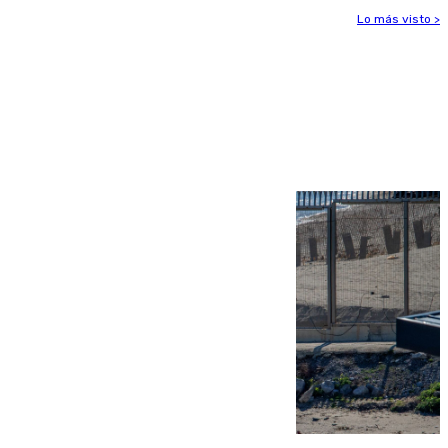
Lo más visto >
Más noticias
Ver más >