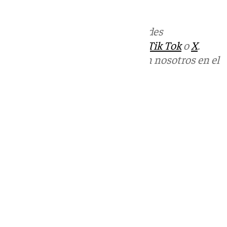
mociones.
Más noticias de
101TV
en las redes
sociales:
Instagram
,
Facebook
,
Tik Tok
o
X
.
Puedes ponerte en contacto con nosotros en el
correo
informativos@101tv.es
Tags:
Últimas noticias