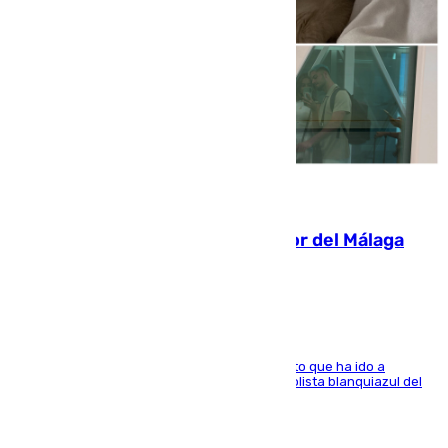
07.08.2026
Isco, la nueva mascota del jugador del Málaga
Dani Lorenzo
El centrocampista marbellí es ‘padre’ de un gato que ha ido a
recoger a Vigo y su nombre es como el exfutbolista blanquiazul del
Arroyo de la Miel