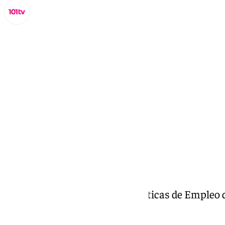
Miguel Alfonso
jueves, 6 marzo 2025, 15:33
Compartir:
Paqui Sánchez, Concejal de Políticas de Empleo
en A Fondo Antequera.