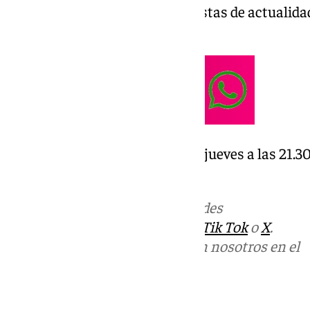
A Fondo el programa de entrevistas de actualida
Carla Hernández.
Te esperamos en A Fondo, cada jueves a las 21.3
101tvantequera.es
Más noticias de
101TV
en las redes
sociales:
Instagram
,
Facebook
,
Tik Tok
o
X
.
Puedes ponerte en contacto con nosotros en el
correo
informativos@101tv.es