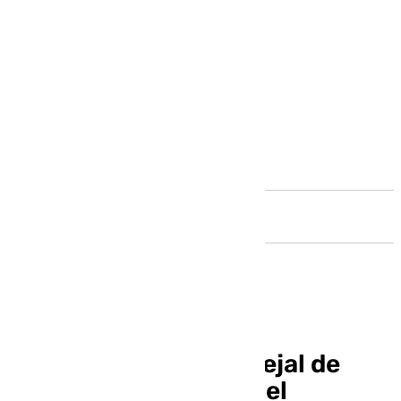
Andalucía
Paqui Sánchez, Concejal de
Políticas de Empleo del