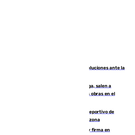
Más de 15.000 ceutíes claman por soluciones ante la
crisis migratoria
Los vecinos de Pedregalejo en Málaga, salen a
protestar en contra del resultado de las obras en el
paseo marítimo
Un incendio en un local del puerto deportivo de
Fuengirola genera una gran susto en la zona
Daniel Mérida derriba a Griekspoor y firma en