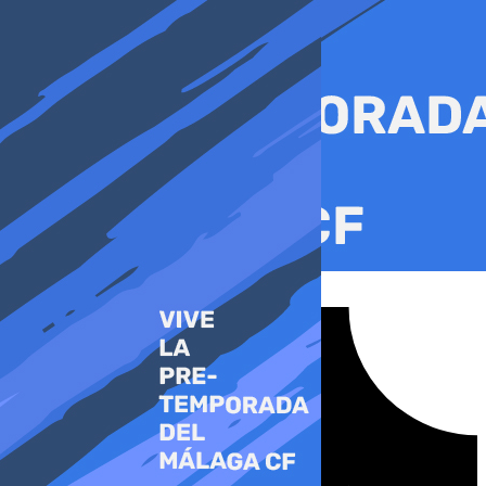
Ir
al
contenido
Tiktok