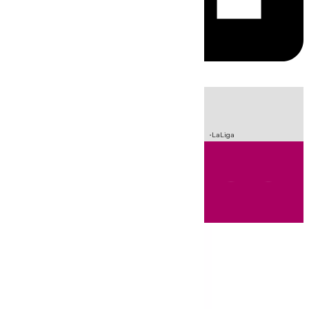
HOY
|
Incendios
Sucesos
Crisis Migratoria en Ceuta
Fútbol
LaLiga
Andalucía