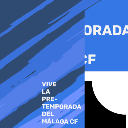
Ir
al
contenido
Tiktok