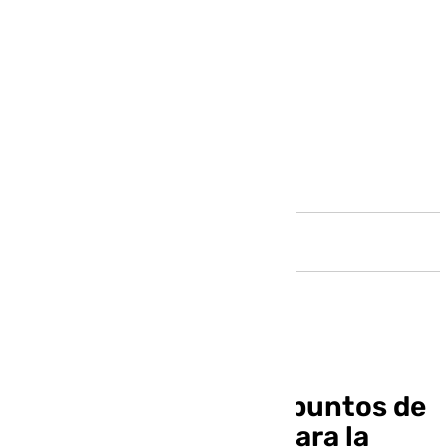
Andalucía
Salud habilita varios puntos de
vacunación sin cita para la