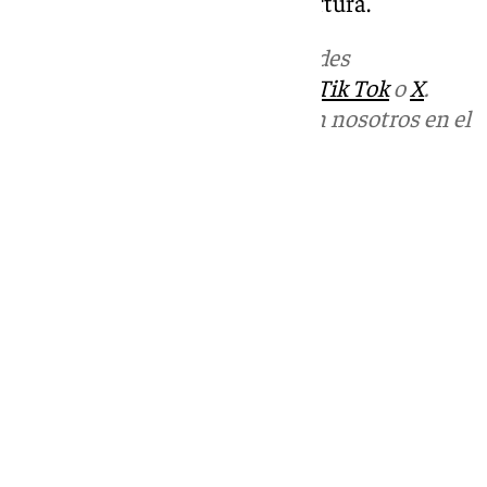
alcanzándose un 79,2% de cobertura.
Más noticias de
101TV
en las redes
sociales:
Instagram
,
Facebook
,
Tik Tok
o
X
.
Puedes ponerte en contacto con nosotros en el
correo
informativos@101tv.es
Tags:
Últimas noticias