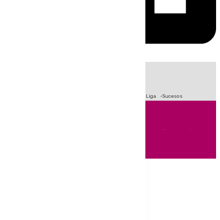
HOY
|
Fútbol
Primera División
Crisis Migratoria en Ceuta
LaLiga
Sucesos
Andalucía