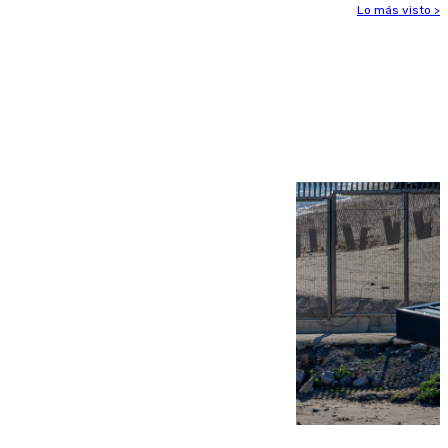
Lo más visto >
Más noticias
Ver más >