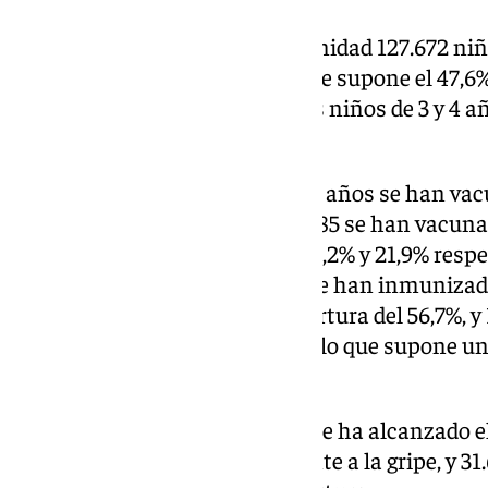
Por tramos de edad, en la comunidad 127.672 niñ
vacunado frente a la gripe, lo que supone el 47,6
asciende hasta el 59,9% para los niños de 3 y 4 a
vacunarse en su centro escolar.
751.135 personas mayores de 60 años se han vacun
franja de edad, un total de 501.185 se han vacuna
representa una cobertura del 35,2% y 21,9% resp
personas mayores de 80 años se han inmunizado f
247.367 personas, con una cobertura del 56,7%, y
han vacunado frente al COVID, lo que supone un 
este tramo de edad.
En las residencias de mayores se ha alcanzado el
administraron 34.578 dosis frente a la gripe, y 31.