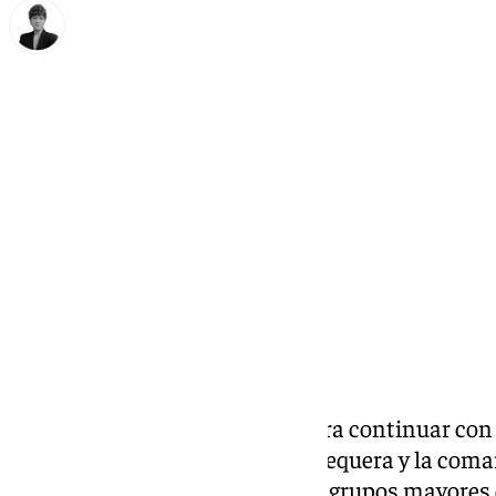
María Rosales
lunes, 25 noviembre 2024, 11:11
Compartir:
Salud habilita varios puntos para continuar co
contra la gripe y el Covid en Antequera y la coma
número de vacunados entre los grupos mayores de