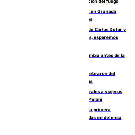
forestal de Niebla por la compleja evolución del fuego
Controlado un incendio de rastrojos en Granada
junto a la autovía y al Callejón de Nogales
Juanfran Funes, sobre las lesiones de Carlos Dotor y
Fernando Calero: “Estamos preocupados, esperemos
que no sea nada”
Felipe VI refuerza los lazos con Colombia antes de la
llegada del nuevo presidente
Fernando Calero y Carlos Dotor se retiraron del
encuentro contra el Ceuta con molestias
España restablece controles temporales a viajeros
procedentes de Italia como repuesta a Meloni
El Málaga cae ante el Ceuta y suma la primera
derrota de la pretemporada dejando dudas en defensa