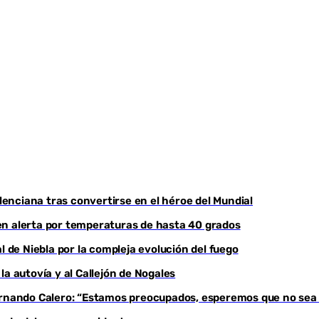
nciana tras convertirse en el héroe del Mundial
, en alerta por temperaturas de hasta 40 grados
l de Niebla por la compleja evolución del fuego
a autovía y al Callejón de Nogales
Fernando Calero: “Estamos preocupados, esperemos que no sea