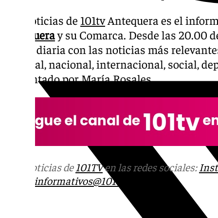
Las noticias de
101tv
Antequera es el inform
Antequera
y su Comarca. Desde las 20.00 de 
la cita diaria con las noticias más relevante
regional, nacional, internacional, social, d
Presentado por María Rosales.
Más noticias de
101TV
en las redes sociales:
Ins
correo
informativos@101tv.es