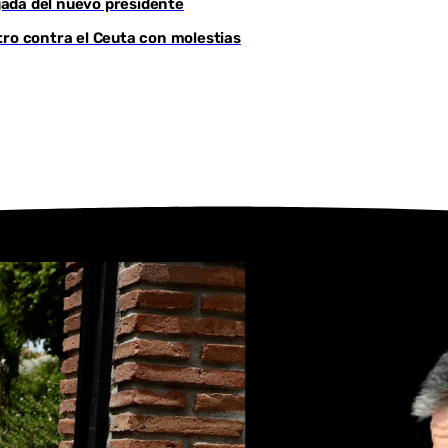
egada del nuevo presidente
tro contra el Ceuta con molestias
Youtube