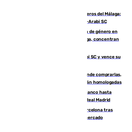
hasta peligroso”
Ya se han estrenado los tres delanteros del Málaga:
Eneko Jauregui, bigoleador contra el Al-Arabi SC
35 mujeres asesinadas por violencia de género en
España en este 2026: Andalucía y Málaga, concentran
el foco de la tragedia
El Málaga es muy superior al Al-Arabi SC y vence su
primer encuentro de pretemporada
Gafas para el eclipse solar 2026: dónde comprarlas,
dónde conseguirlas y cómo saber si están homologadas
Vinícius Júnior seguirá vestido de blanco hasta
2032 tras cerrar su renovación con el Real Madrid
Rodrigo negocia su fichaje por el Barcelona tras
romper con el Madrid y revoluciona el mercado