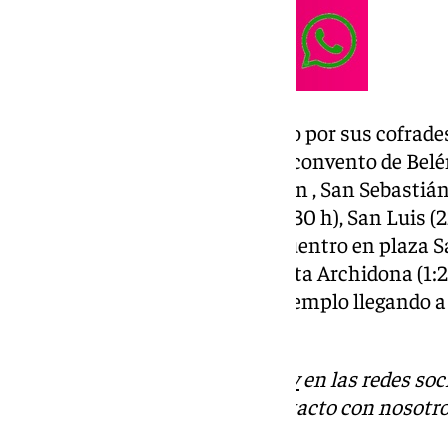
El recorrido aprobado en cabildo por sus cofrades 
las siete y media de la tarde del convento de Belé
Descalzas (21:10 h), Encarnación , San Sebastián
Fernando, paso por tribuna (22:30 h), San Luis (
Dios, Lucena, Cruz Blanca, encuentro en plaza S
Santiago (1:00 h), vegas en cuesta Archidona (1:
Santiago (2:00 h), Belén y a su templo llegando a 
las 2:50 horas.
Descubre más noticias de
101Tv
en las redes soc
Tok
o
X
. Puedes ponerte en contacto con nosotro
antequera@101television.com