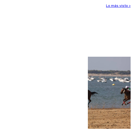
Lo más visto >
Más noticias
Ver más >