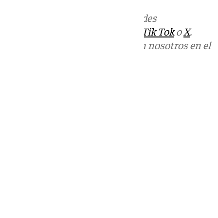
Más noticias de
101TV
en las redes
sociales:
Instagram
,
Facebook
,
Tik Tok
o
X
.
Puedes ponerte en contacto con nosotros en el
correo
informativos@101tv.es
Tags:
Últimas noticias