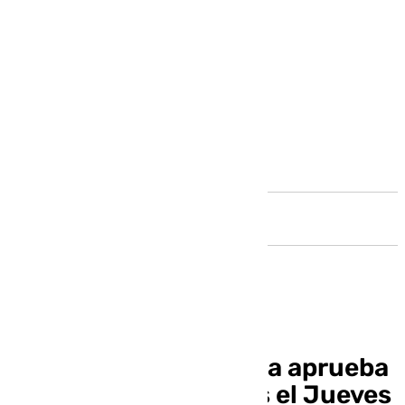
Andalucía
Servitas de Antequera aprueba
salir a las 19:30 horas el Jueves