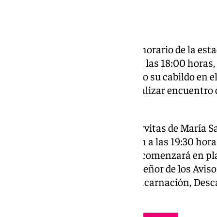
Tras conocer hace unos días el horario de la esta
del Consuelo, que tendrá lugar a las 18:00 horas,
cofradía de Servitas ha celebrado su cabildo en 
horario e itinerario así como realizar encuentro 
llegar a la plaza de San Pedro.
De esta forma, la cofradía de Servitas de María S
de la iglesia conventual de Belén a las 19:30 horas
armadilla a las 18:45 horas que comenzará en pl
por Carrera de Madre Carmen, Señor de los Aviso
Luis, Infante, San Sebastián, Encarnación, Desc
Santiago, Belén y al templo.