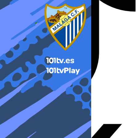
X-twitter