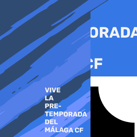
Ir
al
contenido
Tiktok