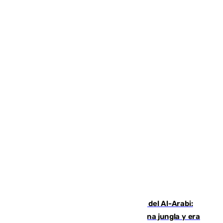
Juanfran Funes, sobre el duro juego del Al-Arabi:
“Por momentos nos hemos metido en una jungla y era