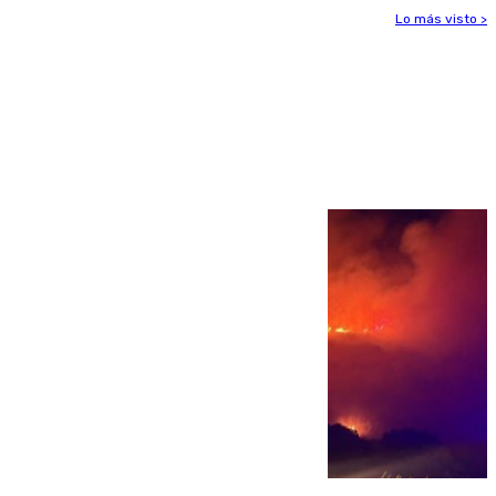
Lo más visto >
Más noticias
Ver más >