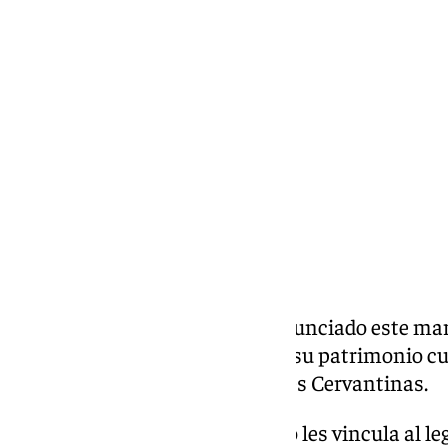
Antonio J. Palomo
miércoles, 27 noviembre 2024, 08:55
Compartir:
El Ayuntamiento de Teba ha anunciado este mart
dedicación y trabajo en torno a su patrimonio cu
de la prestigiosa Red de Ciudades Cervantinas.
Un reconocimiento que, no solo les vincula al le