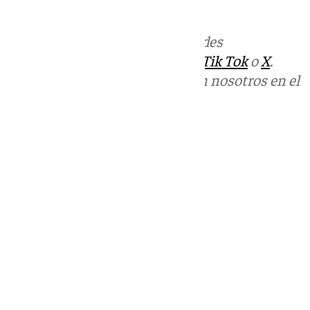
trabajando desde hace tiempo».
Más noticias de
101TV
en las redes
sociales:
Instagram
,
Facebook
,
Tik Tok
o
X
.
Puedes ponerte en contacto con nosotros en el
correo
informativos@101tv.es
Tags:
Últimas noticias