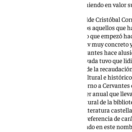
fortaleciendo su identidad y poniendo en valor 
Desde el Ayuntamiento, su alcalde Cristóbal Cor
medio su agradecimiento a todos aquellos que ha
una continuación de un proceso que empezó ha
finalidad. Esto tiene un leitmotiv muy concreto 
Cortadillo» concretamente Cervantes hace alusió
de Murcia, ya que en su vida privada tuvo que lid
nuestro municipio con el tema de la recaudació
añadido que «supone un hito cultural e históric
apostando por la cultura y en torno a Cervante
certámenes literarios de carácter anual que llev
El Quijote; y toda la política cultural de la bibliot
magnifico representante de la literatura caste
su figura, uno de los autores de referencia de c
contentos que se haya fructificado en este nom