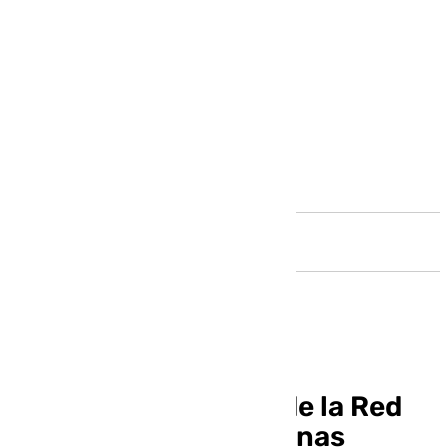
Andalucía
Teba ya forma parte de la Red
de Ciudades Cervantinas