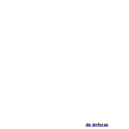
Hallan un pecio romano con cientos de ánforas