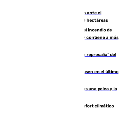
frente a la costa de Sicilia en Italia
Moreno pide extremar la precaución ante el
incendio de Niebla, que supera las 4.000 hectáreas
340 personas más desalojadas por el incendio de
Niebla, que mantiene a 410 evacuadas y contiene a más
de 500 efectivos trabajando
Italia responde ante las "medidas de represalia" del
Gobierno de Sánchez
El Sevilla se desinfla ante el Leverkusen en el último
ensayo (1-2)
Tensión en la prisión de Alhaurín tras una pelea y la
incautación de un punzón
Málaga contabiliza 148 zonas de confort climático
para enfrentar las altas temperaturas