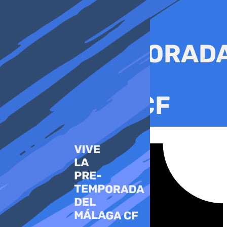
Ir
al
contenido
Tiktok