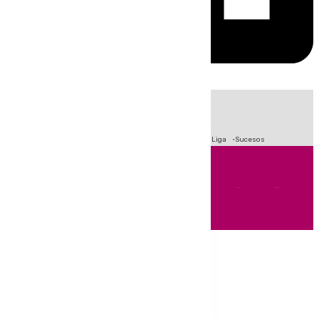
HOY
|
Fútbol
Primera División
Crisis Migratoria en Ceuta
LaLiga
Sucesos
Andalucía