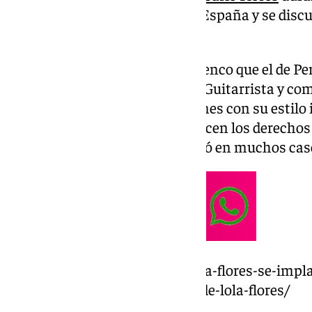
uno de los grandes músicos de España y se discut
rumba catalana.
Aunque con un estilo más flamenco que el de Per
grande en este genero musical. Guitarrista y comp
especialidad de adaptar canciones con su estilo 
por ello que apenas se le reconocen los derechos
canciones debido a que se dedicó en muchos caso
https://www.101tv.es/el-planeta-flores-se-imp
espacio-dedicado-a-la-familia-de-lola-flores/