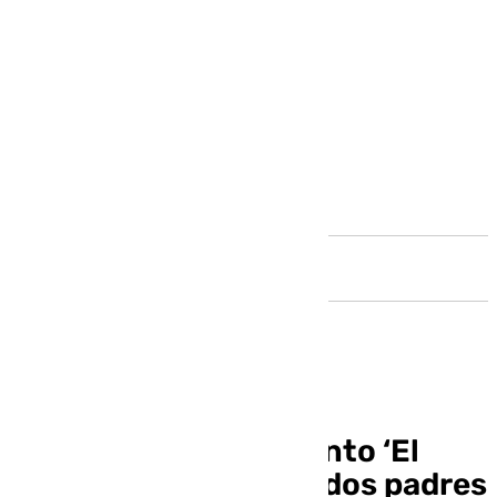
Andalucía
100 años del nacimiento ‘El
Pescaílla’, uno de los dos padres