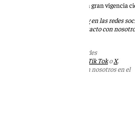
hispana que sigue teniendo una gran vigencia c
Descubre más noticias de
101Tv
en las redes soc
Tok
o
X
. Puedes ponerte en contacto con nosotro
informativos@101tv.es
Más noticias de
101TV
en las redes
sociales:
Instagram
,
Facebook
,
Tik Tok
o
X
.
Puedes ponerte en contacto con nosotros en el
correo
informativos@101tv.es
Tags:
Últimas noticias