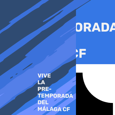
Ir
al
contenido
Tiktok