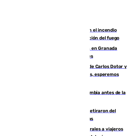
Activado el nivel 2 de emergencia en el incendio
forestal de Niebla por la compleja evolución del fuego
Controlado un incendio de rastrojos en Granada
junto a la autovía y al Callejón de Nogales
Juanfran Funes, sobre las lesiones de Carlos Dotor y
Fernando Calero: “Estamos preocupados, esperemos
que no sea nada”
Felipe VI refuerza los lazos con Colombia antes de la
llegada del nuevo presidente
Fernando Calero y Carlos Dotor se retiraron del
encuentro contra el Ceuta con molestias
España restablece controles temporales a viajeros