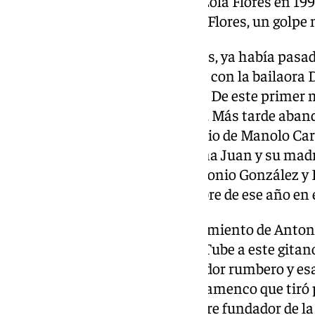
años hasta el fallecimiento de Lola Flores en 19
también murió su hijo Antonio Flores, un golpe m
Antes de formar la familia Flores, ya había pasado
Ciudad Condal por el rito gitano con la bailaor
de Carmen Amaya y La Chunga. De este primer m
Toñi, que acabó siendo bailaora. Más tarde aban
Flores, a la que conoció por medio de Manolo Car
otro hijo con otra mujer, se llama Juan y su madr
Carmen Santos. Ya en 1957, Antonio González y 
con una boda. Fue el 27 de octubre de ese año en 
Ahora, en el centenario del nacimiento de Anton
gracias a la hemeroteca de YouTube a este gitan
inconfundible estilo del ventilador rumbero y es
llegaba el batir de palmas. Un flamenco que tiró 
junto a su socio Peret fue el padre fundador de 