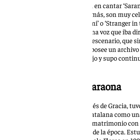
Eso sí, fue el primero en España en cantar ‘Sara
muy popular su hija Lolita. Además, son muy ce
‘La chica de Ipanema’, ‘Sabor a mí’ o ‘Stranger in
rasgueo especial de guitarra y una voz que iba d
artista, con mucha fuerza en el escenario, que 
referencias discográficas y que posee un archivo
su ‘rival’ Peret que fue más prolijo y supo conti
tiempo.
Matrimonio con La Faraona
Este catalán del barrio barcelonés de Gracia, tu
en el crecimiento de la rumba catalana como u
del franquismo en este país. Su matrimonio con
las grandes ‘alianzas’ artísticas de la época. Es