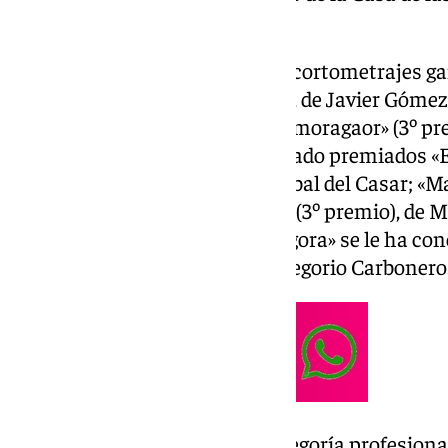
17:00 horas.
En la categoría profesional, los cortometrajes 
de los funcionarios» (1º premio), de Javier Góm
premio), de Marta Balón; y «El amoragaor» (3º pr
categoría aficionado han resultado premiados «El
premio), de Jesús Cambril y Aníbal del Casar; «M
Criado; y «Un golpe de realidad» (3º premio), de 
Clares. El accésit local «Paco Algora» se le ha 
Muñoz», de Benito Romero y Gregorio Carbonero
La producción ganadora en categoría profesiona