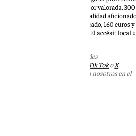
euros y diploma; la segunda mejor valorada, 300 e
200 euros y diploma. En la modalidad aficionado
y diploma para el primer clasificado, 160 euros 
euros y diploma para el tercero. El accésit local
100 euros y diploma.
Más noticias de
101TV
en las redes
sociales:
Instagram
,
Facebook
,
Tik Tok
o
X
.
Puedes ponerte en contacto con nosotros en el
correo
informativos@101tv.es
Tags:
Últimas noticias