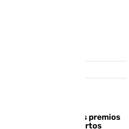
Andalucía
Campillos entrega los premios
de su certamen de cortos