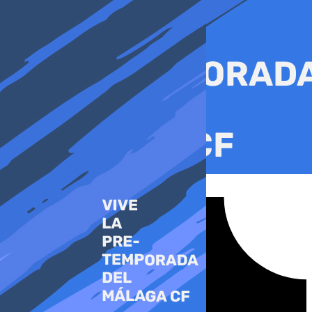
Ir
al
contenido
Tiktok