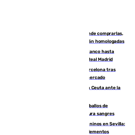
Gafas para el eclipse solar 2026: dónde comprarlas,
dónde conseguirlas y cómo saber si están homologadas
Vinícius Júnior seguirá vestido de blanco hasta
2032 tras cerrar su renovación con el Real Madrid
Rodrigo negocia su fichaje por el Barcelona tras
romper con el Madrid y revoluciona el mercado
El Rey traslada a Vivas su respaldo a Ceuta ante la
crisis migratoria
El primer ciclo de las carreras de caballos de
Sanlúcar arranca este sábado con 27 pura sangres
Continúan los cierres de parques caninos en Sevilla:
se detectan alimentos que contienen elementos