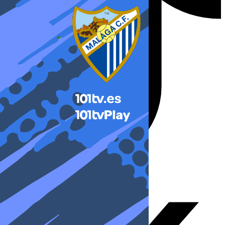
X-twitter