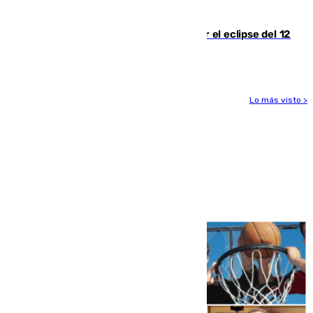
peligrosos
Estos son los mejores sitios para ver el eclipse del 12
de agosto en la provincia de Málaga
Lo más visto >
Más noticias
Ver más >