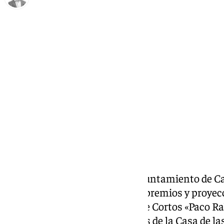
Antonio J. Palomo
martes, 4 febrero 2025, 09:02
Compartir:
La Concejalía de Cultura del Ayuntamiento de Ca
de febrero la gala de entrega de premios y proye
galardonados en el Certamen de Cortos «Paco Ra
tendrá lugar en el salón de actos de la Casa de la