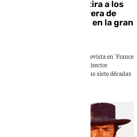
Clint Eastwood se retira a los
96 años tras una carrera de
más de siete décadas en la gran
pantalla
Su hijo Kyle confirmó en una entrevista en 'France
Info' que el emblemático actor y director
americano pone fin a su carrera tras siete décadas
de trabajo