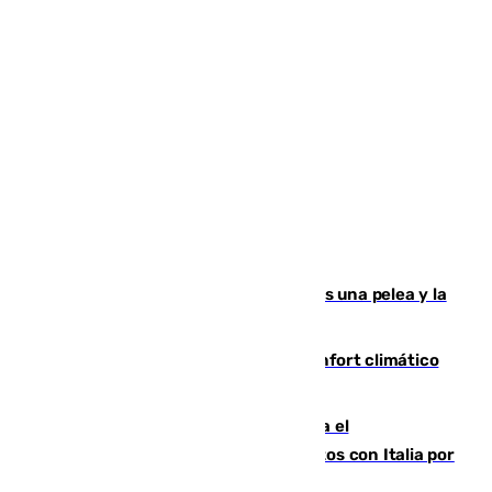
Tensión en la prisión de Alhaurín tras una pelea y la
incautación de un punzón
Málaga contabiliza 148 zonas de confort climático
para enfrentar las altas temperaturas
Marlaska notifica a la Unión Europea el
restablecimiento de controles fronterizos con Italia por
vía aérea y marítima