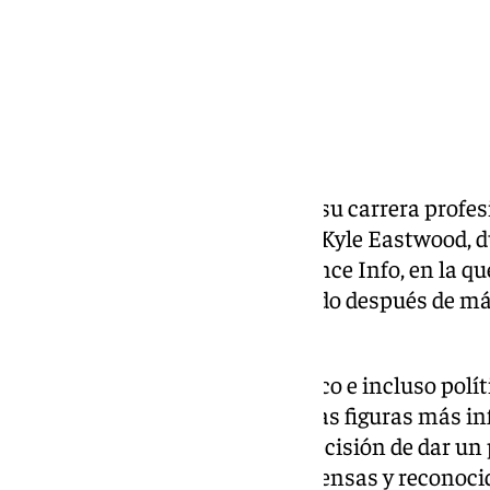
Clint Eastwood ha puesto fin a su carrera profesi
ha sido confirmada por su hijo, Kyle Eastwood, 
concedida al medio francés France Info, en la qu
cineasta ya se encuentra retirado después de má
mundo del espectáculo.
Actor, director, productor, músico e incluso polí
vida, Eastwood ha sido una de las figuras más i
mediados del siglo XX. Así, su decisión de dar un 
una de las trayectorias más extensas y reconocida