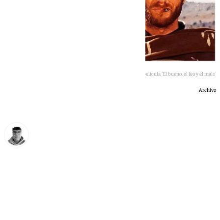
Clint Eastwood a sus 96 años y en la película 'El bueno, el feo y el malo'
Archivo
Eloy Rodríguez
martes, 2 junio 2026, 20:00
Compartir: