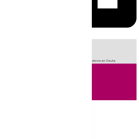
HOY
|
Sucesos
Fútbol
LaLiga
Primera División
Crisis Migratoria en Ceuta
Andalucía