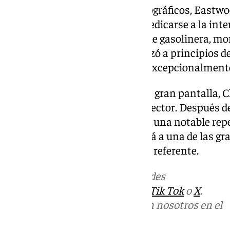
Más allá de sus logros cinematográficos, Eastw
trayectoria singular. Antes de dedicarse a la in
trabajos, entre ellos empleado de gasolinera, mo
interés por la actuación comenzó a principios de
convirtiéndose en una carrera excepcionalment
Tras toda una vida dedicado a la gran pantalla, 
fin a su carrera como actor y director. Después 
decisión, la noticia ha generado una notable rep
cinematográfica, que no olvidará a una de las gr
tras más de siete décadas como referente.
Más noticias de
101TV
en las redes
sociales:
Instagram
,
Facebook
,
Tik Tok
o
X
.
Puedes ponerte en contacto con nosotros en el
correo
informativos@101tv.es