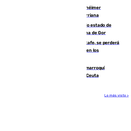
Hallan sin vida al granadino con Alzhéimer
desaparecido hace una semana en Churriana
Encuentran un cadáver en avanzado estado de
descomposición en la localidad granadina de Gor
Christantus Uche, delantero del Getafe, se perderá
toda la temporada por varias fracturas en los
ligamentos de su rodilla derecha
Expulsado de España un ciudadano marroquí
condenado por allanar una vivienda en Ceuta
Lo más visto >
Más noticias
Ver más >