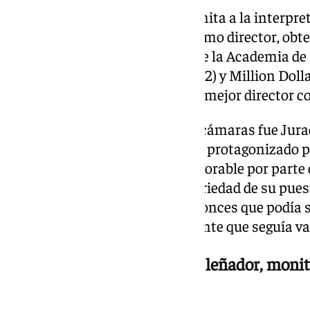
Sin embargo, su legado no se limita a la interpre
desarrolló una sólida carrera como director, ob
reconocimiento de la crítica y de la Academia d
éxitos destacan Sin perdón (1992) y Million Dolla
valieron premios Oscar tanto a mejor director c
Su último trabajo detrás de las cámaras fue Jura
largometraje, un drama judicial protagonizado p
Collette, recibió una acogida favorable por parte d
planteamiento moral y a la sobriedad de su pues
observadores consideraron entonces que podía se
Eastwood aseguró posteriormente que seguía va
Antes del cine trabajó como leñador, monit
gasolinera