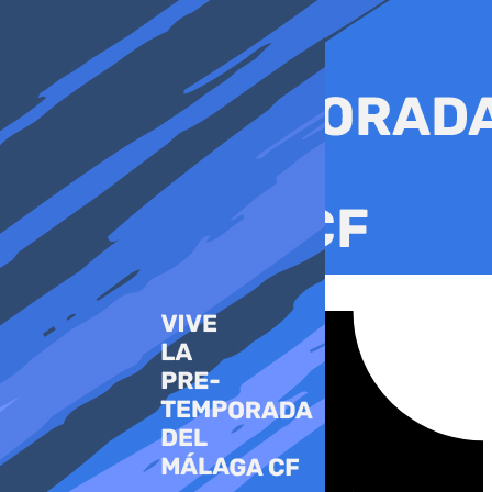
Ir
al
contenido
Tiktok