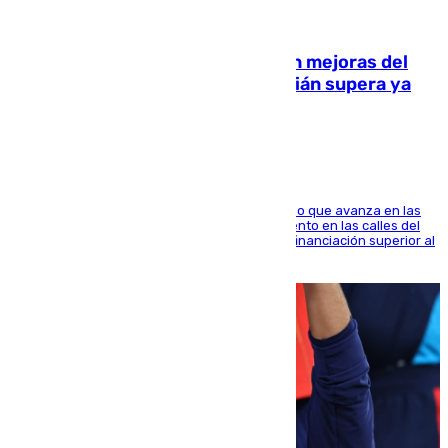
08.08.2026
La inversión del Ayuntamiento en mejoras del
entorno del Prado de San Sebastián supera ya
1.600.000 euros
El consistorio, a través de Emasesa, ha indicado que avanza en las
obras de renovación de las redes de saneamiento en las calles del
entorno del Prado, contando la zona con una financiación superior al
millón y medio de euros