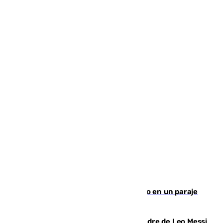
Los Bomberos combaten un incendio en un paraje
de Granada
Muere a los 68 años Jorge Messi, padre de Leo Messi