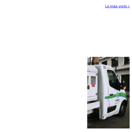
Lo más visto >
Más noticias
Ver más >