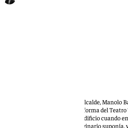
María Rosales
miércoles, 8 enero 2025, 10:53
Compartir:
Tras meses de paralización, el alcalde, Manolo 
sacar de nuevo a licitación la reforma del Teatro
remodelar completamente. El edificio cuando em
condiciones que el proyecto originario suponía, y