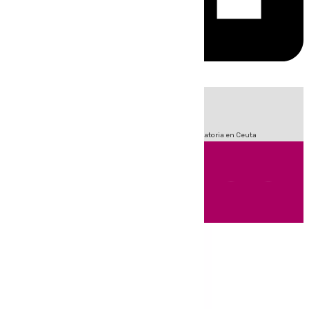
HOY
|
Fútbol
Sucesos
LaLiga
Primera División
Crisis Migratoria en Ceuta
Andalucía