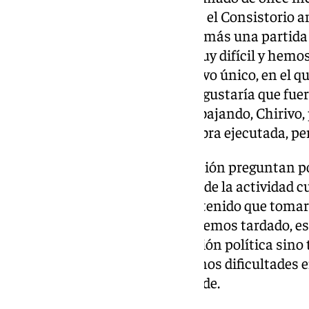
obras están paralizadas y desde el Consistorio 
modificado de obra e incluir además una partida p
edificio tan complejo ha sido muy difícil y hemo
refundido y un proyecto definitivo único, en el qu
escénica. También digo que me gustaría que fu
constructora que ha estado trabajando, Chirivo, 
porque llevan ya un 25 % de la obra ejecutada, pe
Hace meses que desde la oposición preguntan po
que ha centrado la mayor parte de la actividad cu
inicio de las reformas. «Hemos tenido que toma
había otra solución técnica. Y hemos tardado, es
difícil y no se trata de una decisión política sino 
del Estado de la ciudad, tendremos dificultades 
van a terminar», explica el alcalde.