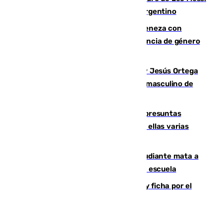
y pieza fundamental en la carrera del argentino
Retiene a su mujer en su casa y ameneza con
quemar la vivienda: nuevo caso de violencia de género
en Málaga
Dos sevillanos de oro: Manuel Cruz y Jesús Ortega
ganan el campeonato del mundo sub19 masculino de
remo
Un juzgado de Ceuta investiga seis presuntas
agresiones sexuales a migrantes, entre ellas varias
menores
Desastre en Tailandia: un joven estudiante mata a
tiros a sus abuelo y a profesores en una escuela
Luca Zidane rompe con el Granada y ficha por el
Leganés