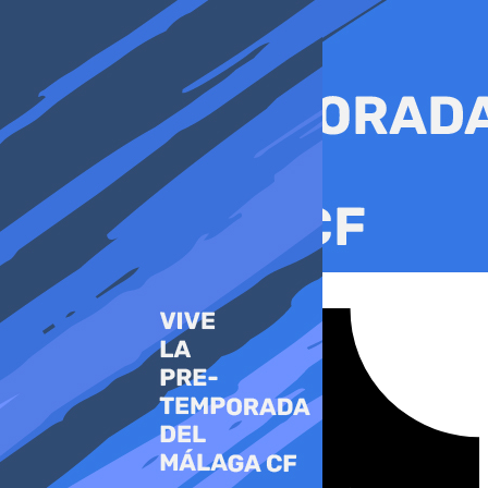
Ir
al
contenido
Tiktok