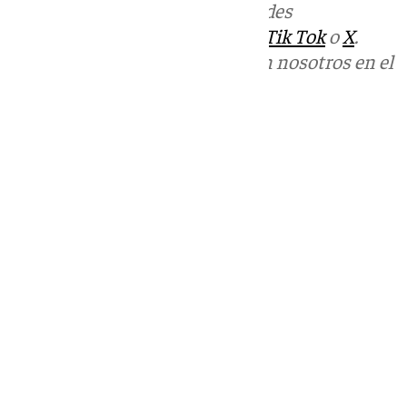
Más noticias de
101TV
en las redes
sociales:
Instagram
,
Facebook
,
Tik Tok
o
X
.
Puedes ponerte en contacto con nosotros en el
correo
informativos@101tv.es
Tags:
Últimas noticias