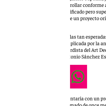
estimado que no se puede desarrollar conforme 
hemos intentado hacer un modificado pero supera
permite la ley de modificación de un proyecto ori
paso por Onda Cero Antequera.
En marzo de 2023 comenzaron las tan esperadas 
reforma que ya se antojaba complicada por la ant
escénico único, ejemplo vanguardista del Art De
1933 y 1934 por el arquitecto Antonio Sánchez Es
En un principio, la actuación contaría con un p
tenía un plazo de ejecución estimado de once me