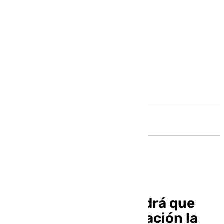
Andalucía
El Ayuntamiento tendrá que
sacar de nuevo a licitación la