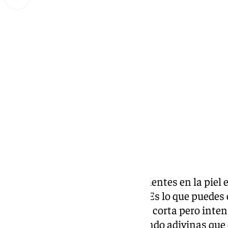
Miguel Alfonso
lunes, 25 noviembre 2024, 14:53
Compartir:
Nada más te acercas a ella, ya sientes en la piel 
cuando estás ante un prodigio. Es lo que puedes
cantautora malagueña con una corta pero intens
ponerse frente a su obra es cuando adivinas que