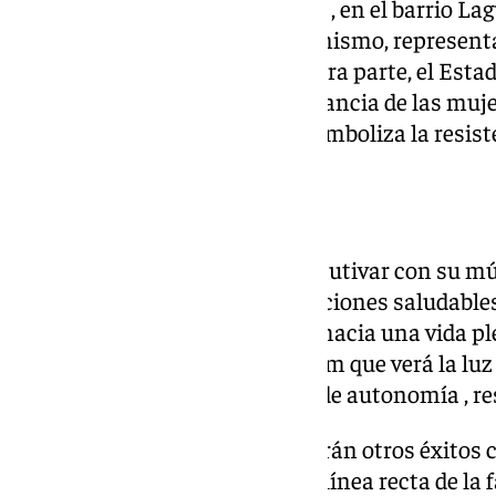
significado. La Plaza Esperanza , en el barrio La
bachata aportan fuerza y dinamismo, representan
renacimiento emocional. Por otra parte, el Estad
tributo al esfuerzo y la perseverancia de las mujer
femenino, una disciplina que simboliza la resiste
Nuevo disco
Alba LaMerced no solo busca cautivar con su mú
diálogo necesario sobre las relaciones saludable
decisiones que nos conduzcan hacia una vida ple
es además un adelanto del álbum que verá la luz
artista sigue explorando áreas de autonomía , r
En este disco también se incluirán otros éxitos
ya presentó credenciales sobre línea recta de la