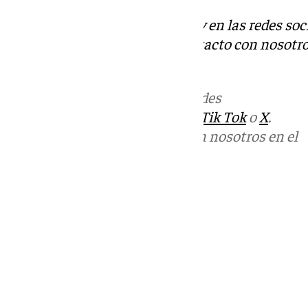
Descubre más noticias de 101Tv en las redes soc
Tok
o
X
. Puedes ponerte en contacto con nosotro
informativos@101tv.es
Más noticias de
101TV
en las redes
sociales:
Instagram
,
Facebook
,
Tik Tok
o
X
.
Puedes ponerte en contacto con nosotros en el
correo
informativos@101tv.es
Tags:
Últimas noticias