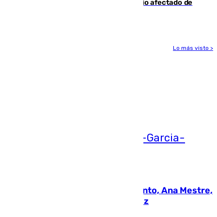
19 familias aún desalojadas y un domicilio afectado de
gravedad
Lo más visto >
Más noticias
Ver más >
05.08.2026
La nueva presidenta del Parlamento, Ana Mestre,
hace parada institucional en Cádiz