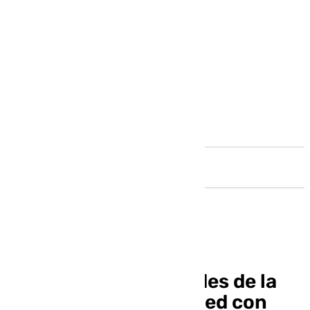
Andalucía
El canto a las libertades de la
mujer de Alba LaMerced con