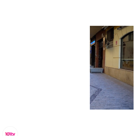
‘Déjame’