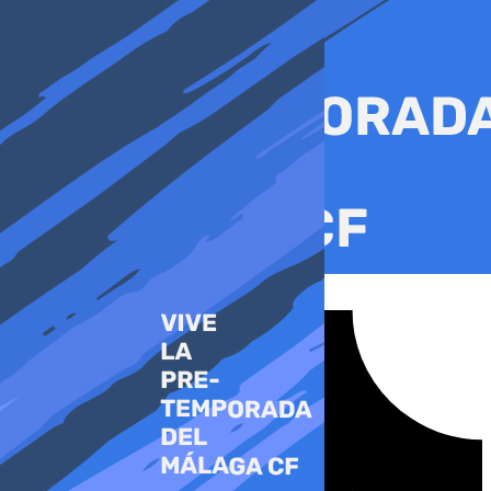
Ir
al
contenido
Tiktok