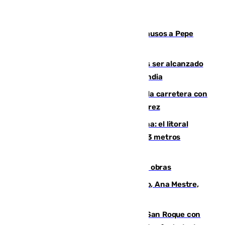
Granada despide con lágrimas y aplausos a Pepe
Habichuela
Un futbolista de 24 años muere tras ser alcanzado
por un rayo durante un partido en Tailandia
Muere un conductor tras salirse de la carretera con
su turismo en la A-480 a la altura de Jerez
Julio supera a junio en basura marina: el litoral
occidental malagueño recoge más de 33 metros
cúbicos de residuos
El Cádiz se afila ante un Granada en obras
La nueva presidenta del Parlamento, Ana Mestre,
hace parada institucional en Cádiz
Estabilizado el incendio forestal de San Roque con