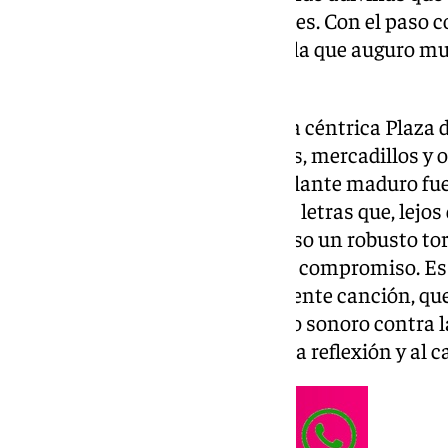
moda pasajera, aquí hay mimbres. Con el paso cort
forjando una carrera musical a la que auguro mu
tiempo.
Vivió y creció durante años en la céntrica Plaza 
palomas, procesiones, festivales, mercadillos y 
malacitano, esta joven de semblante maduro fu
musicalidad y su trascendentes letras que, lejos 
ahora te ofrece, llevan en su verso un robusto to
y denuncia de cultura colectiva: compromiso. Es l
nuevo trabajo,
Déjame
, una potente canción, que
se presenta como un manifiesto sonoro contra la
relaciones tóxicas, invitando a la reflexión y al 