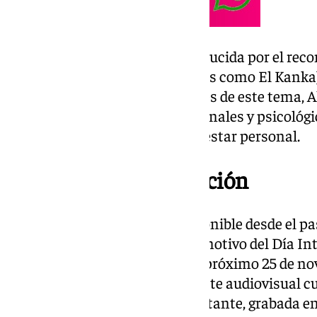
Déjame
, una composición producida por el rec
(colaborador habitual de artistas como El Kanka)
su impactante mensaje. A través de este tema, A
liberarse de las cadenas emocionales y psicológ
que limitan la libertad y el bienestar personal.
El videoclip de la canción
La pieza musical ya están disponible desde el p
las plataformas digitales. Con motivo del Día In
la Violencia contra la Mujer, el próximo 25 de no
videoclip oficial de «Déjame». Este audiovisual
simbólica y visualmente impactante, grabada en