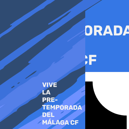
Ir
al
contenido
Tiktok