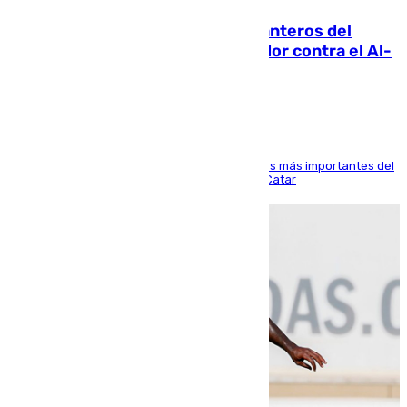
Ya se han estrenado los tres delanteros del
Málaga: Eneko Jauregui, bigoleador contra el Al-
Arabi SC
El delantero vasco ha sido uno de los jugadores más importantes del
partido de los de Funes contra el conjunto de Catar