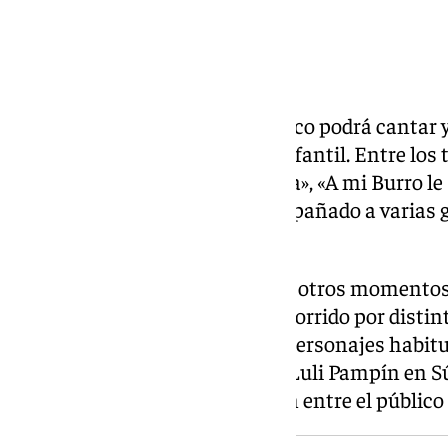
que los acompañan.
Canciones de siempre
Durante el espectáculo, el público podrá cantar 
más conocidas del repertorio infantil. Entre lo
Vaca Lola», «Camino por la Selva», «A mi Burro l
Sam», canciones que han acompañado a varias g
distintos países.
El espectáculo incluye también otros momento
homenaje a las madres y un recorrido por distint
aparición de Lulita, uno de los personajes habitu
artista, y la transformación de Luli Pampín en Sú
que generan mayor expectación entre el público 