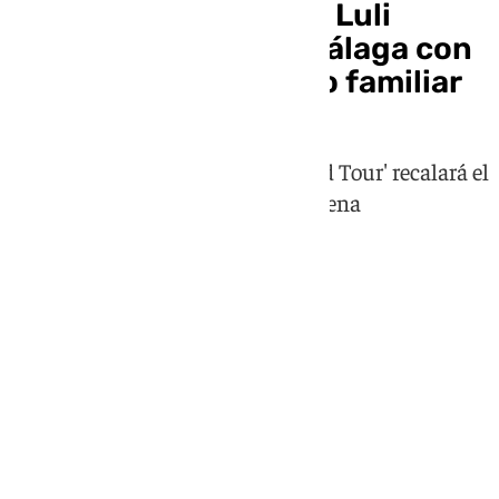
El fenómeno mundial Luli
Pampín actuará en Málaga con
su nuevo espectáculo familiar
La gira 'Millones de Gracias World Tour' recalará el
18 de diciembre en el Martín Carpena