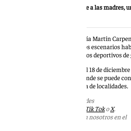
La función incluye un homenaje a las madres, un 
transformación en Súper Luli
El Palacio de Deportes José María Martín Carpen
multiusos de Málaga y uno de los escenarios hab
espectáculos familiares y eventos deportivos de 
Las entradas para la función del 18 de diciembre
la web
malagaentradas.com
, donde se puede co
sobre el espectáculo y la compra de localidades.
Más noticias de
101TV
en las redes
sociales:
Instagram
,
Facebook
,
Tik Tok
o
X
.
Puedes ponerte en contacto con nosotros en el
correo
informativos@101tv.es