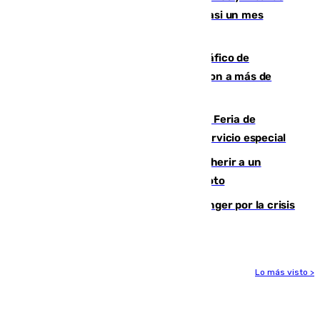
comparecerán por las crisis de Ceuta casi un mes
después
Cae una de las mayores redes de tráfico de
personas y droga en España: introdujeron a más de
2.000 migrantes de forma ilegal
¿Hasta qué hora abre el Metro en la Feria de
Málaga? Consulta las frecuencias del servicio especial
Detenido un hombre en Málaga por herir a un
Guardia Civil tras atropellarle con su moto
El Barça cancela un amistoso en Tánger por la crisis
en la frontera con Ceuta
Lo más visto >
Más noticias