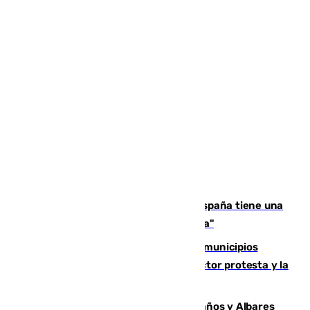
Javier Fernández: "El Gobierno de España tiene una
preocupación y una prioridad con Sevilla"
Las ferias de verano de numerosos municipios
andaluces se quedan sin cohetes: el sector protesta y la
Junta mantiene el protocolo
Los ministros Marlaska, Robles, Bolaños y Albares