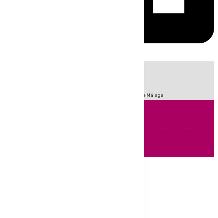
HOY
|
Fútbol
Sucesos
Primera División
Incendios
Feria de Málaga
Andalucía