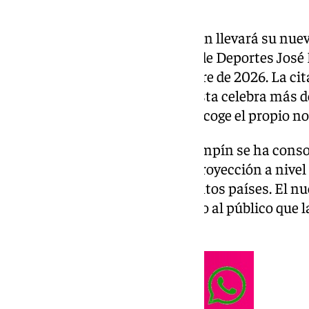
La cantante infantil Luli Pampín llevará su nuev
Gracias World Tour›, al Palacio de Deportes Jos
Málaga el viernes 18 de diciembre de 2026. La cit
internacional con la que la artista celebra más 
junto a su público, tal y como recoge el propio 
A lo largo de estos años, Luli Pampín se ha cons
infantiles solistas con mayor proyección a nivel
seguidores repartidos por distintos países. El 
forma de agradecer ese recorrido al público que
tiempo.