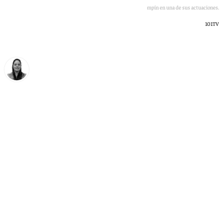
Luli Pampín en una de sus actuaciones.
101TV
Vanesa Bueno
lunes, 15 junio 2026, 13:29
Compartir: