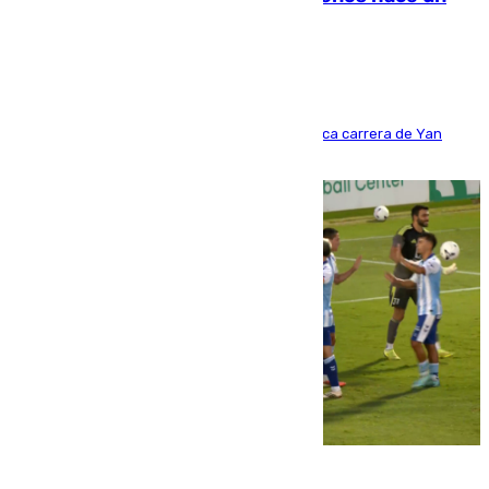
año y jugaba en Leganés
Del filial pepinero a récord absoluto: la meteórica carrera de Yan
Diomande en solo doce meses
06.08.2026