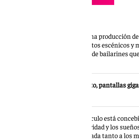
Producción a gran escala
El montaje se presenta como una producción de 
directo, pantallas gigantes, efectos escénicos y
vestuario, además de un elenco de bailarines qu
toda la actuación.
El montaje incluye voz en directo, pantallas gig
veinte cambios de vestuario
Según la producción, el espectáculo está conce
centrado en la ilusión, la creatividad y los sueños
familias una experiencia adaptada tanto a los 