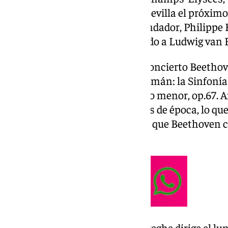
prestigiosas de Europa, llega a Sevilla el próxim
horas bajo la dirección de su fundador, Philippe
programa íntegramente dedicado a Ludwig van 
El programa, bautizado como Concierto Beethove
reconocibles del compositor alemán: la Sinfonía 
‘Pastoral’ y la Sinfonía n.º 5 en do menor, op.67
interpretadas con instrumentos de época, lo que
experimentar el sonido original que Beethoven c
composiciones.
El director Philippe Herreweghe dirige el lu