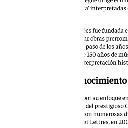
sinfonías ‘Pastoral’ y ‘Quinta’ interpretad
originales
La Orchestre des Champs-Élysées fue fundada e
con una misión clara: interpretar obras prerro
instrumentos originales. Con el paso de los año
repertorio hasta abarcar más de 150 años de m
referente internacional en la interpretación hi
Un director con reconocimiento
Philippe Herreweghe, elogiado por su enfoque en
barroca, es también el fundador del prestigioso 
trayectoria ha sido reconocida con numerosas dis
orden belga de Officier des Arts et Lettres, en 20