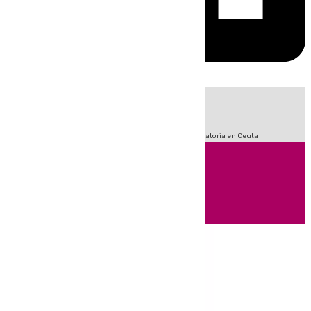
HOY
|
Sucesos
Fútbol
LaLiga
Primera División
Crisis Migratoria en Ceuta
Andalucía