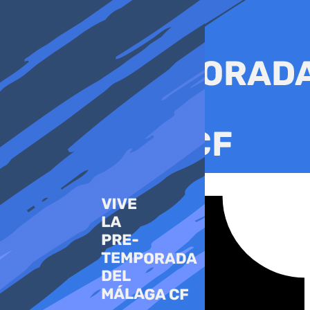
Ir
al
contenido
Tiktok