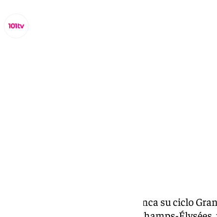
Miguel Alfonso
sábado, 18 octubre 2025, 19:05
Compartir:
El Teatro de la Maestranza arranca su ciclo Gra
de alto nivel. La Orchestre des Champs-Élysées