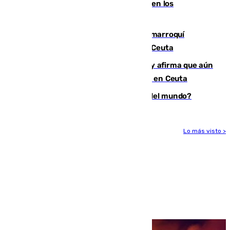
toda la temporada por varias fracturas en los
ligamentos de su rodilla derecha
Expulsado de España un ciudadano marroquí
condenado por allanar una vivienda en Ceuta
Vivas niega la versión del Gobierno y afirma que aún
quedan entre 8.000 y 11.000 migrantes en Ceuta
¿Es Tadej Pogacar el mejor ciclista del mundo?
Lo más visto >
Más noticias
Ver más >