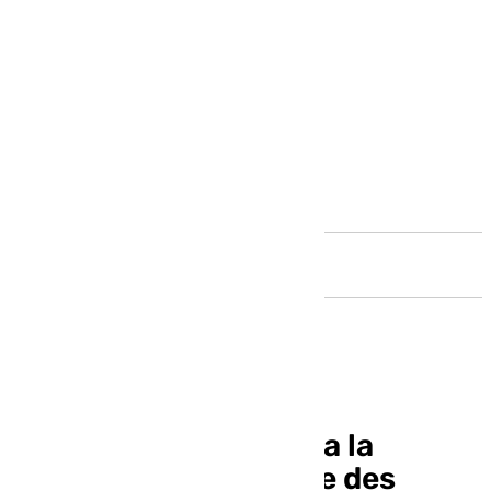
Andalucía
El Maestranza acoge a la
prestigiosa Orchestre des