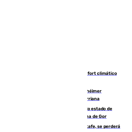
Málaga contabiliza 148 zonas de confort climático
para enfrentar las altas temperaturas
Hallan sin vida al granadino con Alzhéimer
desaparecido hace una semana en Churriana
Encuentran un cadáver en avanzado estado de
descomposición en la localidad granadina de Gor
Christantus Uche, delantero del Getafe, se perderá