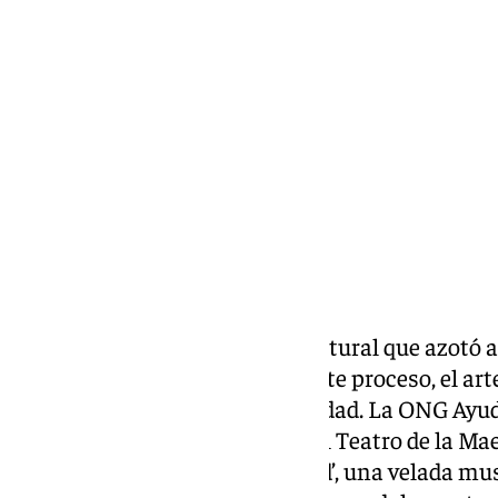
101 TV
sábado, 11 octubre 2025, 08:00
Compartir:
Un año después del desastre natural que azotó 
reconstrucción continúa. En este proceso, el art
canales de esperanza y solidaridad. La ONG Ayu
el domingo 9 de noviembre en el Teatro de la Mae
solidario ‘Notas de Oportunidad’, una velada mu