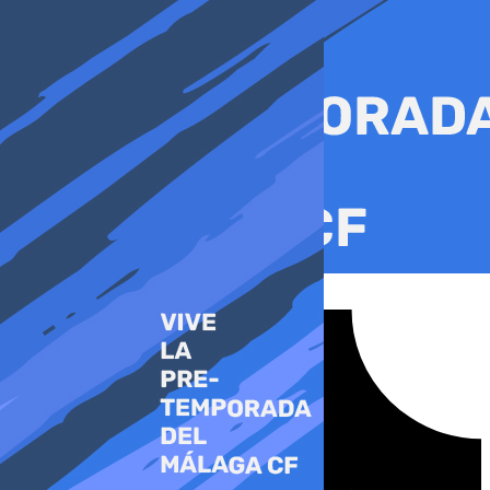
Ir
al
contenido
Tiktok