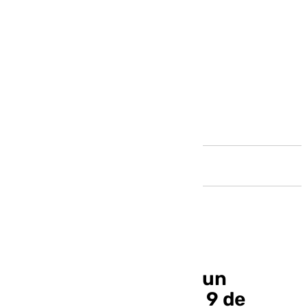
Andalucía
El Maestranza acoge un
concierto solidario el 9 de