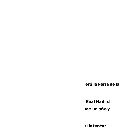
Talleres, escape room y música: así será la Feria de la
Juventud Cofrade de Málaga
El fichaje más caro de la historia del Real Madrid
costaba 105 millones de euros menos hace un año y
jugaba en Leganés
Ceuta suma 82 fallecidos en el mar al intentar