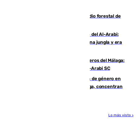
cruzar la frontera española
Huelva eleva a emergencia el incendio forestal de
Niebla
Juanfran Funes, sobre el duro juego del Al-Arabi:
“Por momentos nos hemos metido en una jungla y era
hasta peligroso”
Ya se han estrenado los tres delanteros del Málaga:
Eneko Jauregui, bigoleador contra el Al-Arabi SC
35 mujeres asesinadas por violencia de género en
España en este 2026: Andalucía y Málaga, concentran
el foco de la tragedia
Lo más visto >
Más noticias