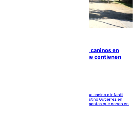
06.08.2026
Continúan los cierres de parques caninos en
Sevilla: se detectan alimentos que contienen
elementos peligrosos
En la tarde del 6 de agosto ha cerrado el parque canino e infantil
situado entre las calles Manuel Olivencia y Faustino Gutiérrez en
Sevilla Este tras detectarse alimentos con elementos que ponen en
peligro a perros y usuarios