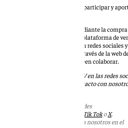
La campaña invita al público a participar y apor
formas:
Asistiendo al concierto mediante la compra 
Maestranza, a través de la plataforma de v
Difundiendo la iniciativa en redes sociales 
Realizando un donativo a través de la web d
no puedan asistir pero deseen colaborar.
Descubre más noticias de 101TV en las redes soc
Tok
o
X
. Puedes ponerte en contacto con nosotro
correo
informativos@101tv.es
Más noticias de
101TV
en las redes
sociales:
Instagram
,
Facebook
,
Tik Tok
o
X
.
Puedes ponerte en contacto con nosotros en el