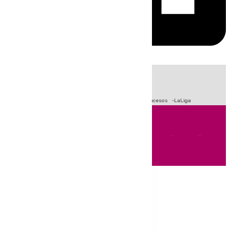
HOY
|
Fútbol
Primera División
Crisis Migratoria en Ceuta
Sucesos
LaLiga
Andalucía