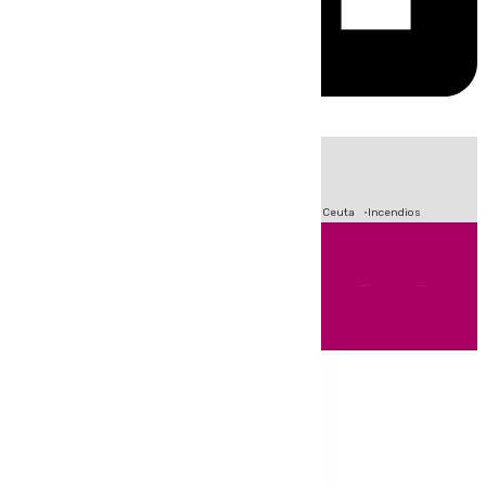
HOY
|
Fútbol
Sucesos
Primera División
Crisis Migratoria en Ceuta
Incendios
Andalucía