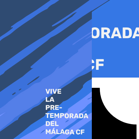
Ir
al
contenido
Tiktok