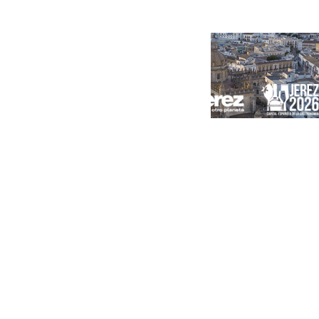
Portada
Andalucía
Sevilla
Málaga
Granada
España
Internacional