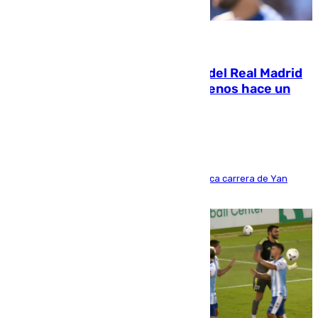
07.08.2026
El fichaje más caro de la historia del Real Madrid
costaba 105 millones de euros menos hace un
año y jugaba en Leganés
Del filial pepinero a récord absoluto: la meteórica carrera de Yan
Diomande en solo doce meses