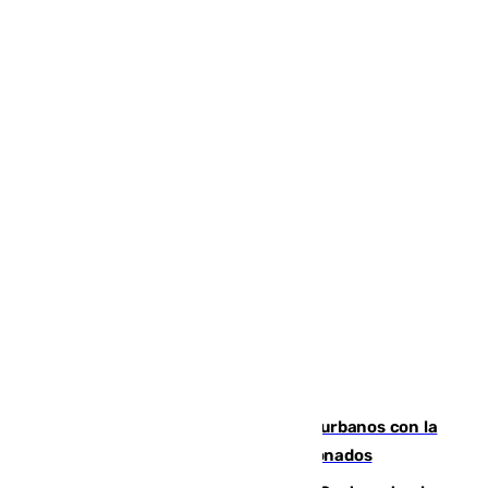
Cádiz despide seis «puntos negros» urbanos con la
orden de retirada para quioscos abandonados