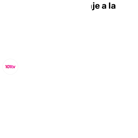
soldados’, un homenaje a la
labor de la UME
Miguel Alfonso
sábado, 12 octubre 2024, 11:19
Compartir: