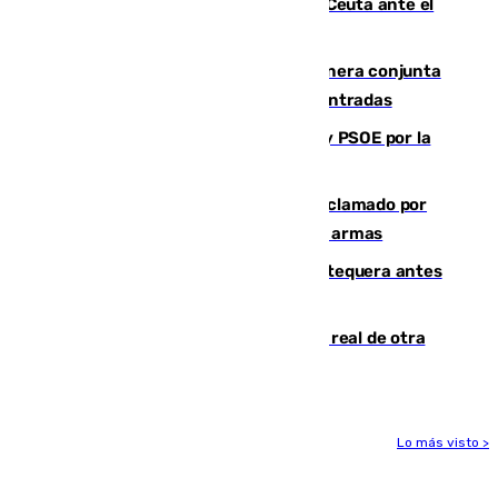
La Armada suma cuatro buques en Ceuta ante el
aviso de un nuevo cruce el 15 de agosto
Guardia Civil y RFEF trabajan de manera conjunta
en el caso de las estafas de ventas de entradas
Vuelve el duelo dialéctico entre PP y PSOE por la
financiación de las autonomías
Detienen en Málaga a un fugitivo reclamado por
Colombia por homicidio y transporte de armas
Prueba final del Granada ante el Antequera antes
del inicio de la Liga
Ceuta se prepara ante la posibilidad real de otra
entrada masiva el 15 de agosto
Lo más visto >
Más noticias