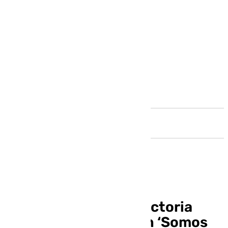
Andalucía
El Monasterio de la Victoria
acogerá la exposición ‘Somos