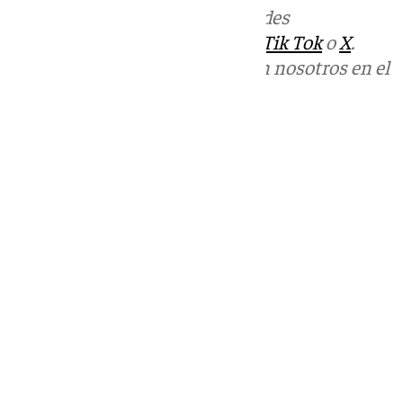
Más noticias de
101TV
en las redes
sociales:
Instagram
,
Facebook
,
Tik Tok
o
X
.
Puedes ponerte en contacto con nosotros en el
correo
informativos@101tv.es
Tags:
Últimas noticias