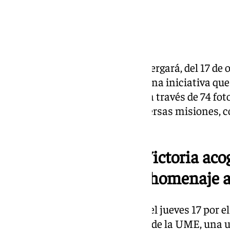
El Monasterio de la Victoria
albergará, del 17 de 
exposición «Somos soldados», una iniciativa que 
Militar de Emergencias
(UME) a través de 74 foto
preparación y actuación en diversas misiones, 
atmosféricos e incendios.
El Monasterio de la Victoria aco
‘Somos soldados’, un homenaje a
La exposición será inaugurada el jueves 17 por e
actividad pone en valor la labor de la UME, una