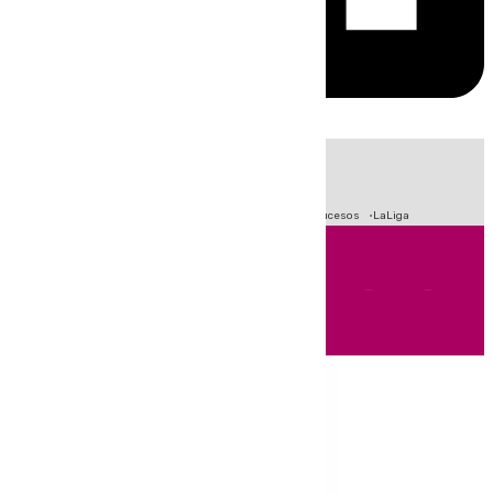
HOY
|
Fútbol
Primera División
Crisis Migratoria en Ceuta
Sucesos
LaLiga
Andalucía