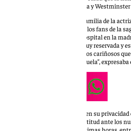
ingresada en el Hospital Chelsea y Westminster d
A través de un comunicado, la familia de la actri
noticia que ha conmocionado a los fans de la sag
«Falleció pacíficamente en el hospital en la madr
septiembre. Era una persona muy reservada y es
final. Deja dos hijos y cinco nietos cariñosos qu
de su extraordinaria madre y abuela”, expresaba
La familia ha pedido que respeten su privacidad
vez que han manifestado su gratitud ante los 
han venido recibiendo en las últimas horas, entre