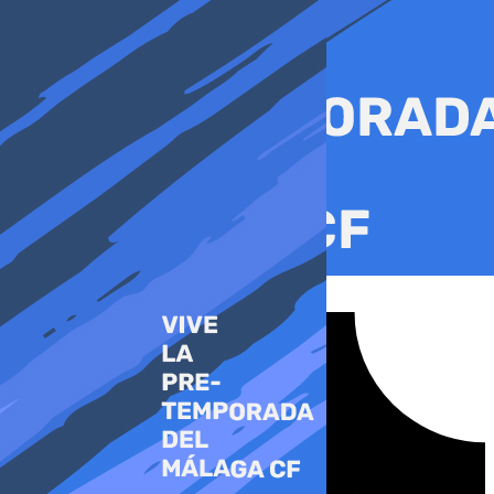
Ir
al
contenido
Tiktok