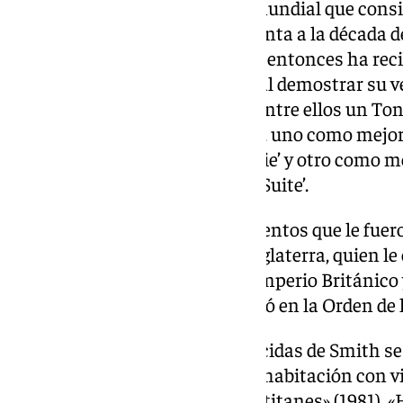
gracias a la explosión mágica mundial que consig
cierto es que su carrera se remonta a la década 
que debutó en Broadway. Desde entonces ha rec
parte del público y de la crítica al demostrar su v
papeles que ha desempeñado, entre ellos un Tony
Oro, cuatro Emmys y dos Óscar, uno como mejor a
‘Los mejores años de Miss Brodie’ y otro como me
década después por ‘California Suite’.
Otro de los grandes reconocimientos que le fuero
dado por la reina Isabel II de Inglaterra, quien l
Comendadora de la Orden del Imperio Británico 
nombramiento, ya que le incluyó en la Orden de
Entre las películas más reconocidas de Smith se
«Viajes con mi tía» (1972), «Una habitación con v
(2001) y por supuesto «Furia de titanes» (1981), «H