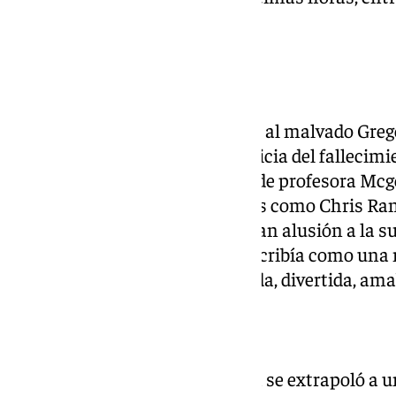
Harry Potter.
Primeras reacciones
Josh Herdman, quien diese vida al malvado Grego
primeros en reaccionar a la noticia del fallecimi
una imagen de Smith ataviada de profesora Mc
“descansa en paz”. Otros actores como Chris Ra
de Ron Weasley —Percy— hacían alusión a la su
de película con ella, a la que describía como un
talentosa, con una lengua afilada, divertida, ama
Carrera
Aunque la fama de Maggi Smith se extrapoló a un