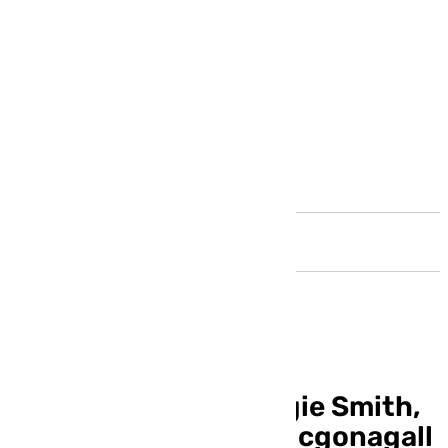
Andalucía
Fallece la actriz Maggie Smith,
la eterna profesora Mcgonagall