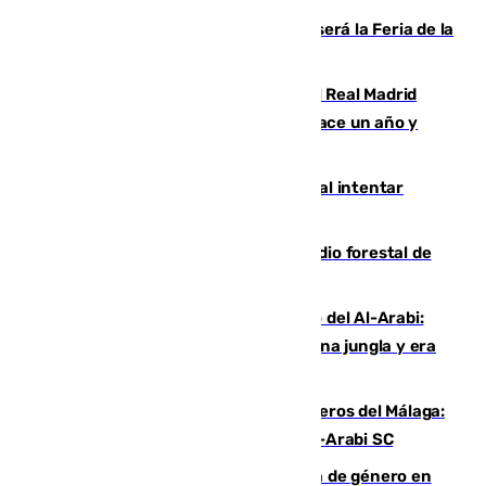
Talleres, escape room y música: así será la Feria de la
Juventud Cofrade de Málaga
El fichaje más caro de la historia del Real Madrid
costaba 105 millones de euros menos hace un año y
jugaba en Leganés
Ceuta suma 82 fallecidos en el mar al intentar
cruzar la frontera española
Huelva eleva a emergencia el incendio forestal de
Niebla
Juanfran Funes, sobre el duro juego del Al-Arabi:
“Por momentos nos hemos metido en una jungla y era
hasta peligroso”
Ya se han estrenado los tres delanteros del Málaga:
Eneko Jauregui, bigoleador contra el Al-Arabi SC
35 mujeres asesinadas por violencia de género en