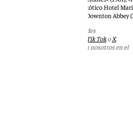
«Té con Mussolini» (1999), «El exótico Hotel Mari
Van» (2015), además de la serie Downton Abbey 
Más noticias de
101TV
en las redes
sociales:
Instagram
,
Facebook
,
Tik Tok
o
X
.
Puedes ponerte en contacto con nosotros en el
correo
informativos@101tv.es
Tags:
Últimas noticias