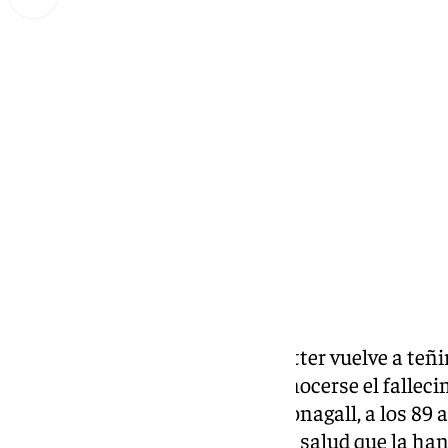
Miguel Alfonso
viernes, 27 septiembre 2024, 18:01
Compartir:
El universo mágico de Harry Potter vuelve a teñir
varitas mágicas al cielo tras conocerse el fallec
Smith, la eterna profesora Mcgonagall, a los 89 
complicaciones en su estado de salud que la ha