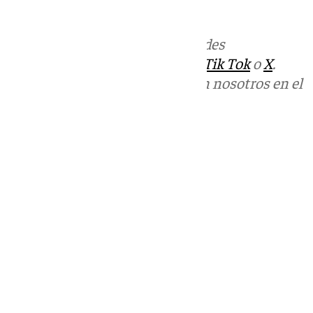
Más noticias de
101TV
en las redes
sociales:
Instagram
,
Facebook
,
Tik Tok
o
X
.
Puedes ponerte en contacto con nosotros en el
correo
informativos@101tv.es
Tags:
Últimas noticias