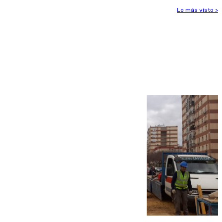
Lo más visto >
Más noticias
Ver más >