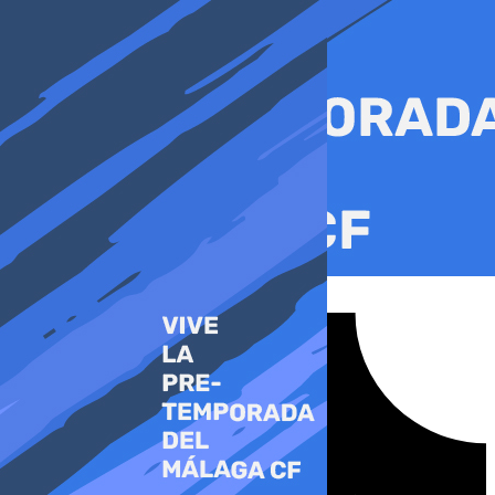
Ir
al
contenido
Tiktok