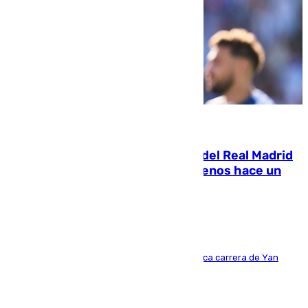
07.08.2026
El fichaje más caro de la historia del Real Madrid
costaba 105 millones de euros menos hace un
año y jugaba en Leganés
Del filial pepinero a récord absoluto: la meteórica carrera de Yan
Diomande en solo doce meses