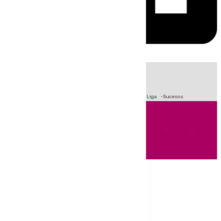
HOY
|
Fútbol
Primera División
Crisis Migratoria en Ceuta
LaLiga
Sucesos
Andalucía