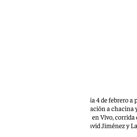
Miguel Alfonso
sábado, 8 febrero 2025, 11:00
Compartir:
Fiesta de San Antón, domingo día 4 de febrero a p
mercadillos, Misa Rociera, invitación a chacina 
Cuarteto Antídoto y Leo Música en Vivo, corrida d
actuación de: Lorena Santos, David Jiménez y La P