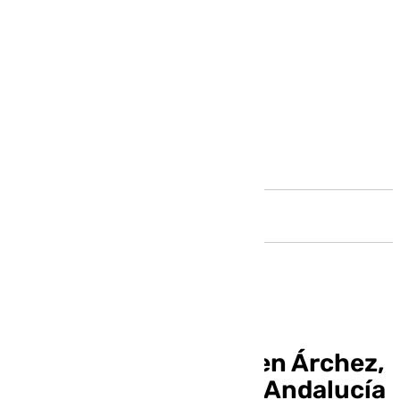
Andalucía
Fiesta de San Antón en Árchez,
fiestas singulares de Andalucía