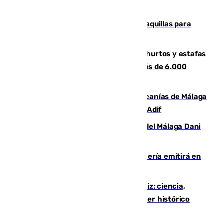
la respuesta humanitaria de Ceuta
El mercado de Jerez refrigera sus taquillas para
facilitar las compras a sus visitantes
Detenida una pareja por presuntos hurtos y estafas
en Málaga tras ser descubiertos con más de 6.000
euros
Retrasos y cancelaciones en el Cercanías de Málaga
por una avería en la infraestructura de Adif
Isco, la nueva mascota del jugador del Málaga Dani
Lorenzo
El observatorio de Calar Alto de Almería emitirá en
directo el eclipse solar del 12 de agosto
El «Trío de Eclipses» arranca en Cádiz: ciencia,
naturaleza y seguridad ante un atardecer histórico