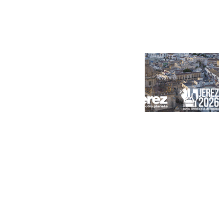
Portada
Andalucía
Sevilla
Málaga
Granada