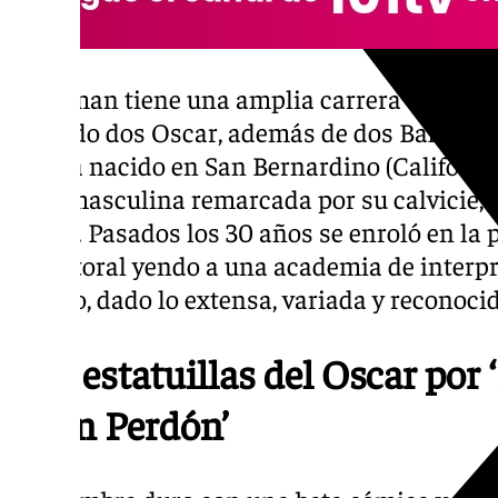
Hackman tiene una amplia carrera cinemato
recibido dos Oscar, además de dos Bafta y c
artista nacido en San Bernardino (Californi
pose masculina remarcada por su calvicie, l
tardía. Pasados los 30 años se enroló en la p
vía actoral yendo a una academia de interp
acierto, dado lo extensa, variada y reconocid
Dos estatuillas del Oscar por
y ‘Sin Perdón’