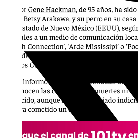
El actor
Gene Hackman
, de 95 años, ha sido
mujer, Betsy Arakawa, y su perro en su casa 
en el estado de Nuevo México (EEUU), segú
policiales a un medio de comunicación local
‘French Connection’, ‘Arde Mississipi’ o ‘Pod
una vida casi centenaria con una carrera a
premios Oscar.
Según informó el sheriff del condado de Sa
desconocen las causas de las muertes ni c
producido, aunque no han apreciado indici
hubiera cometido un delito.