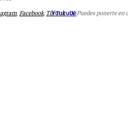
tagram
,
Facebook
,
Tik Tok
o
X
. Puedes ponerte en 
Youtube