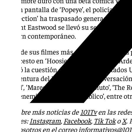
Un hombre duro con una beta cómica y simp
la gran pantalla de ‘Popeye’, el policía de l
Connection’ ha traspasado generaciones. En 
de Clint Eastwood se llevó su segundo Oscar
wéstern contemporáneo.
Otros de sus filmes más recordados son su 
baloncesto en ‘Hoosiers’ o el agente de ‘Ard
abordó la cuestión del racismo en Estados
‘La aventura del Poseidón’, ‘La conversación
mortal’, ‘Marea roja’,’ Poder absoluto’, ‘The
línea enemiga’ o ‘Enemigo público’, entre otr
Descubre más noticias de
101Tv
en las rede
sociales:
Instagram
,
Facebook
,
Tik Tok
o
X
.
con nosotros en el correo
informativos@101t