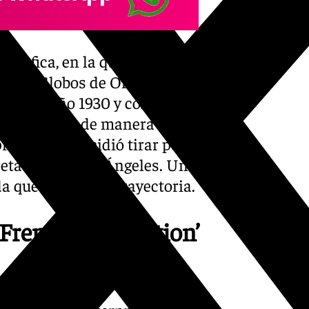
gráfica, en la que ha
uatro Globos de Oro. Este
a) en el año 1930 y con una
legó al cine de manera
rofesión y decidió tirar por la
retación de Los Ángeles. Un
a que ha sido su trayectoria.
 ‘French Connection’