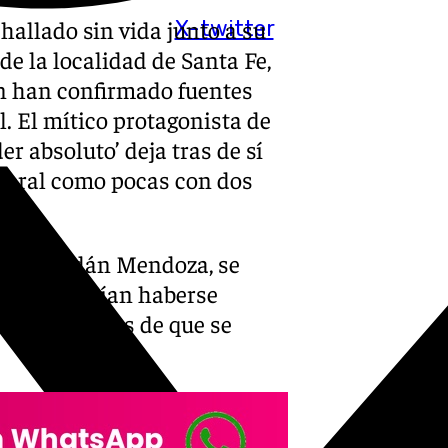
 hallado sin vida junto a su
X-twitter
de la localidad de Santa Fe,
n han confirmado fuentes
. El mítico protagonista de
er absoluto’ deja tras de sí
ctoral como pocas con dos
nta Fe, Adán Mendoza, se
uándo podrían haberse
os inmediatos de que se