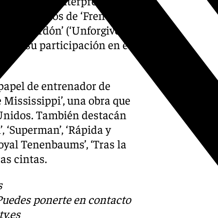
ática cuya interpretación en
os bajos fondos de ‘French
‘Sin perdón’ (‘Unforgiven’)
 por su participación en este
papel de entrenador de
e Mississippi’, una obra que
 Unidos. También destacán
’, ‘Superman’, ‘Rápida y
 Royal Tenenbaums’, ‘Tras la
as cintas.
s
 Puedes ponerte en contacto
v.es