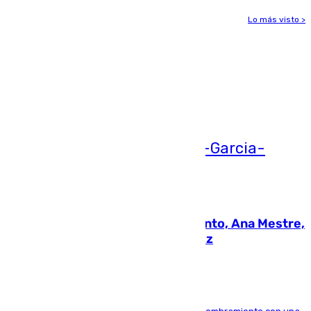
Lo más visto >
Más noticias
Ver más >
05.08.2026
La nueva presidenta del Parlamento, Ana Mestre,
hace parada institucional en Cádiz