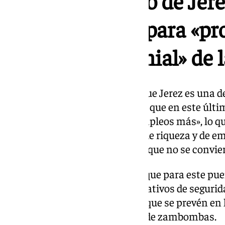
El ayuntamiento de Jer
una ordenanza para «pro
y valor patrimonial» de
En este sentido, ha recordado que Jerez es una d
lleno total durante el puente», y que en este úl
generado en la ciudad «1.904 empleos más», lo qu
y nuestros eventos son fuente de riqueza y de e
por «cuidarlos y mimarlos para que no se convie
En relación a ello, ha señalado que para este pu
medidas de refuerzo de los operativos de segurida
masiva afluencia de personas» que se prevén en l
precisamente, a la celebración de zambombas.