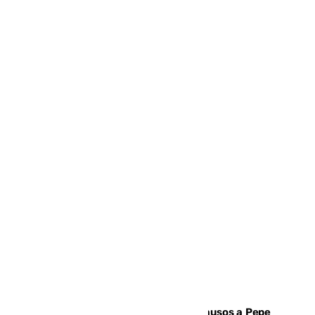
Granada despide con lágrimas y aplausos a Pepe