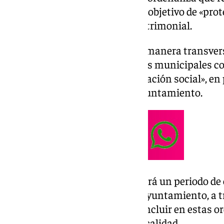
zambombas en la ciudad con el objetivo de «prote
tradición jerezana y su valor patrimonial.
Estos trabajos se realizarán de manera transvers
implicación de seis delegaciones municipales co
y desde «la más amplia participación social», en 
recogidas en una nota por el Ayuntamiento.
Para ello, tras la Navidad se abrirá un periodo de
ciudadanía puede trasladar al Ayuntamiento, a tr
que consideren que se debería incluir en estas 
regular las zambombas en la localidad.