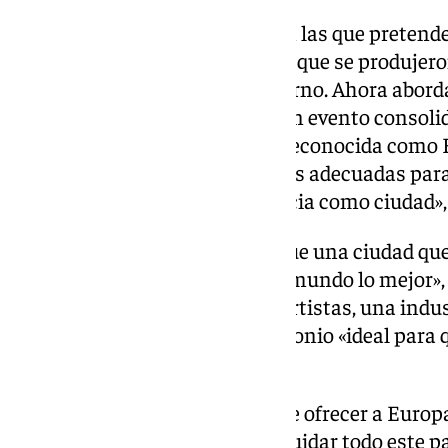
«Hemos tomado decisiones con las que pretend
situaciones de desbordamiento que se produjero
primeras navidades en el Gobierno. Ahora abor
evidente que la zambomba es un evento consolid
crecimiento muy grande, está reconocida como Bi
nos obliga a adoptar las medidas adecuadas para
parte de nuestras raíces y esencia como ciudad»
En ese sentido, ha subrayado que una ciudad que
la Cultura «tiene que ofrecer al mundo lo mejor»,
tenemos», en referencia a sus artistas, una indu
Estrellas Michelín, o un patrimonio «ideal para 
celebrar zambombas».
«Todo eso es lo que tenemos que ofrecer a Europa
por este motivo, tenemos que cuidar todo este p