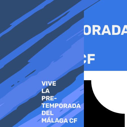
Ir
al
contenido
Tiktok