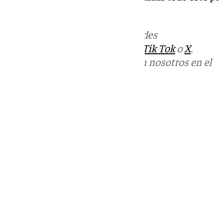
alcaldesa de Jerez.
Más noticias de
101TV
en las redes
sociales:
Instagram
,
Facebook
,
Tik Tok
o
X
.
Puedes ponerte en contacto con nosotros en el
correo
informativos@101tv.es
Tags:
Últimas noticias