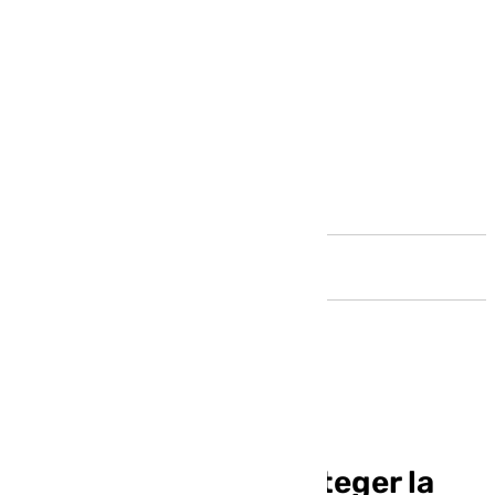
Andalucía
Jerez promoverá una
ordenanza para «proteger la