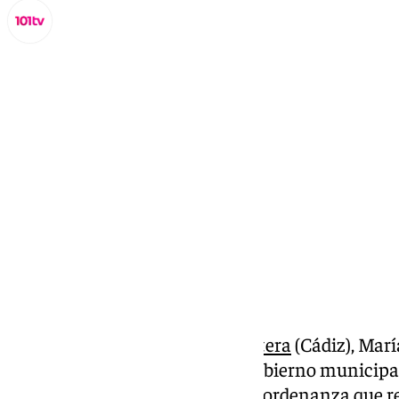
Lynx Devs
jueves, 5 diciembre 2024, 15:05
Compartir:
La alcaldesa de
Jerez de la Frontera
(Cádiz), Marí
anunciado este jueves que el Gobierno municipa
de las fiestas navideñas en una ordenanza que re