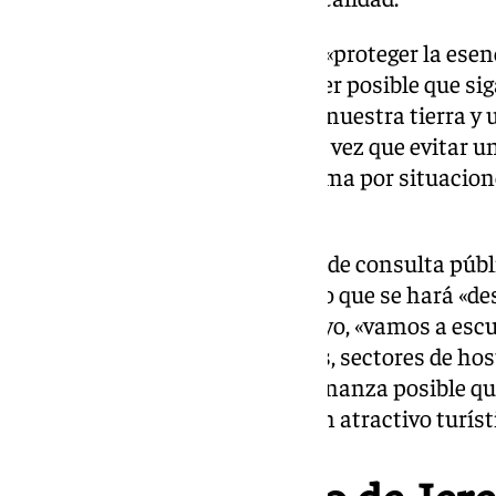
Con esta iniciativa se pretende «proteger la ese
la convivencia ciudadana y hacer posible que si
culturales más importantes de nuestra tierra y 
generando empleo en Jerez, a la vez que evitar 
lleve a convertirse en un problema por situacio
afirmado la alcaldesa.
Una vez que se cierre el periodo de consulta púb
elaboración del documento, algo que se hará «des
como ha defendido García-Pelayo, «vamos a escuc
peñas flamencas, hermandades, sectores de hoste
objetivo de hacer «la mejor ordenanza posible 
siga siendo un bien cultural y un atractivo turíst