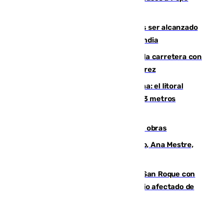
Habichuela
Un futbolista de 24 años muere tras ser alcanzado
por un rayo durante un partido en Tailandia
Muere un conductor tras salirse de la carretera con
su turismo en la A-480 a la altura de Jerez
Julio supera a junio en basura marina: el litoral
occidental malagueño recoge más de 33 metros
cúbicos de residuos
El Cádiz se afila ante un Granada en obras
La nueva presidenta del Parlamento, Ana Mestre,
hace parada institucional en Cádiz
Estabilizado el incendio forestal de San Roque con
19 familias aún desalojadas y un domicilio afectado de
gravedad