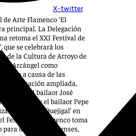
X-twitter
l de Arte Flamenco ‘El
ra principal. La Delegación
a retoma el XXI Festival de
 que se celebrará los
sa de la Cultura de Arroyo de
ntaor Arcángel como
tiembre a causa de las
a programación ampliada,
co, como el bailaor José
ia Membrive y el bailaor Pepe
zado como ‘El Quejigal’ en
 el Festival de Flamenco toma
o para los benalmadenses,