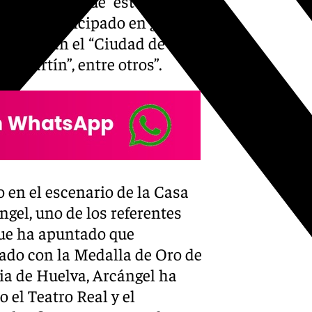
 ha añadido que “este bailaor
a y ha participado en giras y
s destacan el “Ciudad de
lamartín”, entre otros”.
o en el escenario de la Casa
ngel, uno de los referentes
 que ha apuntado que
ado con la Medalla de Oro de
ia de Huelva, Arcángel ha
 el Teatro Real y el