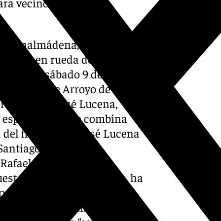
para vecinos como para
e Benalmádena, Jésica
l evento en rueda de prensa,
ebrará el sábado 9 de
la Cultura de Arroyo de la
or cordobés José Lucena,
 espectáculo que combina
 del flamenco”. “José Lucena
antiago y La Lupi, y
o Rafael Amargo y Rocío
sta por jóvenes talentos, ha
ional en países como China,
remios y reconocimientos