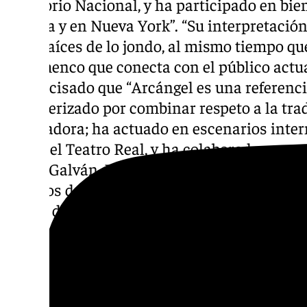
Auditorio Nacional, y ha participado en bie
Europa y en Nueva York”. “Su interpretación
a las raíces de lo jondo, al mismo tiempo 
el flamenco que conecta con el público actua
ha precisado que “Arcángel es una referenci
caracterizado por combinar respeto a la tra
innovadora; ha actuado en escenarios inte
Hall y el Teatro Real, y ha colaborado con 
Israel Galván, Estrella Morente y las Nueva
trabajos destacados se encuentran Tablao (2
(2018), disco que le valió un Grammy Latino
La segunda jornada del Festival comenzará
a las 18:00 horas, con una nueva tarde de f
Cultura de Arroyo de la Miel. El primero en 