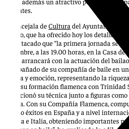
que es además un atractivo popular tanto 
visitantes.
La concejala de
Cultura
del Ayuntamiento d
Trujillo, que ha ofrecido hoy los detalles de
ha destacado que “la primera jornada se cel
noviembre, a las 19.00 horas, en la Casa de 
Miel y arrancará con la actuación del baila
acompañado de su compañía de baile en un
técnica y emoción, representando la riqueza
inició su formación flamenca con Trinidad S
perfeccionó su técnica junto a figuras com
Molina. Con su Compañía Flamenca, compue
logrado éxitos en España y a nivel internac
Francia e Italia, obteniendo importantes p