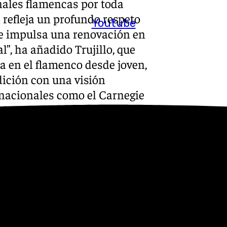
nales flamencas por toda
 refleja un profundo respeto
Youtube
que impulsa una renovación en
l”, ha añadido Trujillo, que
a en el flamenco desde joven,
dición con una visión
rnacionales como el Carnegie
artistas de renombre como
s Voces Búlgaras”. Entre sus
015) y Al Este del Cante
.
 el domingo 10 de noviembre,
lamenco en la Casa de la
subir al escenario será el