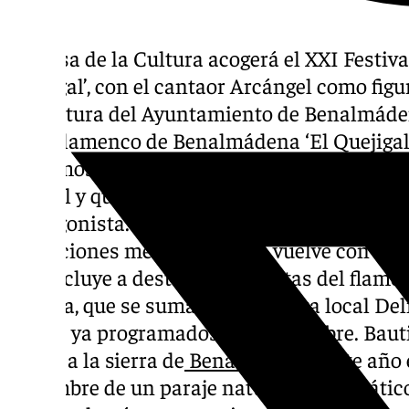
La Casa de la Cultura acogerá el XXI Festiva
Quejigal’, con el cantaor Arcángel como figu
de Cultura del Ayuntamiento de Benalmáden
Arte Flamenco de Benalmádena ‘El Quejigal’,
próximos días 9 y 10 de noviembre, en la Ca
la Miel y que contará con el prestigioso ca
protagonista. Este festival, aplazado en sep
condiciones meteorológicas, vuelve con un
que incluye a destacados artistas del flamen
Lucena, que se suma a la cantaora local Del
Torres ya programados en septiembre. Bauti
honor a la sierra de
Benalmádena
, este año
el nombre de un paraje natural emblemátic