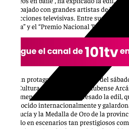
europeos en baile”, ha explicado la edil, que
ha trabajado con grandes artistas de la copl
producciones televisivas. Entre sus premio
Málaga” y el “Premio Nacional Tanguillos Vil
“El gran protagonista de la noche del sábad
de la Cultura será el cantaor onubense Arcá
del flamenco actual”, ha expresado la edil,
“reconocido internacionalmente y galardon
Andalucía y la Medalla de Oro de la provinc
actuado en escenarios tan prestigiosos como