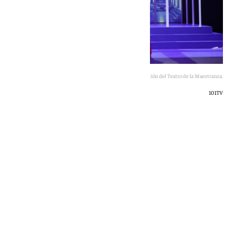
Una escena de La flauta mágica, la nueva producción del Teatro de la Maestranza.
101TV
101 TV
viernes, 8 mayo 2026, 23:24
Compartir: