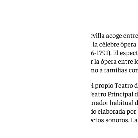
El Teatro de la Maestranza de Sevilla acoge entre
producción de La flauta mágica, la célebre ópera
Wolfgang Amadeus Mozart (1756-1791). El espec
específicamente para introducir la ópera entre 
adaptadas tanto a escolares como a familias con 
Se trata de una coproducción del propio Teatro d
Teatro de Retiro de Madrid y el Teatro Principal d
de Emanuel Schikaneder, colaborador habitual d
musical para esta versión ha sido elaborada por
para piano a cuatro manos y efectos sonoros. La
cargo de Susana Gómez.