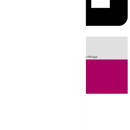
HOY
|
Fútbol
Sucesos
Primera División
Incendios
Feria de Málaga
Andalucía