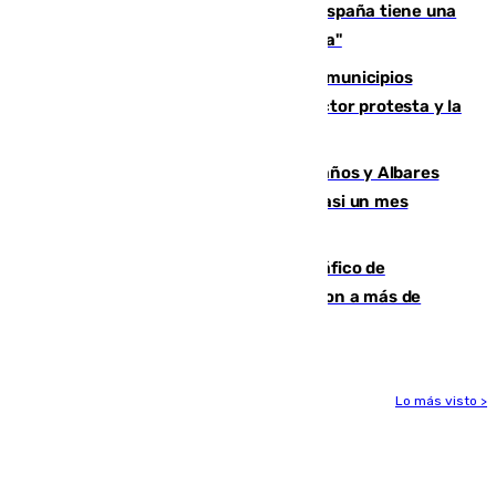
Javier Fernández: "El Gobierno de España tiene una
preocupación y una prioridad con Sevilla"
Las ferias de verano de numerosos municipios
andaluces se quedan sin cohetes: el sector protesta y la
Junta mantiene el protocolo
Los ministros Marlaska, Robles, Bolaños y Albares
comparecerán por las crisis de Ceuta casi un mes
después
Cae una de las mayores redes de tráfico de
personas y droga en España: introdujeron a más de
2.000 migrantes de forma ilegal
Lo más visto >
Más noticias