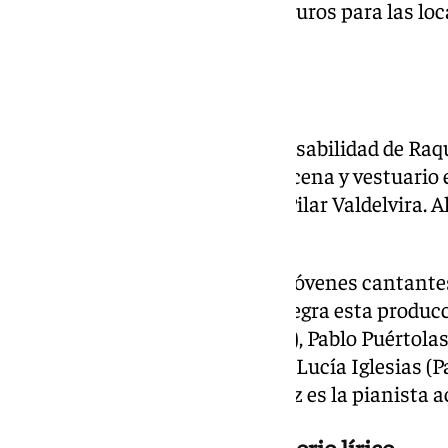
precios que oscilan entre los 8 euros para las loc
para las de Patio.
El equipo artístico
La dirección escénica es responsabilidad de Raq
diseño de escenografía, videoescena y vestuario 
La iluminación corresponde a Pilar Valdelvira. Al
se sitúa Alexis Delgado.
El reparto está compuesto por jóvenes cantantes 
programa de formación que integra esta producc
recaen en Adrián Saiz (Sarastro), Pablo Puértola
(Reina de la Noche / Papagena), Lucía Iglesias (
(Papageno). Carolina Hernández es la pianista
Una obra maestra del repertorio lírico