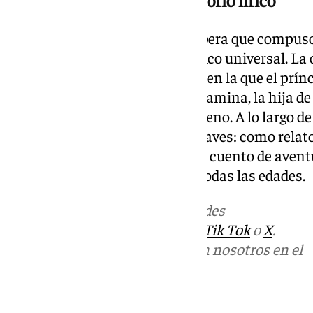
La flauta mágica es la última ópera que compus
representadas del repertorio lírico universal. L
reflexión moral en una historia en la que el pr
serie de pruebas para liberar a Pamina, la hija de
ayuda del pájaro-hombre Papageno. A lo largo de l
interpretada desde múltiples claves: como relat
masónica o simplemente como cuento de aventur
para conectar con públicos de todas las edades.
Más noticias de
101TV
en las redes
sociales:
Instagram
,
Facebook
,
Tik Tok
o
X
.
Puedes ponerte en contacto con nosotros en el
correo
informativos@101tv.es