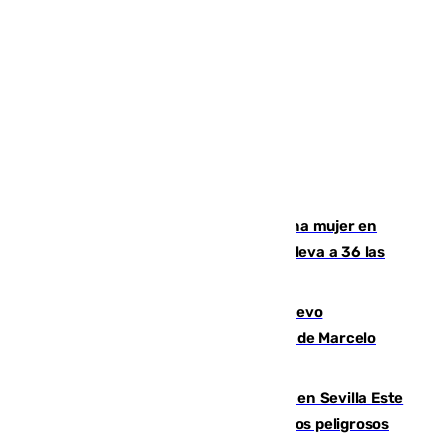
Igualdad confirma el asesinato de una mujer en
Benahavís como violencia machista y eleva a 36 las
víctimas en 2026
El exdelantero Diego Forlán es el nuevo
seleccionador de Uruguay tras la salida de Marcelo
Bielsa
Reabierto el parque canino cerrado en Sevilla Este
tras detectarse alimentos con elementos peligrosos