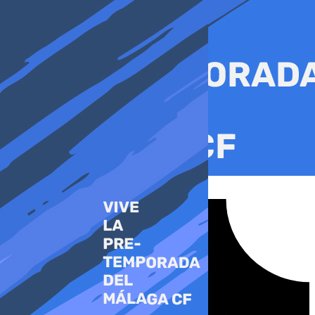
Ir
al
contenido
Tiktok