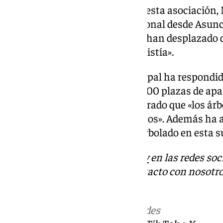
Asimismo, el vicepresidente de esta asociación,
«se cierra la única entrada peatonal desde Asunc
contenedores de basura, que se han desplazado 
eliminar el paso de cebra que existía».
Por su parte, el gobierno municipal ha respond
trabajos habrá en la zona casi 500 plazas de a
alcalde José Luis Sanz ha asegurado que «los árb
viejos y muchos de ellos enfermos». Además ha 
incremento de casi el 70% del arbolado en esta su
Descubre más noticias de
101Tv
en las redes soc
Tok
o
X
. Puedes ponerte en contacto con nosotro
informativos@101tv.es
Más noticias de
101TV
en las redes