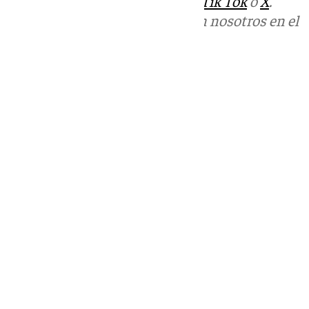
sociales:
Instagram
,
Facebook
,
Tik Tok
o
X
.
Puedes ponerte en contacto con nosotros en el
correo
informativos@101tv.es
Tags:
Últimas noticias