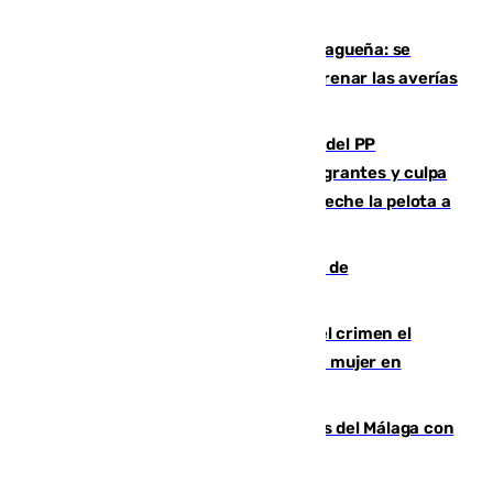
y altas en el primer semestre de 2026
Mejoras del agua en la Axarquía malagueña: se
sustituye una tubería de 50 años para frenar las averías
de agua en El Borge y Almáchar
Bendodo asegura que los gobiernos del PP
"cumplirán la ley" sobre los menores migrantes y culpa
al Gobierno por "inestabilidad": "Que no eche la pelota a
las comunidades"
Una ONG malagueña ganará un año de
comunicación gratuita con Apecom
Confiesa en un diario ser el autor del crimen el
hombre en prisión por asesinato de una mujer en
Benahavís
Juanpe vuelve a los entrenamientos del Málaga con
el grupo de manera progresiva