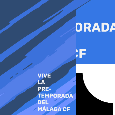
Ir
al
contenido
Tiktok