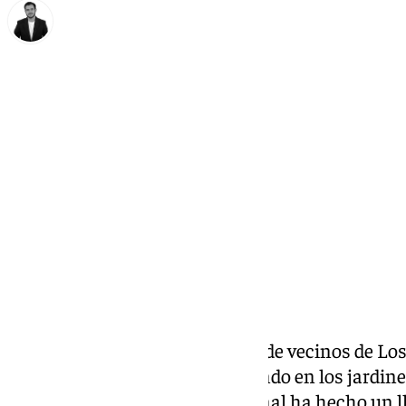
Alberto Romera
miércoles, 5 marzo 2025, 19:59
Compartir:
Los miembros de la asociación de vecinos de L
los trabajos que se están haciendo en los jardin
Ferrand. Este movimiento vecinal ha hecho un ll