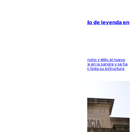
06.08.2026
La familia Hernangómez: un legado de leyenda en
el mundo del baloncesto
Desde los padres hasta la hermana junto a Francho y Willy, el nuevo
jugador del Unicaja lleva este magnífico deporte en la sangre y se ha
ido inculcando de generación en generación en toda su estructura
familiar