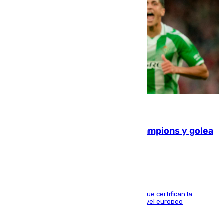
06.08.2026
El Betis supera el examen de Champions y golea
al Arsenal en Dublín (1-3)
Riquelme, Deossa y Fornals firman los tantos que certifican la
superioridad bética ante un rival de máximo nivel europeo