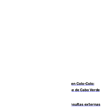
Vozinha, recibido como una estrella en Colo-Colo:
casi 30.000 aficionados arropan al héroe de Cabo Verde
en su presentación
Vithas Málaga crece en cirugías, consultas externas