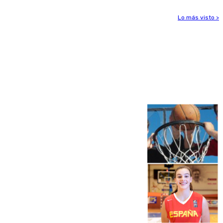
Lo más visto >
Más noticias
Ver más >