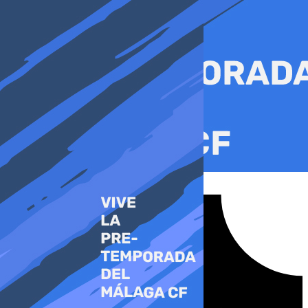
Ir
al
contenido
Tiktok