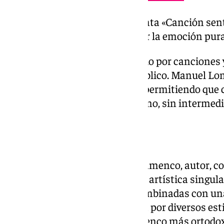
El cantaor flamenco presenta «Canción sent
piano y voz que apuesta por la emoción pura 
El programa incluye un recorrido por canciones 
directamente al corazón del público. Manuel L
desde la verdad interpretativa, permitiendo que
desde un lugar personal y cercano, sin intermedi
Trayectoria artística
Manuel Lombo es cantaor de flamenco, autor, co
reconocido por su personalidad artística singular
profundas raíces flamencas combinadas con una l
permite transitar con solvencia por diversos es
discografía no se ajusta al flamenco más ortodoxo