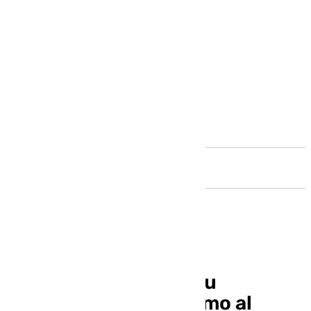
Andalucía
Manuel Lombo lleva su
espectáculo más íntimo al