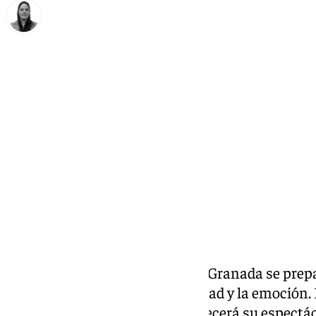
Vanesa Bueno
viernes, 16 enero 2026, 17:02
Compartir:
El Auditorio Manuel de Falla de Granada se prepa
musical marcada por la intimidad y la emoción. El
21.00 horas, Manuel Lombo ofrecerá su espectá