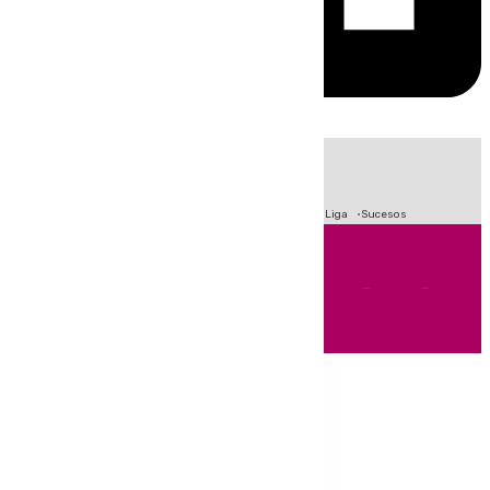
HOY
|
Fútbol
Primera División
Crisis Migratoria en Ceuta
LaLiga
Sucesos
Andalucía