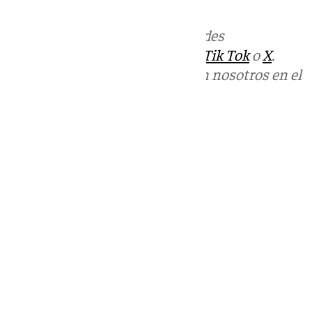
Más noticias de
101TV
en las redes
sociales:
Instagram
,
Facebook
,
Tik Tok
o
X
.
Puedes ponerte en contacto con nosotros en el
correo
informativos@101tv.es
Tags:
Últimas noticias