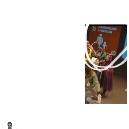
«¡Que baje el telón!