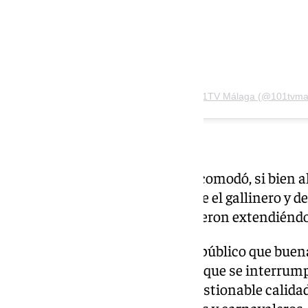
Una publicación compartida de 101TV Málaga (@101tvma
El hecho es que ciertamente incomodó, si bien a
esperaban, ya que primero desde el gallinero y d
los gritos de «Fuera del Falla» fueron extendiénd
La «gracia» sentó tan mal en el público que buen
comenzaron a clamar al jurado que se interrumpi
telón. Todo ello sumado a la cuestionable calidad