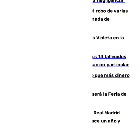
afectado a dos aldeas se originó "por una negligencia"
Golpe cofrade en Jaén: investigan el robo de varias
joyas de la Virgen de la Fuensanta Coronada de
Alcaudete
Con Málaga exige duplicar los Puntos Violeta en la
Feria de Málaga
La Justicia ofrece a las familias de los 14 fallecidos
en el incendio de Los Gallardos ser acusación particular
Juanlu Sánchez, el sexto canterano que más dinero
deja en las arcas del Sevilla
Talleres, escape room y música: así será la Feria de
la Juventud Cofrade de Málaga
El fichaje más caro de la historia del Real Madrid
costaba 105 millones de euros menos hace un año y
jugaba en Leganés