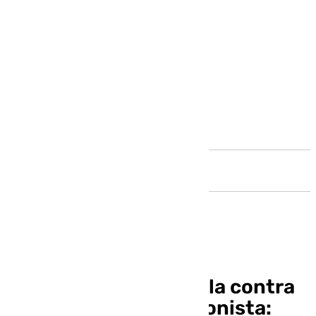
Andalucía
Motín en el Teatro Falla contra
una chirigota negacionista: