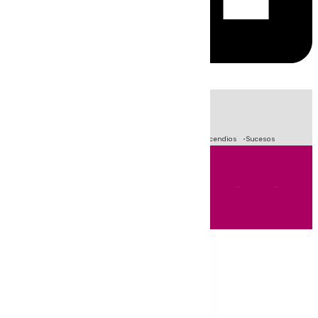
HOY
|
Fútbol
Primera División
Crisis Migratoria en Ceuta
Incendios
Sucesos
Andalucía