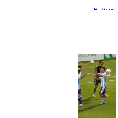
Lo más visto >
Más noticias
Ver más >