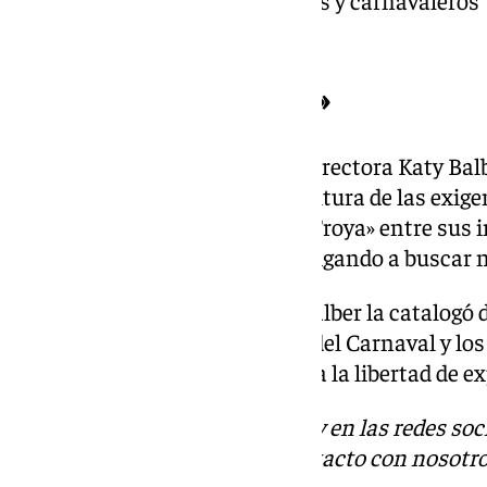
chirigota, que para los presentes y carnavalero
tomadura de pelo.
Un «caballo de Troya»
Concluida la sesión, la propia directora Katy Balb
chirigota no había estado a la altura de las exig
la existencia de un «caballo de Troya» entre sus 
evento se bajaron del barco, obligando a buscar
Sobre la reacción del público, Balber la catalogó 
como a la propia organización del Carnaval y lo
que responsabilizó del «ataque a la libertad de e
Descubre más noticias de 101Tv en las redes soc
Tok
o
X
. Puedes ponerte en contacto con nosotro
informativos@101tv.es