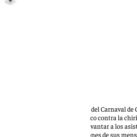
Antonio López
lunes, 3 febrero 2025, 10:33
Compartir:
La undécima sesión preliminar del Carnaval de C
La razón: la revelación del público contra la chiri
negacionista, que no tardó en levantar a los asis
se percataron de las connotaciones de sus mens