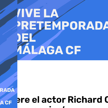
Ir
al
contenido
Muere el actor Richard C