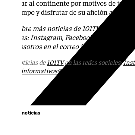
regresar al continente por motivos de trabajo
del tiempo y disfrutar de su afición a la pint
Descubre más noticias de 101TV en las rede
sociales:
Instagram
,
Facebook
,
Tik Tok
o
X
.
con nosotros en el correo
informativos@101t
Más noticias de
101TV
en las redes sociales:
Ins
correo
informativos@101tv.es
Tags:
Últimas noticias