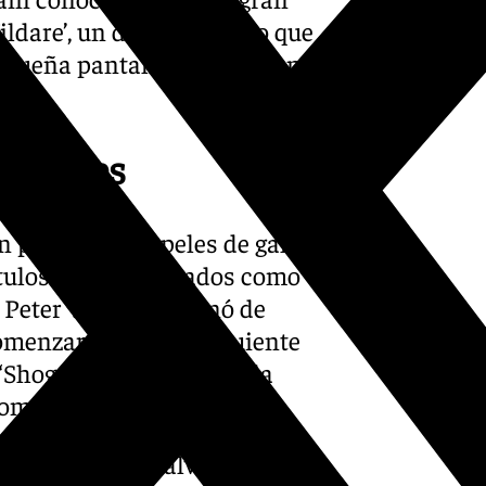
Kildare’, un drama médico que
pequeña pantalla con su gran
en series
n puntuales papeles de galán
títulos más arriesgados como
o Peter Weir, y terminó de
comenzar la década siguiente
‘Shogun’ en 1980, seguida
romance ‘El pájaro espino’.
dó a Hawái y, salvo para