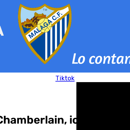
Tiktok
hamberlain, icono por ‘Sh