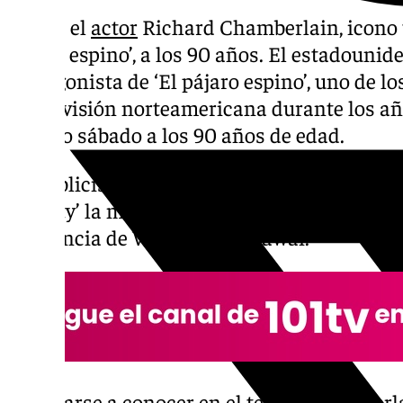
Muere el
actor
Richard Chamberlain, icono te
pájaro espino’, a los 90 años. El estadounid
protagonista de ‘El pájaro espino’, uno de l
la televisión norteamericana durante los año
pasado sábado a los 90 años de edad.
Su publicista, Harlan Boll, ha confirmado 
‘Variety’ la muerte del intérprete por compl
residencia de Waimanalo, Hawái.
Tras darse a conocer en el teatro, Chamberl