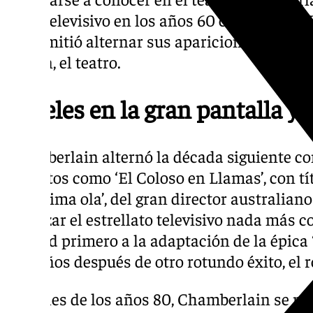
éxito televisivo en los años 60 con ‘Doctor 
le permitió alternar sus apariciones en la 
pasión, el teatro.
Papeles en la gran pantalla y 
Chamberlain alternó la década siguiente co
en éxitos como ‘El Coloso en Llamas’, con 
‘La última ola’, del gran director australian
alcanzar el estrellato televisivo nada más 
merced primero a la adaptación de la épica 
tres años después de otro rotundo éxito, el 
A finales de los años 80, Chamberlain se mu