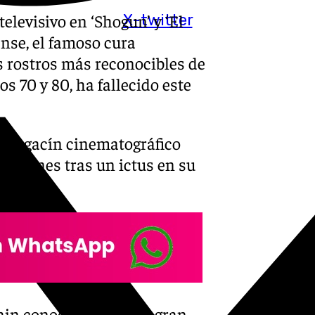
levisivo en ‘Shogun’ y ‘El
X-twitter
ense, el famoso cura
os rostros más reconocibles de
s 70 y 80, ha fallecido este
al magacín cinematográfico
icaciones tras un ictus en su
ain conoció su primer gran