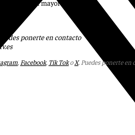
, vivió allí la mayor parte
ura.
s
 Puedes ponerte en contacto
v.es
tagram
,
Facebook
,
Tik Tok
o
X
. Puedes ponerte en 