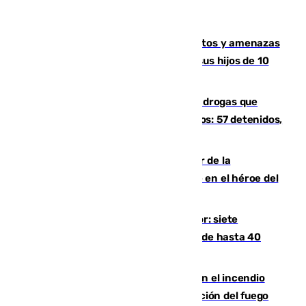
Detenido en Estepona por malos tratos y amenazas
de muerte a su pareja en presencia de sus hijos de 10
años y 11 meses
Desarticulada una red de tráfico de drogas que
introducía la mercancía desde Marruecos: 57 detenidos,
cuatro de ellos en Andalucía
Ferrán Torres, nombrado embajador de la
Comunidad Valenciana tras convertirse en el héroe del
Mundial
Andalucía sigue asfixiada por el calor: siete
provincias, en alerta por temperaturas de hasta 40
grados
Activado el nivel 2 de emergencia en el incendio
forestal de Niebla por la compleja evolución del fuego