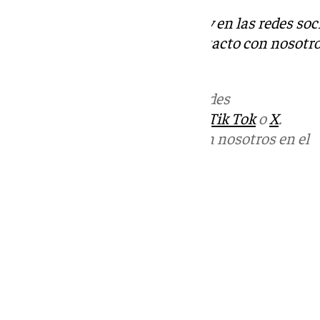
Descubre más noticias de 101Tv en las redes soc
Tok
o
X
. Puedes ponerte en contacto con nosotro
informativos@101tv.es
Más noticias de
101TV
en las redes
sociales:
Instagram
,
Facebook
,
Tik Tok
o
X
.
Puedes ponerte en contacto con nosotros en el
correo
informativos@101tv.es
Tags:
Últimas noticias