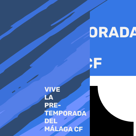
Ir
al
contenido
Tiktok