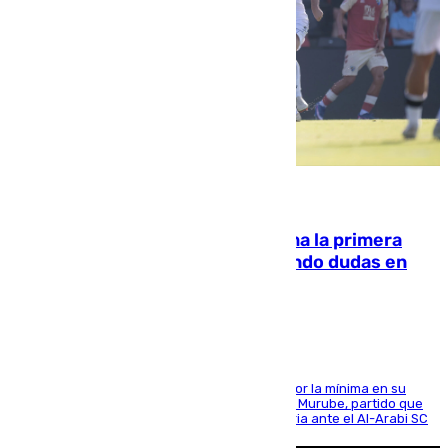
07.08.2026
El Málaga cae ante el Ceuta y suma la primera
derrota de la pretemporada dejando dudas en
defensa
El cuadro dirigido por Juanfran Funes perdió por la mínima en su
envite contra el conjunto caballa en el Alfonso Murube, partido que
se disputó un día después de su primera victoria ante el Al-Arabi SC