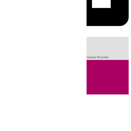
HOY
|
Fútbol
Sucesos
Crisis Migratoria en Ceuta
LaLiga
Primera División
Andalucía