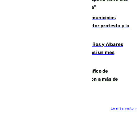
preocupación y una prioridad con Sevilla"
Las ferias de verano de numerosos municipios
andaluces se quedan sin cohetes: el sector protesta y la
Junta mantiene el protocolo
Los ministros Marlaska, Robles, Bolaños y Albares
comparecerán por las crisis de Ceuta casi un mes
después
Cae una de las mayores redes de tráfico de
personas y droga en España: introdujeron a más de
2.000 migrantes de forma ilegal
Lo más visto >
Más noticias