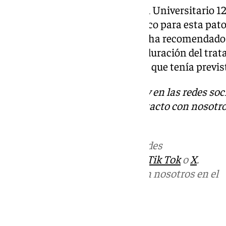
Según ha informado el Hospital Universitario 12
iniciado el tratamiento específico para esta pat
ambulatoria. Su equipo médico ha recomendado 
repaso y descanso mientras la duración del trata
cancelado su gira internacional que tenía previ
Descubre más noticias de 101Tv en las redes soc
Tok
o
X
. Puedes ponerte en contacto con nosotro
informativos@101tv.es
Más noticias de
101TV
en las redes
sociales:
Instagram
,
Facebook
,
Tik Tok
o
X
.
Puedes ponerte en contacto con nosotros en el
correo
informativos@101tv.es
Tags: