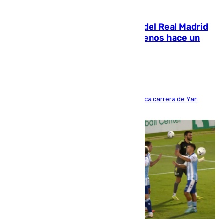
07.08.2026
El fichaje más caro de la historia del Real Madrid
costaba 105 millones de euros menos hace un
año y jugaba en Leganés
Del filial pepinero a récord absoluto: la meteórica carrera de Yan
Diomande en solo doce meses