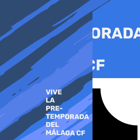
Ir
al
contenido
Tiktok