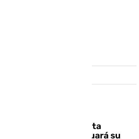
Andalucía
Raphael es dado de alta
hospitalaria y continuará su