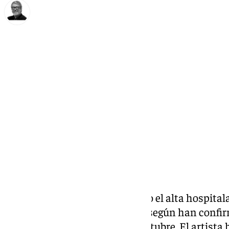
Francisco Marmolejo
viernes, 27 diciembre 2024, 17:44
Compartir:
El cantante Raphael ha recibido el alta hospitala
permanecer 10 días ingresado, según han confir
Hospital Universitario
12 de Octubre
. El artist