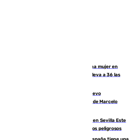
Igualdad confirma el asesinato de una mujer en
Benahavís como violencia machista y eleva a 36 las
víctimas en 2026
El exdelantero Diego Forlán es el nuevo
seleccionador de Uruguay tras la salida de Marcelo
Bielsa
Reabierto el parque canino cerrado en Sevilla Este
tras detectarse alimentos con elementos peligrosos
Javier Fernández: "El Gobierno de España tiene una