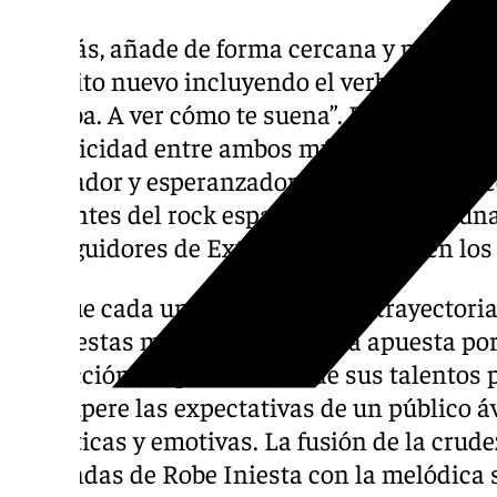
Además, añade de forma cercana y personal:
pedacito nuevo incluyendo el verbo remontar,
gustaba. A ver cómo te suena”. Estas palabra
complicidad entre ambos músicos, sino que 
renovador y esperanzador del proyecto. La c
referentes del rock español ha generado un
los seguidores de Extremoduro como en los 
Aunque cada uno ha forjado una trayectoria
propuestas muy particulares, la apuesta por 
convicción de que la unión de sus talentos 
que supere las expectativas de un público á
auténticas y emotivas. La fusión de la crudez
profundas de Robe Iniesta con la melódica 