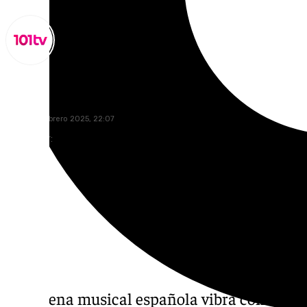
Miguel Alfonso
lunes, 24 febrero 2025, 22:07
Compartir:
La escena musical española vibra con la not