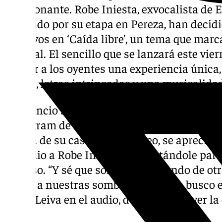
emocionante. Robe Iniesta, exvocalista de E
conocido por su etapa en Pereza, han decid
creativos en ‘Caída libre’, un tema que mar
musical. El sencillo que se lanzará este vie
ofrecer a los oyentes una experiencia única,
poesía, letras intrincadas y una musicalida
El anuncio se produjo de forma espontánea a
Instagram de Leiva, donde el artista compar
cocina de su casa. En ese vídeo, se aprecia
de audio a Robe Iniesta, adelantándole part
proceso. “Y sé que solo estoy mirando de otr
vuelta a nuestras sombras mientras busco e
canta Leiva en el audio, dejando entrever la 
disco.