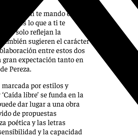
 “Robe, ahí te mando el
 que es lo que a ti te
s no solo reflejan la
también sugieren el carácter
olaboración entre estos dos
a gran expectación tanto en
de Pereza.
 marcada por estilos y
‘Caída libre’ se funda en la
puede dar lugar a una obra
vido de propuestas
a poética y las letras
sensibilidad y la capacidad