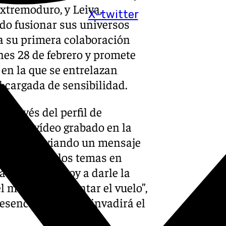
xtremoduro, y Leiva,
X-twitter
ido fusionar sus universos
ca su primera colaboración
rnes 28 de febrero y promete
 en la que se entrelazan
d cargada de sensibilidad.
 través del perfil de
tió un vídeo grabado en la
 a Leiva enviando un mensaje
e de uno de los temas en
a forma, que voy a darle la
l modo de remontar el vuelo”,
esencia lírica que invadirá el