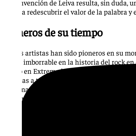
de reinvención de Leiva resulta, sin duda,
invita a redescubrir el valor de la palabra y
Pioneros de su tiempo
Ambos artistas han sido pioneros en su m
huella imborrable en la historia del rock en
legado en Extremoduro, siempre ha sabido 
intensas a través de versos que exploran ta
del alma. Por su parte, Leiva, tras liderar P
reinventarse, manteniendo siempre esa ese
caracteriza su obra. En ‘Caída libre’ se perc
fronteras de sus carreras individuales y d
renovada sobre temas universales como la l
transformación y el renacer.