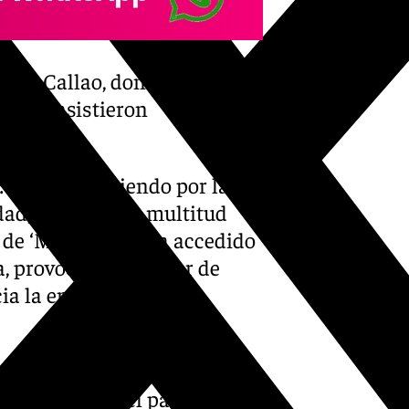
a del Callao, donde se
idores asistieron
 Rosalía corriendo por la
dad, mientras la multitud
te de ‘Motomami’ ha accedido
za, provocando un mar de
a la entrada del
tos después de su entrada, la
aseras del hotel para saludar