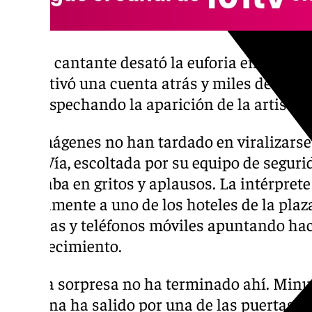
La cantante desató la euforia en la Plaz
activó una cuenta atrás y miles de segu
sospechando la aparición de la artista
Las imágenes no han tardado en viralizarse:
Gran Vía, escoltada por su equipo de seguri
estallaba en gritos y aplausos. La intérpre
rápidamente a uno de los hoteles de la pla
cámaras y teléfonos móviles apuntando haci
establecimiento.
Pero la sorpresa no ha terminado ahí. Minu
catalana ha salido por una de las puertas tr