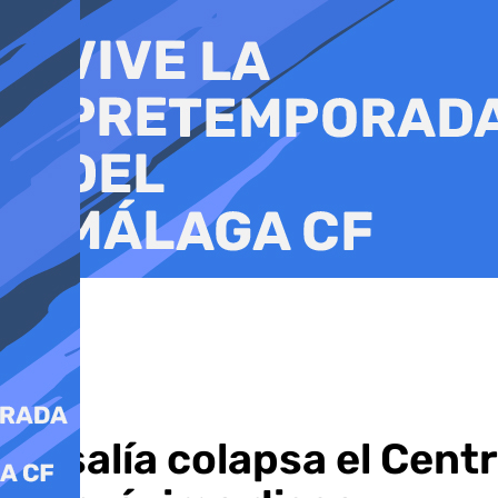
Ir
al
contenido
Rosalía colapsa el Cent