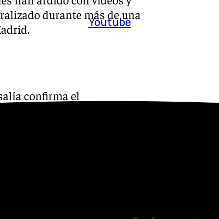
aralizado durante más de una
Youtube
adrid.
alía confirma el
e llega rodeado de máxima
hito en la carrera de una de
 del momento.
:
Instagram
,
Facebook
,
Tik
otros en el correo