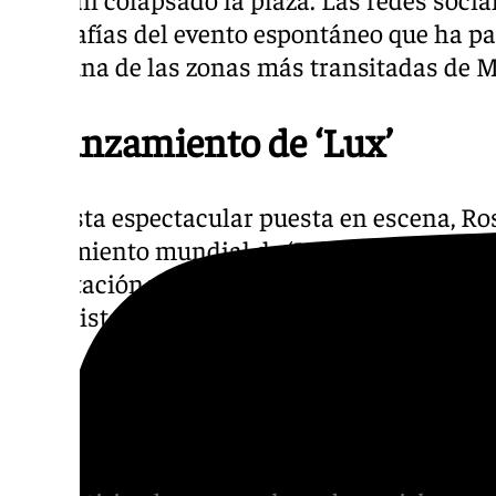
fotografías del evento espontáneo que ha p
hora una de las zonas más transitadas de M
El lanzamiento de ‘Lux’
Con esta espectacular puesta en escena, Ros
lanzamiento mundial de ‘Lux’, un disco qu
expectación y que promete marcar un nuevo 
las artistas españolas más internacionales
Más noticias de
101TV
en las redes sociales
Tok
o
X
. Puedes ponerte en contacto con nos
informativos@101tv.es