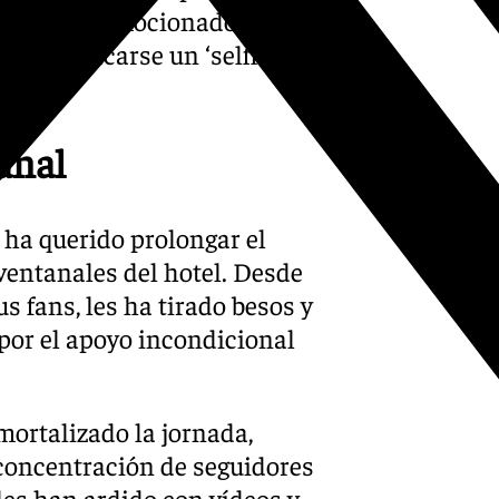
to que ha emocionado a los
l para sacarse un ‘selfie’ con
anal
a ha querido prolongar el
entanales del hotel. Desde
us fans, les ha tirado besos y
por el apoyo incondicional
ortalizado la jornada,
concentración de seguidores
les han ardido con vídeos y