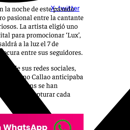
en la noche de este pasado
X-twitter
ro pasional entre la cantante
iosos. La artista eligió uno
ital para promocionar ‘Lux’,
ldrá a la luz el 7 de
locura entre sus seguidores.
avés de sus redes sociales,
a en pleno Callao anticipaba
entos de fans se han
viles para capturar cada