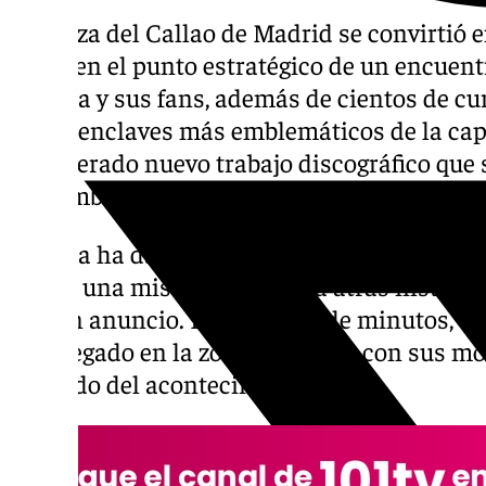
La Plaza del Callao de Madrid se convirtió 
lunes en el punto estratégico de un encuent
Rosalía y sus fans, además de cientos de cur
de los enclaves más emblemáticos de la cap
su esperado nuevo trabajo discográfico que sa
noviembre, generando escenas de auténtica 
Rosalía ha dado el pistoletazo de salida a tr
donde una misteriosa cuenta atrás instalad
el gran anuncio. En cuestión de minutos, ci
congregado en la zona, armados con sus mó
segundo del acontecimiento.