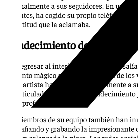
personalmente a sus seguidores. En un ges
presentes, ha cogido su propio teléfono móvi
la multitud que la aclamaba.
Agradecimiento desde el vent
Tras regresar al interior del edificio, Rosalí
momento mágico asomándose a dos de los v
allí, la artista ha saludado efusivamente a s
ha gesticulado palabras de agradecimiento 
que le profesan.
Los miembros de su equipo también han inm
fotografiando y grabando la impresionante 
que han colapsado la plaza. Las redes socia