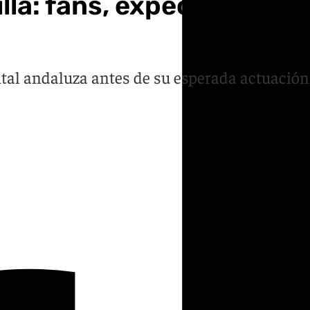
illa: fans, expectación y
apital andaluza antes de su esperada actuació