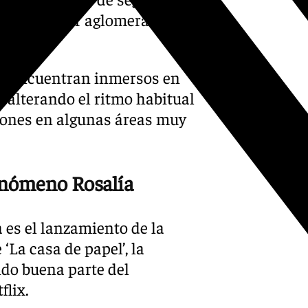
cceso y evitar aglomeraciones
se encuentran inmersos en
á alterando el ritmo habitual
cciones en algunas áreas muy
fenómeno Rosalía
 es el lanzamiento de la
‘La casa de papel’, la
do buena parte del
flix.