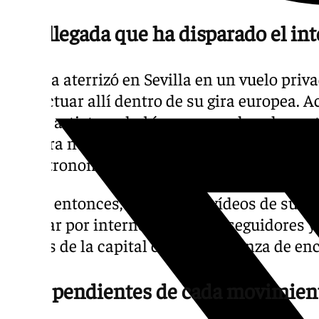
Una llegada que ha disparado el int
Rosalía aterrizó en Sevilla en un vuelo pri
tras actuar allí dentro de su gira europea
Pili, la artista ya había comenzado a despe
primera noche en la ciudad, cuando fue vist
la gastronomía sevillana.
Desde entonces, imágenes y vídeos de su es
circular por internet, mientras seguidores y
puntos de la capital con la esperanza de enc
Fans pendientes de cada movimien