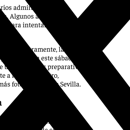
varios admiradores
na. Algunos aseguraban
te para intentar verla
almado ligeramente, la
 prevista para este sábado
se ultiman ya los preparativos
e a la Torre del Oro,
ás fotografiados de Sevilla.
a
ón en distintos enclaves de
do las medidas de seguridad y