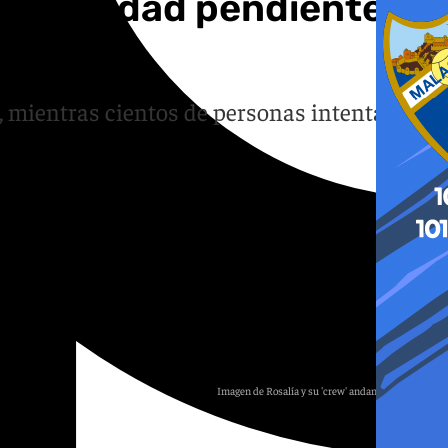
 una ciudad pendiente de
n, mientras cientos de personas intentan
Imagen de Rosalía y su 'crew' andando por Sevilla.
Agencias