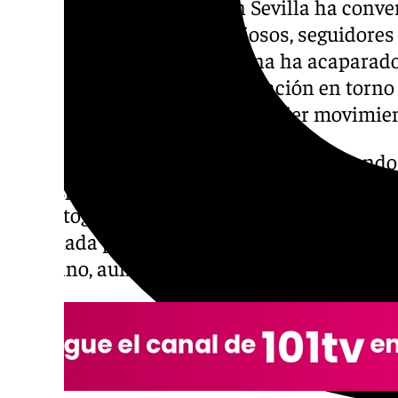
La presencia de Rosalía en Sevilla ha conve
auténtico hervidero de curiosos, seguidores 
el jueves, la cantante catalana ha acaparad
generado una enorme expectación en torno a
personas pendientes de cualquier movimient
Este viernes, la intérprete fue vista saliend
un grupo de fans llevaba horas esperando c
una fotografía o, al menos, verla de cerca. 
la jornada para almorzar en un conocido res
sevillano, aumentando todavía más el revuel