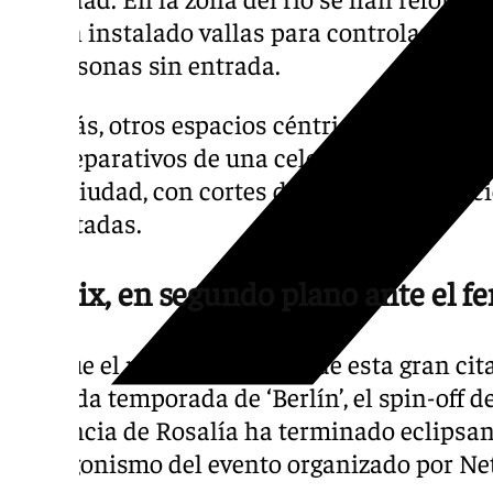
se han instalado vallas para controlar el a
de personas sin entrada.
Además, otros espacios céntricos también 
los preparativos de una celebración que est
de la ciudad, con cortes de tráfico y restri
transitadas.
Netflix, en segundo plano ante el 
Aunque el motivo principal de esta gran cita
segunda temporada de ‘Berlín’, el spin-off de 
presencia de Rosalía ha terminado eclipsan
protagonismo del evento organizado por Net