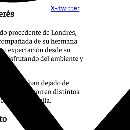
X-twitter
erés
vado procedente de Londres,
. Acompañada de su hermana
rtar expectación desde su
a disfrutando del ambiente y
tancia no han dejado de
 curiosos recorren distintos
ontrarse con ella.
to