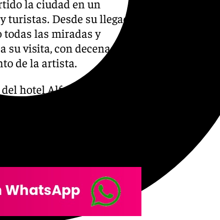
rtido la ciudad en un
y turistas. Desde su llegada
o todas las miradas y
 su visita, con decenas de
o de la artista.
o del hotel Alfonso XIII, donde
on la esperanza de conseguir
Más tarde, Rosalía aprovechó
taurante del centro histórico
o en redes sociales.