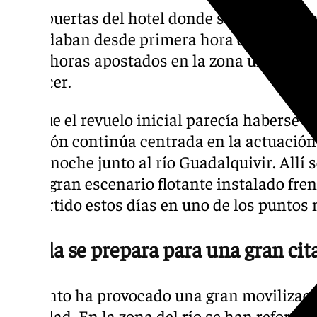
A las puertas del hotel donde se hospeda, 
aguardaban desde primera hora de la maña
llevar horas apostados en la zona únicamen
aparecer.
Aunque el revuelo inicial parecía haberse c
atención continúa centrada en la actuación
por la noche junto al río Guadalquivir. Allí 
de un gran escenario flotante instalado frent
convertido estos días en uno de los puntos m
Sevilla se prepara para una gran cit
El evento ha provocado una gran movilizaci
la ciudad. En la zona del río se han reforza