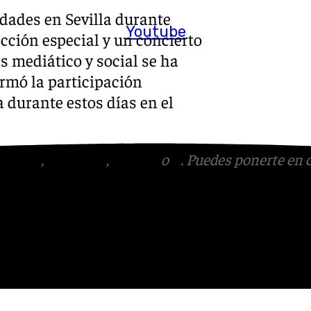
idades en Sevilla durante
Youtube
cción especial y un concierto
és mediático y social se ha
rmó la participación
a durante estos días en el
tagram
,
Facebook
,
Tik Tok
o
X
. Puedes ponerte en 