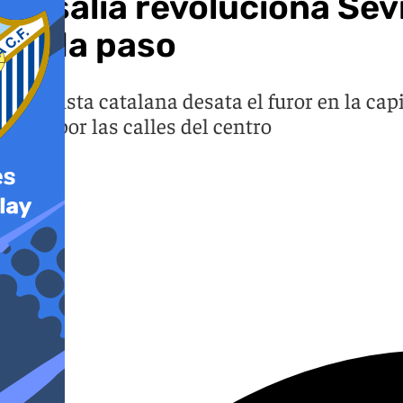
Rosalía revoluciona Sev
cada paso
La artista catalana desata el furor en la c
verla por las calles del centro