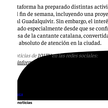
La plataforma ha preparado distintas activ
todo el fin de semana, incluyendo una proye
junto al Guadalquivir. Sin embargo, el inter
disparado especialmente desde que se confi
sorpresa de la cantante catalana, convertid
centro absoluto de atención en la ciudad.
Más noticias de
101TV
en las redes sociales:
Ins
correo
informativos@101tv.es
Tags:
Cine
Música
Últimas noticias