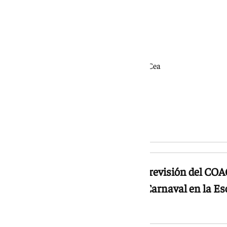
El nuevo Patronato
Presidenta: Virginia Pérez Fernández
Vicepresidente: Ignacio Juárez Pérez Cea
Tesorero: Juan Luis Monío Torres
Secretaria: Miriam Ruiz Delgado
Vocal: Francisco Martín Miranda
Vocal: Montserrat Segado Fernández
El nuevo equipo trabajará en la revisión del COAC
juvenil, el programa educativo Carnaval en la Esc
Casa del Carnaval