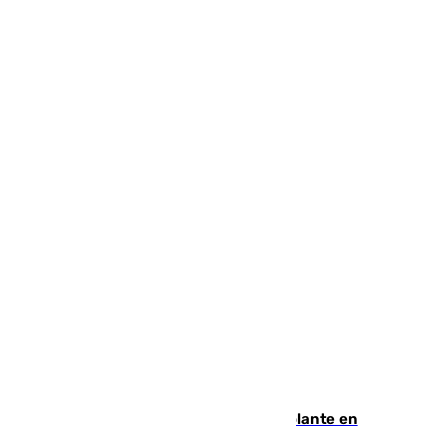
Muere un hombre de un infarto al volante en
Granada