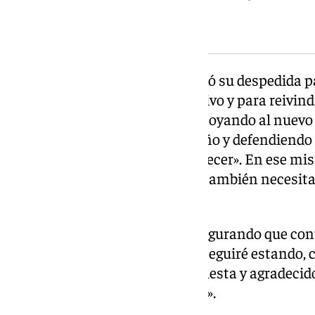
El presidente saliente aprovechó su despedida 
explícito al nuevo equipo directivo y para reivind
colectivo: «Os pido que sigáis apoyando al nuev
construir, informando con cariño y defendiendo
todavía tiene muchísimo por crecer». En ese mis
fiesta «necesita crítica, sí, pero también necesi
crean en él».
Bermúdez cerró su mensaje asegurando que cont
un plano no institucional: «Yo seguiré estando, 
me toque, apoyando a nuestra fiesta y agradecido 
siempre habéis tenido conmigo».