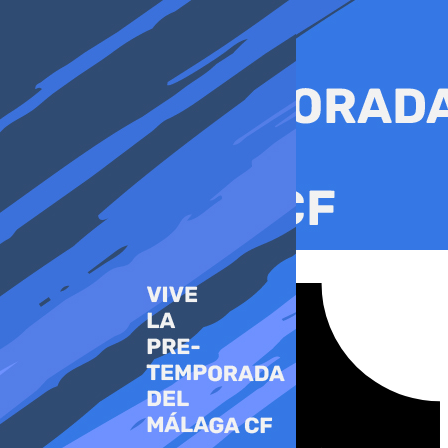
Ir
al
contenido
Tiktok