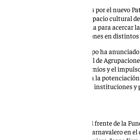
Entre las prioridades declaradas por el nuevo Pa
de la Casa del Carnaval como espacio cultural de 
programa Carnaval en la Escuela para acercar la 
la creación de ciclos de actuaciones en distintos
En el plano competitivo, el equipo ha anunciado
puntuación del Concurso Oficial de Agrupacione
análisis de la cuantía de los premios y el impulso
juvenil. También se trabajará en la potenciació
el refuerzo de las relaciones con instituciones y
La despedida de Bermúdez
Luis Bermúdez cerró su etapa al frente de la Fu
despedida dirigido al colectivo carnavalero en e