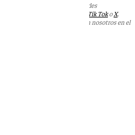
Más noticias de
101TV
en las redes
sociales:
Instagram
,
Facebook
,
Tik Tok
o
X
.
Puedes ponerte en contacto con nosotros en el
correo
informativos@101tv.es
Tags:
Carnaval de Málaga
Últimas noticias