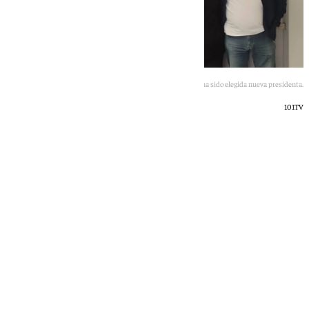
Virginia Pérez Fernández ha sido elegida nueva presidenta.
101TV
101 TV
lunes, 11 mayo 2026, 08:31
Compartir: