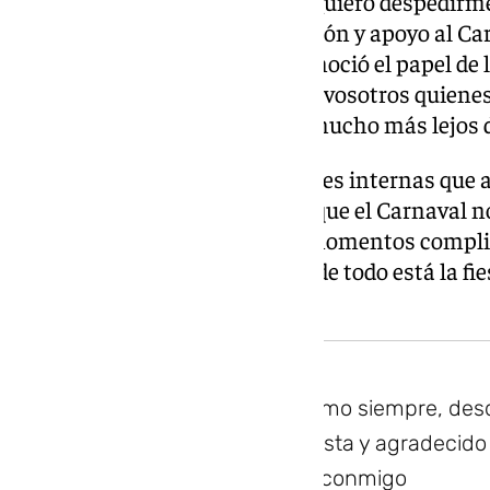
con una llamada a la unidad. «Quiero despedirm
por estos años de trabajo, difusión y apoyo al Ca
presidente saliente, quien reconoció el papel de
de la fiesta: «Muchas veces sois vosotros quiene
historia o un momento llegue mucho más lejos 
Bermúdez no eludió las tensiones internas que
organización del Carnaval. «Sé que el Carnaval no
debates, sus diferencias y sus momentos complic
continuación que «por encima de todo está la fies
nuestra cultura».
Yo seguiré estando, como siempre, des
apoyando a nuestra fiesta y agradecido p
siempre habéis tenido conmigo