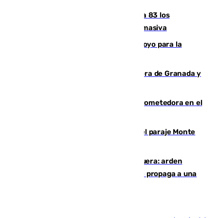
La crisis migratoria de Ceuta eleva a 83 los
fallecidos en sus aguas tras la entrada masiva
Venezuela agradece a España su apoyo para la
reconstrucción tras los terremotos
Arde un coche en el Puerto de la Mora de Granada y
provoca un incendio forestal
El año 2007, una generación muy prometedora en el
mundo del fútbol
Extinguido un incendio forestal en el paraje Monte
de la Tortuga de Málaga
Incendio en un vertedero de Antequera: arden
chatarra, muebles y palets y el fuego se propaga a una
zona de monte