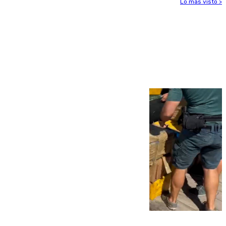
Lo más visto >
Más noticias
Ver más >