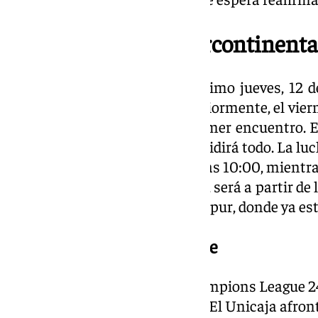
Así será la Copa Intercontinenta
Los cajistas debutarán el próximo jueves, 12 d
ante el Petro de Luanda. Posteriormente, el viern
en el mismo horario que el primer encuentro. 
mientras que el domingo se decidirá todo. La luch
7:00 horas; el 3º y 4º puesto, a las 10:00, mientr
estar
el equipo de Ibon Navarro
, será a partir de
el pabellón Sports Hub de Singapur, donde ya est
La BCL, desde el 1 de octubre
Por otro lado, la Basketball Champions League 
partir del próximo 1 de octubre. El Unicaja afro