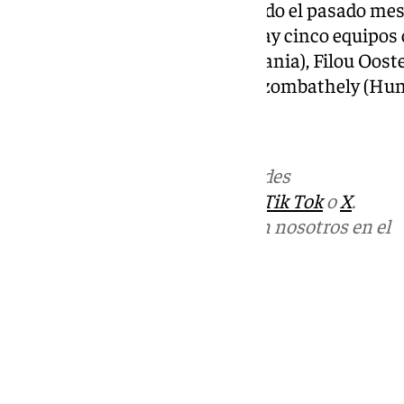
como campeón, título conseguido el pasado mes d
rivales del equipo malagueño hay cinco equipos
domésticas, Rytas Vilnius (Lituania), Filou Ooste
(Bosnia y Herzegovina), Falco Szombathely (Hung
Más noticias de
101TV
en las redes
sociales:
Instagram
,
Facebook
,
Tik Tok
o
X
.
Puedes ponerte en contacto con nosotros en el
correo
informativos@101tv.es
Tags:
Últimas noticias