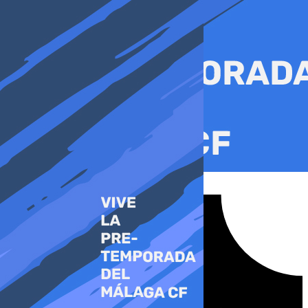
Ir
al
contenido
Tiktok