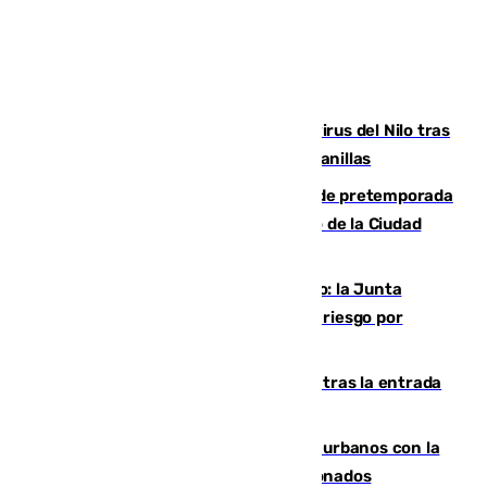
Málaga refuerza la vigilancia por el virus del Nilo tras
detectar un mosquito positivo en Campanillas
Málaga-Ceuta: cuarto compromiso de pretemporada
de los blanquiazules en busca del Trofeo de la Ciudad
Autónoma
Málaga, en alerta por el virus del Nilo: la Junta
decreta Campanillas como zona de alto riesgo por
varios casos recientes
El Gobierno registra 1.342 menores tras la entrada
masiva del pasado 30 de julio
Cádiz despide seis «puntos negros» urbanos con la
orden de retirada para quioscos abandonados