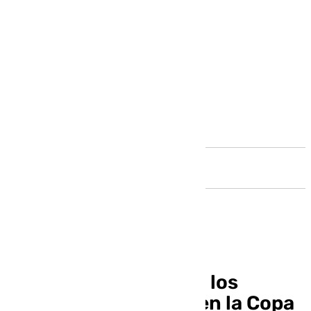
Andalucía
101 Televisión emitirá los
partidos del Unicaja en la Copa