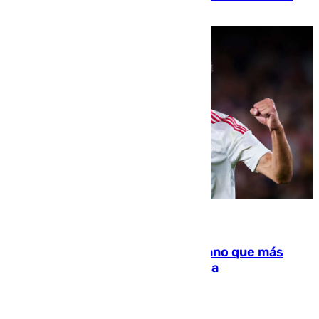
residir los familiares fuera de España
07.08.2026
Juanlu Sánchez, el sexto canterano que más
dinero deja en las arcas del Sevilla