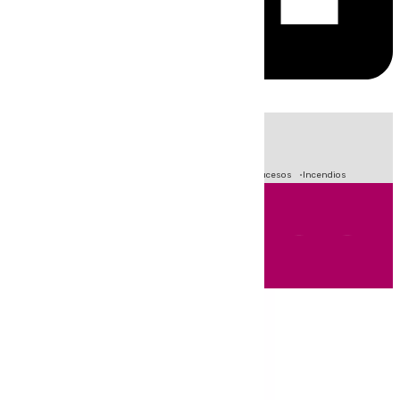
HOY
|
Fútbol
Primera División
Crisis Migratoria en Ceuta
Sucesos
Incendios
Andalucía