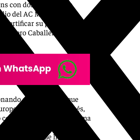
ons con dos jornadas de
adio del AC Milán con la
certificar su pase, y así fue.
seu, pero Caballero se
ionando grandes hitos que
uropea. Doce años después,
o coincidieron en el programa
ablar de aquel choque y,
 de jugadores que hoy son