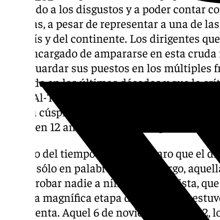
Abonado a los disgustos y a poder contar c
alegrías, a pesar de representar a una de l
del país y del continente. Los dirigentes qu
han encargado de ampararse en esta cruda r
salvaguardar sus puestos en los múltiples f
repetido en las últimas décadas y que la crí
2010, Al-Thani llegó con un discurso distin
tocó la cúspide en la Champions. Hoy, 6 de 
cumplen 12 años de aquella mágica noche e
El paso del tiempo ha dejado claro que el di
quedó sólo en palabras. Sin embargo, aquell
podrá robar nadie a ningún malaguista, qu
aquella magnífica etapa donde el club estuvo
representa. Aquel 6 de noviembre de 2012, l