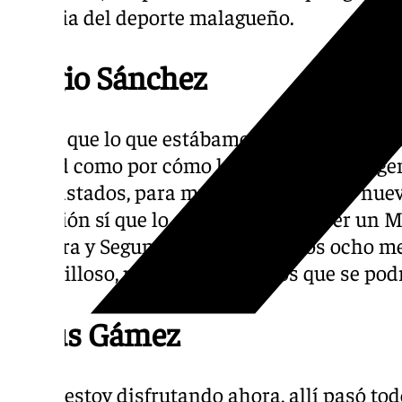
historia del deporte malagueño.
Sergio Sánchez
«Veías que lo que estábamos consiguiendo er
ciudad como por cómo lo interpretaba la ge
contrastados, para muchos no era algo nuevo
la afición sí que lo era. Pasamos de ser un 
Primera y Segunda a estar entre los ocho me
maravilloso, pocos pensaríamos que se podr
Jesús Gámez
«Yo lo estoy disfrutando ahora, allí pasó to