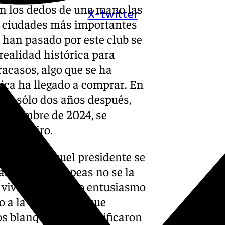
on los dedos de una mano las
X-twitter
as ciudades más importantes
e han pasado por este club se
ealidad histórica para
racasos, algo que se ha
tica ha llegado a comprar. En
to y sólo dos años después,
noviembre de 2024, se
n San Siro.
scurso de aquel presidente se
as gestas europeas no se la
e vivió con mucho entusiasmo
 a la altura de lo que
os blanquiazules certificaron