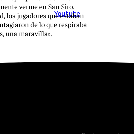
lmente verme en San Siro.
Youtube
, los jugadores que estaban
ntagiaron de lo que respiraba
s, una maravilla».
l equipo nuevo y creo que
trincantes y de los de
en. Lo importante era llegar
mund, que también es especial
oso de haber llegado hasta