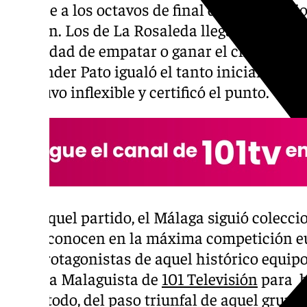
su pase a los octavos de final de la Champi
margen. Los de La Rosaleda llegaban al est
necesidad de empatar o ganar el choque para 
Alexander Pato igualó el tanto inicial de Eli
mantuvo inflexible y certificó el punto.
Tras aquel partido, el Málaga siguió colecc
todos conocen en la máxima competición e
tres protagonistas de aquel histórico equip
de Área Malaguista de
101 Televisión
para h
sobre todo, del paso triunfal de aquel grupo