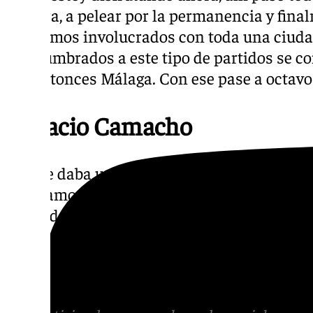
cantera, a pelear por la permanencia y fina
Nos vimos involucrados con toda una ciudad
acostumbrados a este tipo de partidos se co
por entonces Málaga. Con ese pase a octavo
Ignacio Camacho
«Nadie daba un duro por nosotros, éramos e
superamos todas las expectativas de los con
alrededor. Siempre es bonito que te recuerd
allí, poder vivir también el partido de Dort
para todos los malaguistas. Yo estoy orgull
allí con el Málaga y con toda su gente».