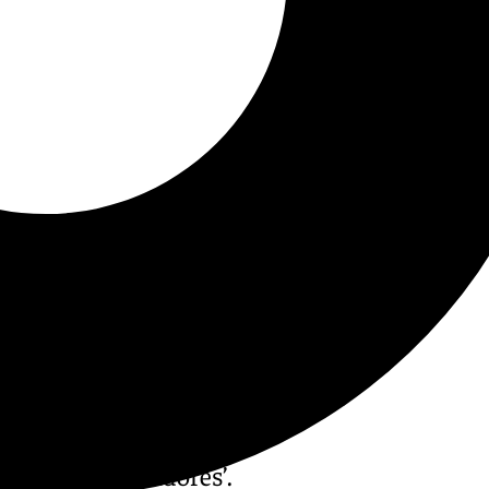
llamados ‘sufridores’.