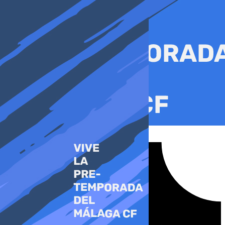
Ir
al
contenido
Tiktok