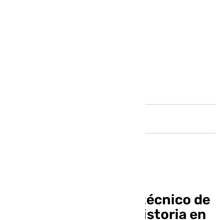
Andalucía
Alberto González, el técnico de
Tolox que ha hecho historia en