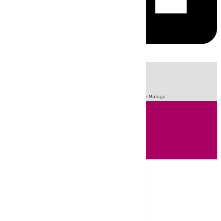
HOY
|
Fútbol
Sucesos
Primera División
Incendios
Feria de Málaga
Andalucía