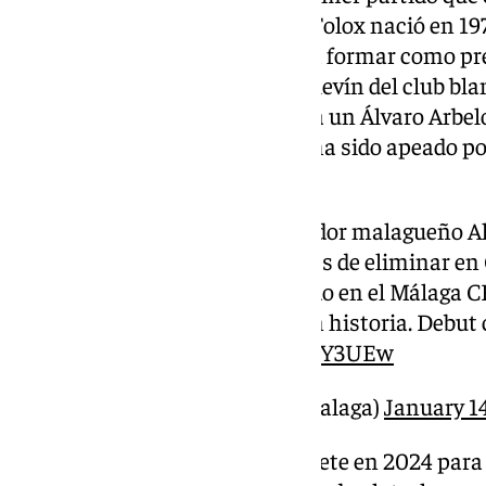
conjunto blanco. El técnico de Tolox nació en 19
CF, el club en el que se empezó a formar como pr
en el 2001 y hacerse cargo del alevín del club b
seguramente no se le olvide ya a un Álvaro Arbelo
exigente banquillo madridista ha sido apeado p
con la puntilla en el minuto 94.
Así motivaba el entrenador malagueño Al
jugadores del Albacete antes de eliminar en 
técnico de Tolox, con pasado en el Málaga CF
en el vestuario que hicieran historia. Debut
de…
pic.twitter.com/UBzFpY3UEw
— 101TV Málaga (@101tvMalaga)
January 1
González, que fichó por el Albacete en 2024 para