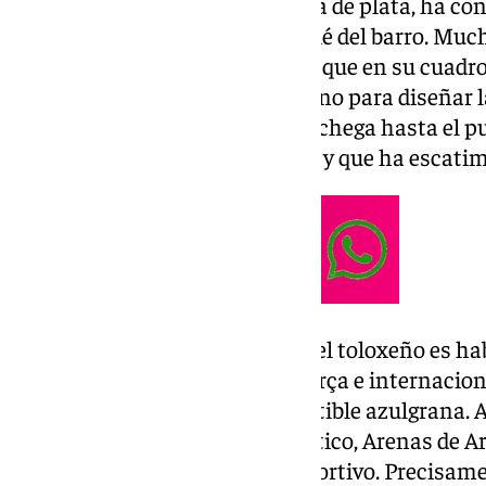
técnicos de moda de la categoría de plata, ha con
formación y el llamado balompié del barro. Much
semiprofesional a este andaluz que en su cuadro
inestimable ayuda de su hermano para diseñar la
dando crédito en la ciudad manchega hasta el p
Real Madrid repleto de estrellas y que ha escati
Otro de los hitos en la carrera del toloxeño es h
Fermín, el actual jugador del Barça e internacion
escuadra jienense a ser indiscutible azulgrana. 
de clubes como el Granada Atlético, Arenas de Arm
Jaén, San Fernando y Betis Deportivo. Precisament