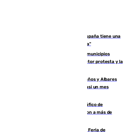
Javier Fernández: "El Gobierno de España tiene una
preocupación y una prioridad con Sevilla"
Las ferias de verano de numerosos municipios
andaluces se quedan sin cohetes: el sector protesta y la
Junta mantiene el protocolo
Los ministros Marlaska, Robles, Bolaños y Albares
comparecerán por las crisis de Ceuta casi un mes
después
Cae una de las mayores redes de tráfico de
personas y droga en España: introdujeron a más de
2.000 migrantes de forma ilegal
¿Hasta qué hora abre el Metro en la Feria de