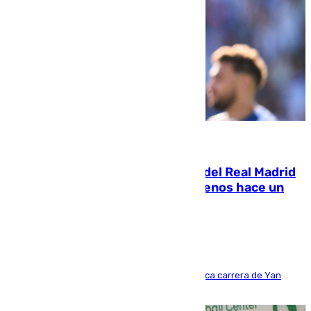
07.08.2026
El fichaje más caro de la historia del Real Madrid
costaba 105 millones de euros menos hace un
año y jugaba en Leganés
Del filial pepinero a récord absoluto: la meteórica carrera de Yan
Diomande en solo doce meses