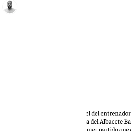
Pedro Jiménez
jueves, 15 enero 2026, 00:04
Compartir:
Alberto González Fernández es el del entrenador
grandes machadas en la historia del Albacete Bal
Madrid en Copa del Rey en el primer partido que e