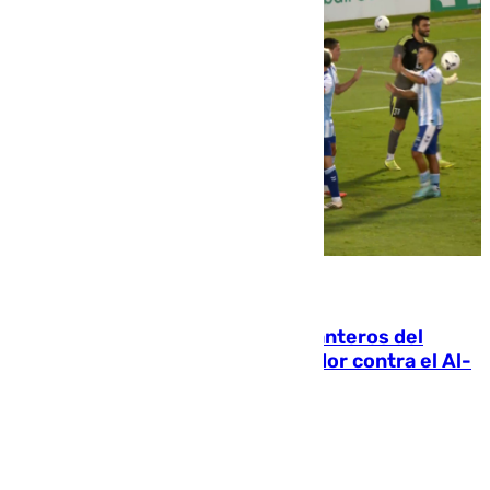
06.08.2026
Ya se han estrenado los tres delanteros del
Málaga: Eneko Jauregui, bigoleador contra el Al-
Arabi SC