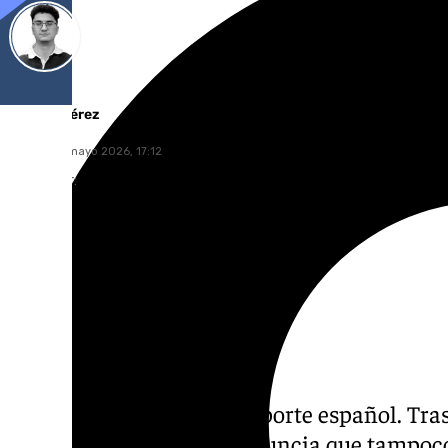
Ignacio Pérez
martes, 19 mayo 2026, 17:12
Compartir:
Malas noticias para el deporte español. Tra
Garros, Carlos Alcaraz anuncia que tampoco