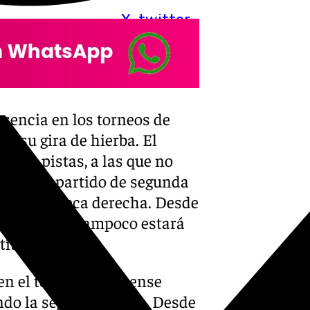
X-twitter
usencia en los torneos de
r su gira de hierba. El
 las pistas, a las que no
do en su partido de segunda
 en la muñeca derecha. Desde
rid, Roma y tampoco estará
ítulo.
en el torneo londinense
ando la segunda ronda. Desde