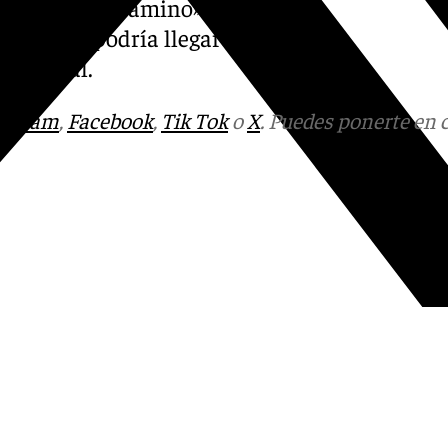
a «por buen camino» y que se
 circuito podría llegar a
 Montreal.
tagram
,
Facebook
,
Tik Tok
o
X
. Puedes ponerte en 