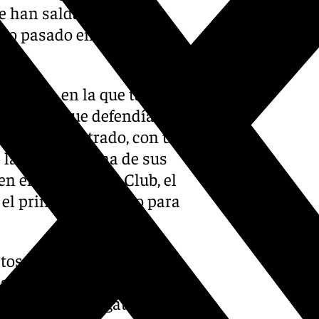
se han saldado con una
 año pasado en el que cayó
e hierba, en la que también
’s, en el que defendía título.
on ha demostrado, con un
e la hierba es una de sus
en el All England Club, el
l principal favorito para
stos dos torneos supondrá
s en el ranking ATP, que se
 la noticia negativa, el