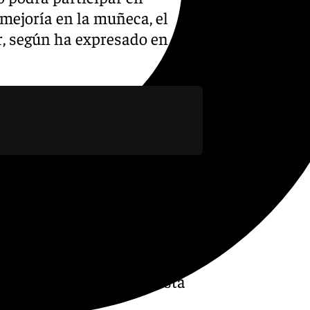
 mejoría en la muñeca, el
r, según ha expresado en sus
siento mucho mejor, pero
der jugar y por eso tengo
’s y Wimbledon. Son dos
s echaré mucho de menos.
sible», comunicó el tenista