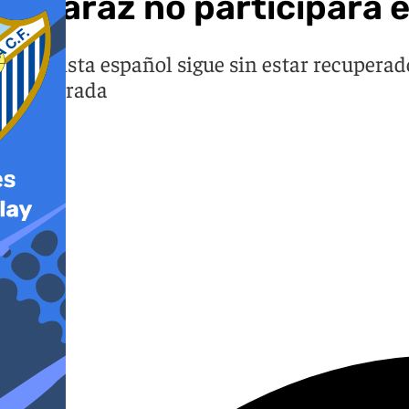
Alcaraz no participará e
El tenista español sigue sin estar recupera
temporada