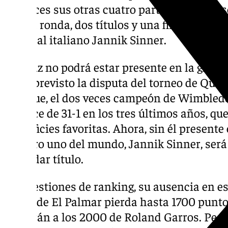
entonces sus otras cuatro participaciones 
cuarta ronda, dos títulos y una final, la del
frente al italiano Jannik Sinner.
Alcaraz no podrá estar presente en la gira d
tenía previsto la disputa del torneo de Queen
Y es que, el dos veces campeón de Wimbled
balance de 31-1 en los tres últimos años, qu
superficies favoritas. Ahora, sin él presente 
número uno del mundo, Jannik Sinner, será e
revalidar título.
En cuestiones de ranking, su ausencia en e
que el de El Palmar pierda hasta 1700 punto
sumarán a los 2000 de Roland Garros. Pese a