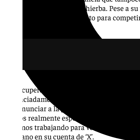
Wimbledon y en la gira de hierba. Pese a su
murciano sigue sin estar apto para competi
redes sociales.
«Mi recuperación va por buen camino y me 
desgraciadamente aún no estoy listo para po
que renunciar a la gira de hierba en Queen
torneos realmente especiales para mí y lo
Seguimos trabajando para volver lo antes po
murciano en su cuenta de ‘X’.