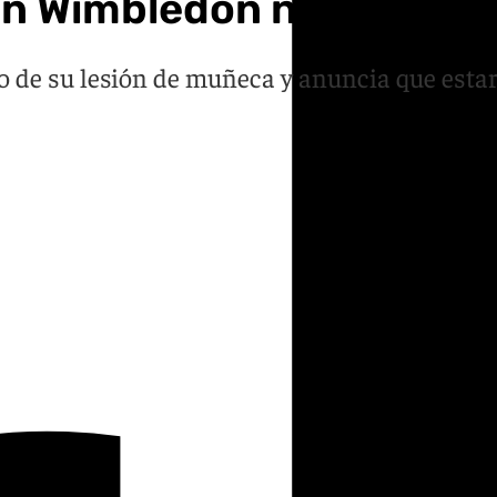
n Wimbledon ni en la gira
do de su lesión de muñeca y anuncia que esta