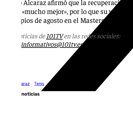
propio Alcaraz afirmó que la recuperación v
siente «mucho mejor», por lo que su vuelta al
principios de agosto en el Masters 1000 de
Más noticias de
101TV
en las redes sociales:
Ins
correo
informativos@101tv.es
Tags:
Carlos Alcaraz
Tenis
Últimas noticias