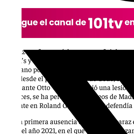
Alcaraz confirma así de manera oficial su a
Queen’s y Wimbledon, de los que iba a consta
murciano pospone de esta manera su vuelta a
salta desde el pasado Conde de Godó, cuan
ronda ante Otto Virtanen sufrió una lesión
entonces, se ha perdido los torneos de Mad
presente en Roland Garros, donde defendía t
Será la primera ausencia de Carlos Alcaraz 
desde el año 2021, en el que debutó alcanz