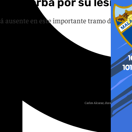
 de hierba por su lesión
rá ausente en este importante tramo de la
Carlos Alcaraz, durante un torneo.
ATP