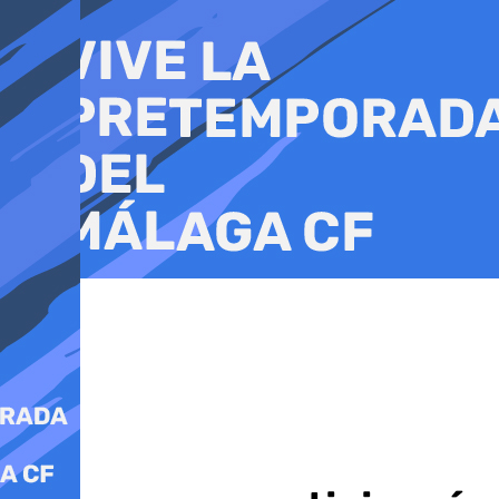
Ir
al
contenido
Tenis