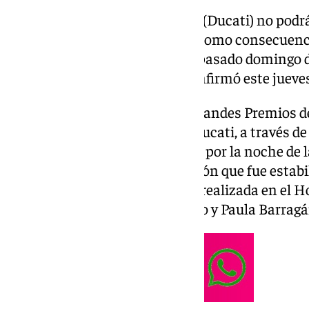
El piloto español Álex Márquez (Ducati) no podr
de Italia y Hungría de MotoGP como consecuencia
grave accidente que padeció el pasado domingo d
Premio de Catalunya, según confirmó este jueves
«Álex Márquez se perderá los Grandes Premios de
escudería italiana, satélite de Ducati, a través de
catalán fue operado el domingo por la noche de l
sufrida en el accidente, una lesión que fue estab
una placa en una intervención realizada en el H
por Anna Carreras, David Benito y Paula Barragá