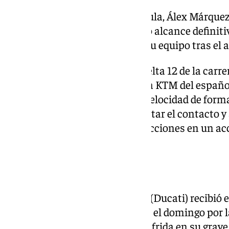
Además de la fractura de clavícula, Álex Márque
marginal en la vértebra C7, cuyo alcance definiti
próximos días, según informó su equipo tras el a
El percance se produjo en la vuelta 12 de la carre
Barcelona-Catalunya, cuando la KTM del español
problema electrónico y perdió velocidad de form
rodaba justo detrás, no pudo evitar el contacto
violentamente contra las protecciones en un ac
bandera roja.
En casa desde el lunes
El piloto español Álex Márquez (Ducati) recibió e
operación a la que fue sometido el domingo por l
fractura de clavícula derecha sufrida en su grave