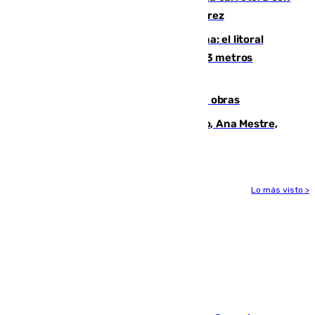
su turismo en la A-480 a la altura de Jerez
Julio supera a junio en basura marina: el litoral
occidental malagueño recoge más de 33 metros
cúbicos de residuos
El Cádiz se afila ante un Granada en obras
La nueva presidenta del Parlamento, Ana Mestre,
hace parada institucional en Cádiz
Lo más visto >
Más noticias
Ver más >