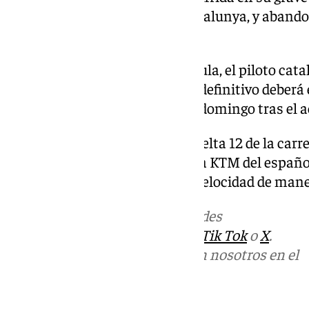
MotoGP del Gran Premio de Catalunya, y abando
lunes por la tarde.
Además de la fractura de clavícula, el piloto cat
en la vértebra C7, cuyo alcance definitivo deber
días, según explicó el equipo el domingo tras el 
El accidente se produjo en la vuelta 12 de la carr
Barcelona-Catalunya, cuando la KTM del español
problema electrónico y perdió velocidad de mane
Más noticias de
101TV
en las redes
sociales:
Instagram
,
Facebook
,
Tik Tok
o
X
.
Puedes ponerte en contacto con nosotros en el
correo
informativos@101tv.es