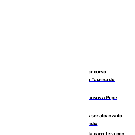
La adrenalina y las acrobacias del Concurso
Nacional de Recortadores abren la Feria Taurina de
Málaga
Granada despide con lágrimas y aplausos a Pepe
Habichuela
Un futbolista de 24 años muere tras ser alcanzado
por un rayo durante un partido en Tailandia
Muere un conductor tras salirse de la carretera con