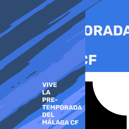
Ir
al
contenido
Tiktok