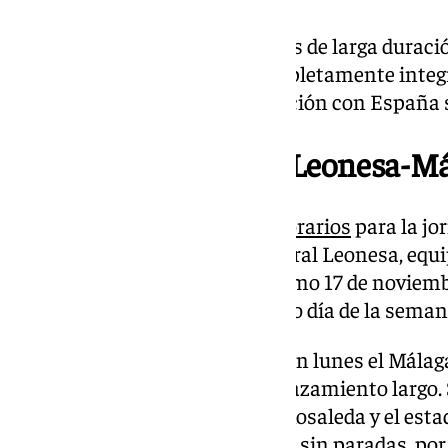
Tampoco estarán los lesionados de larga durac
Pastor. Por otra parte está completamente inte
está de vuelta tras su participación con España 
Horario del Cultural Leonesa-M
LaLiga ha dado a conocer los
horarios
para la jo
Málaga se enfrentará a la Cultural Leonesa, equi
categoría de plata. Será el próximo 17 de noviemb
coincidiendo con un lunes como día de la seman
Será la primera vez que juegue en lunes el Málag
visitante y además en un desplazamiento largo. 
kilómetros entre el estadio La Rosaleda y el est
un viaje en coche de ocho horas sin paradas, po