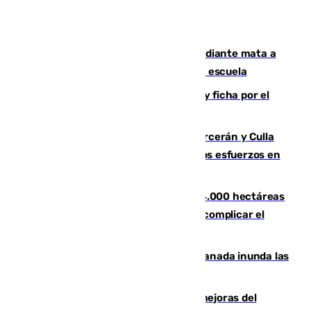
Desastre en Tailandia: un joven estudiante mata a
tiros a sus abuelo y a profesores en una escuela
Luca Zidane rompe con el Granada y ficha por el
Leganés
Incendios de Castellón: Sierra Engarcerán y Culla
evolucionan positivamente y centran los esfuerzos en
Tírig
El incendio de Niebla ya supera las 4.000 hectáreas
afectadas y "se espera que se vuelva a complicar el
fuego"
Una tormenta en la provincia de Granada inunda las
calles de Puebla de Don Fadrique
La inversión del Ayuntamiento en mejoras del