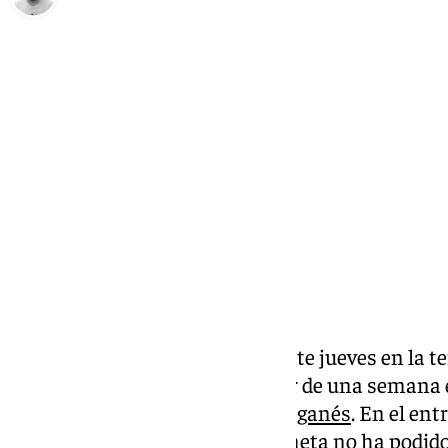
Pedro Jiménez
jueves, 16 octubre 2025, 13:21
Compartir:
El Málaga CF se ha ejercitado este jueves en la 
hecho en el Anexo en el ecuador de una semana en
española para
enfrentarse al Leganés
. En el en
ha puesto Alfonso Herrero. El meta no ha podido