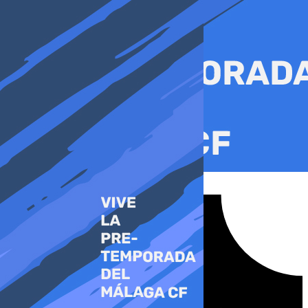
Ir
al
contenido
Tiktok