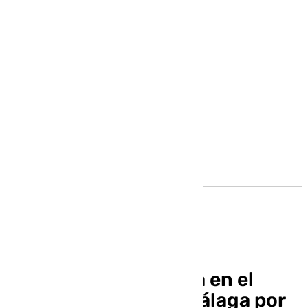
Andalucía
Alfonso Herrero, baja en el
entrenamiento del Málaga por