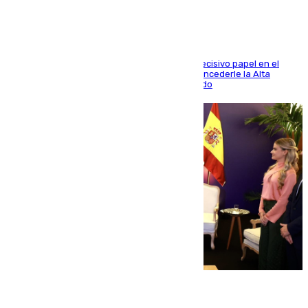
El futbolista de Foios asume el cargo tras su decisivo papel en el
Mundial y el Consell anuncia que propondrá concederle la Alta
Distinción de la Generalitat junto a Álex Grimaldo
07.08.2026