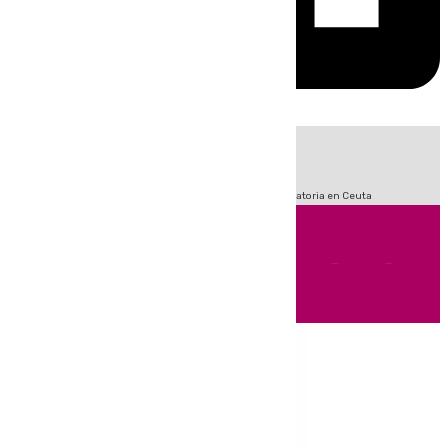
HOY
|
Fútbol
LaLiga
Sucesos
Primera División
Crisis Migratoria en Ceuta
Andalucía