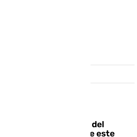
Andalucía
Análisis de la derrota del
Unicaja en Zona Verde este