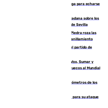
encima de los leones del Puerto de Málaga para echarse
una foto
PSOE y Vox critican la consulta ciudadana sobre los
toldos que ha lanzado el Ayuntamiento de Sevilla
La laguna malagueña de Fuente de Piedra roza las
30.000 parejas de flamencos antes del anillamiento
Sigue en directo la retransmisión del partido de
pretemporada Málaga-Al-Arabi
La crisis migratoria de Ceuta une a Vox, Sumar y
Podemos contra la candidatura de Marruecos al Mundial
2030
Diputación limpia de residuos 170 kilómetros de los
principales caminos del Rocío en Sevilla
El Real Madrid ficha a Yan Diomande para su ataque
por 125 millones