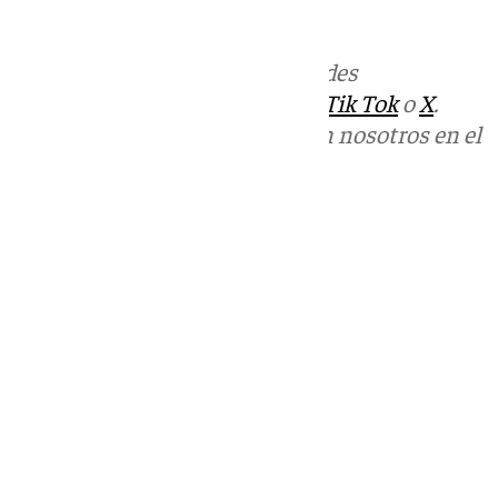
Más noticias de
101TV
en las redes
sociales:
Instagram
,
Facebook
,
Tik Tok
o
X
.
Puedes ponerte en contacto con nosotros en el
correo
informativos@101tv.es
Tags:
Últimas noticias