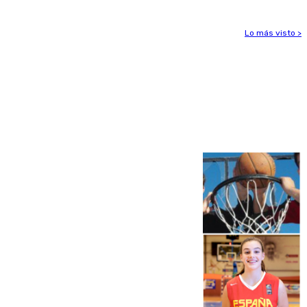
Lo más visto >
Más noticias
Ver más >