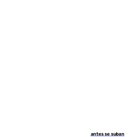
Un cartel intenta evitar que los visitantes se suban