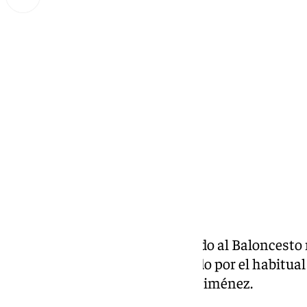
Miguel Alfonso
martes, 5 noviembre 2024, 19:54
Compartir:
Zona Verde, el programa dedicado al Baloncesto
Emilio J. Guerrero y acompañado por el habitual
Lavodra, Jorge Cabrera y Pedro Jiménez.