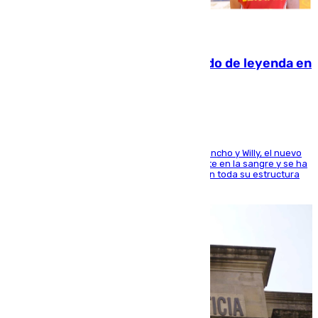
06.08.2026
La familia Hernangómez: un legado de leyenda en
el mundo del baloncesto
Desde los padres hasta la hermana junto a Francho y Willy, el nuevo
jugador del Unicaja lleva este magnífico deporte en la sangre y se ha
ido inculcando de generación en generación en toda su estructura
familiar