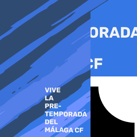
Ir
al
contenido
Tiktok