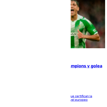
06.08.2026
El Betis supera el examen de Champions y golea
al Arsenal en Dublín (1-3)
Riquelme, Deossa y Fornals firman los tantos que certifican la
superioridad bética ante un rival de máximo nivel europeo