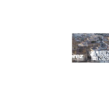
Portada
Andalucía
Sevilla
Málaga
Granada