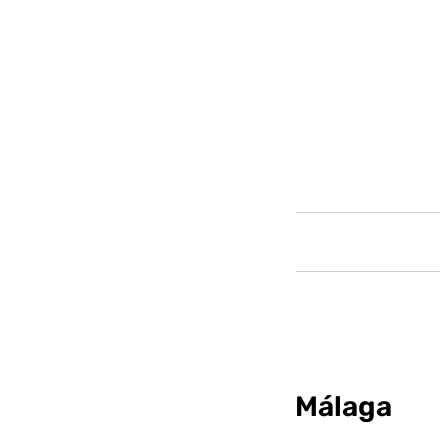
Andalucía
Así fue la derrota del Málaga
ante el Cádiz (0-2)