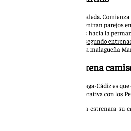
Arranca el encuentro en La Rosaleda. Comienza 
equipos andaluces que se encuentran parejos en l
puntos para seguir dando pasos hacia la perma
a Pellice,r por convertirse en el
segundo entrenad
historia del club
y a la deportista malagueña Mar
16.00 | El Málaga estrena camis
Una de las novedades en el Málaga-Cádiz es que 
con la camiseta retro conmemorativa con los Pe
https://www.101tv.es/el-malaga-estrenara-su
el-cadiz/