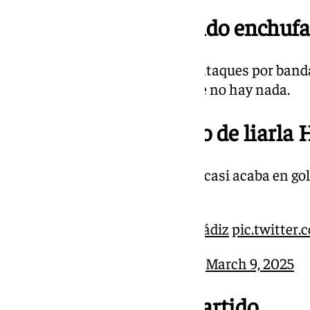
16.25; Min. 9 | Ha salido enchuf
Está más activo el Málaga con ataques por band
reclamado dos penaltia, aunque no hay nada.
16.16; Min. 1 | A punto de liarla 
El portero malaguista recortó y casi acaba en gol 
delantero cadista se resbaló.
Ramón, va por ti
#MálagaCádiz
pic.twitter
— Málaga CF (@MalagaCF)
March 9, 2025
16.15 | Comienza el partido