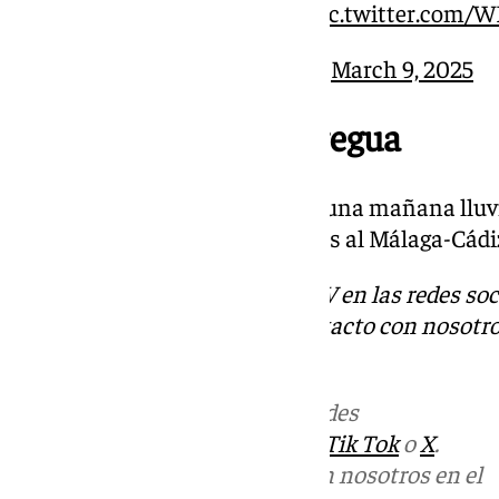
SE VIENE
#MálagaCádiz
pic.twitter.com
— Málaga CF (@MalagaCF)
March 9, 2025
14.00 | La lluvia da tregua
Sale el sol en La Rosaleda. Tras una mañana lluvi
Martiricos un par de horas antes al Málaga-Cádi
Descubre más noticias de 101TV en las redes soc
Tok
o
X
. Puedes ponerte en contacto con nosotro
informativos@101tv.es
Más noticias de
101TV
en las redes
sociales:
Instagram
,
Facebook
,
Tik Tok
o
X
.
Puedes ponerte en contacto con nosotros en el