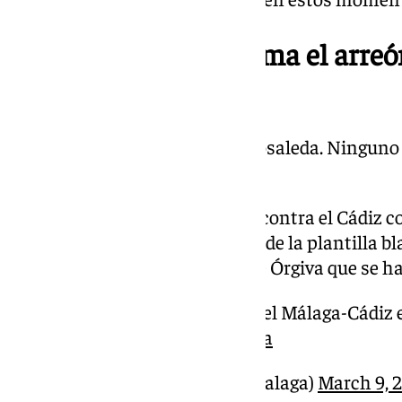
16.33; Min. 17 | Se calma el arre
(0-0)
Se instaura la igualdad en La Rosaleda. Ninguno
ocasiones de peligro
El Málaga juega ya el derbi contra el Cádiz co
Ramón la victoria. Conjura de la plantilla b
para Ramón Enríquez, el de Órgiva que se ha 
Sigue el minuto a minuto del Málaga-Cádiz
pic.twitter.com/0LtfgvobOa
— 101TV Málaga (@101tvMalaga)
March 9, 