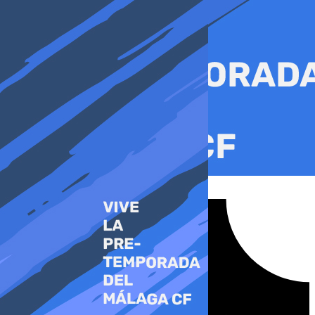
Ir
al
contenido
Tiktok