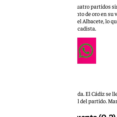
El conjunto malaguista suma cuatro partidos sin
racha positiva tras sacar un punto de oro en su vi
parte, llega tras perder 3-0 ante el Albacete, lo q
Garitano al frente del banquillo cadista.
18.11; Min. 95 | Final
Termina el partido en La Rosaleda. El Cádiz se ll
Málaga con dos zarpazos al final del partido. M