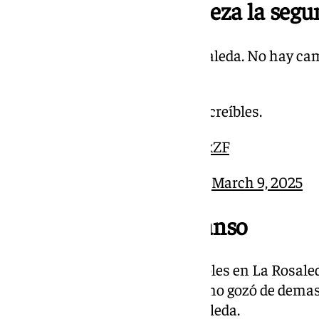
17.20; Min. 46 | Empieza la segu
Se reanuda el partido de La Rosaleda. No hay ca
equipos
Con lluvia o sin ella, sois increíbles.
, ́
pic.twitter.com/HCeoiV3xZF
— Málaga CF (@MalagaCF)
March 9, 2025
17.05; Min. 45 | Descanso
Termina la primera parte sin goles en La Rosale
clara de una primera parte qeu no gozó de demas
20.857 espectadores en La Rosaleda.