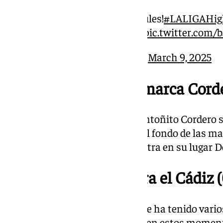
¡Lo intentan los blanquiazules!
#LALIGAHigh
https://t.co/iW5qEucrwH
pic.twitter.com
— Málaga CF (@MalagaCF)
March 9, 2025
16.49; Min. 32 | Casi marca Cord
A punto de marcar el Málaga. Antoñito Cordero se
pero no pudo mandar el balón al fondo de las mal
marcha lesionado Ocampo y entra en su lugar De
16.45; Min. 29 | Mejora el Cádiz 
Algo mejor el cuadro cadista, que ha tenido vari
Málaga se ve un poco sometido en estos momen