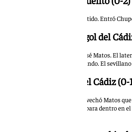
18.06; Min. 90 | Descuento (0-2)
Se añaden cinco minutos al partido. Entró Chupe
18.01; Min. 85 | Otro gol del Cádi
Marca tres minutos después José Matos. El later
pica ante Herrero y hace el segundo. El sevillano 
17.58; Min. 82 | Gol del Cádiz (0-
Falló en el despeje Puga, lo aprovechó Matos que 
Melendo. El extremo la mandó para dentro en el p
cadistas.