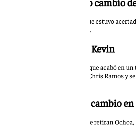
17.52; Min. 75 | Cuarto cambio d
Entra Sangalli por un Juanpe que estuvo acertado
debido a las bajas en la medular.
17.39; Min. 63 | Fuera Kevin
Buen acercamiento del Málaga que acabó en un t
que se marchó desviado. Entra Chris Ramos y se 
Cádiz.
17.37; Min. 61 | Triple cambio en
Entran Dioni, Lobete y Kevin y se retiran Ochoa,