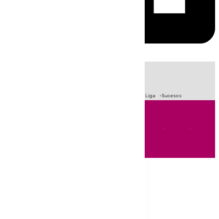
HOY
|
Fútbol
Primera División
Crisis Migratoria en Ceuta
LaLiga
Sucesos
Andalucía