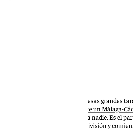
Pedro Jiménez
domingo, 9 marzo 2025, 15:10
Compartir:
Este domingo se augura una de esas grandes tard
un derbi andaluz,
concretamente un Málaga-Cád
enfrentan no dejan indiferente a nadie. Es el pa
trigésima jornada de Segunda División y comienza