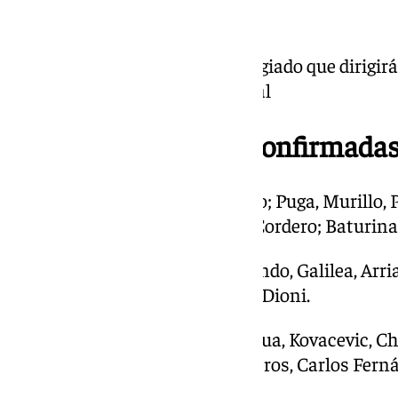
15.45 | Árbitros
Arcediano Monescillo es el colegiado que dirigi
Valverde Monsalve y Sanz Torcal
15.15 | Alineaciones confirmada
Este es el XI del
Málaga
: Herrero; Puga, Murillo,
Izan Merino; Larrubia, Ochoa, Cordero; Baturina
Banquillo: Carlos López, Gabilondo, Galilea, Arria
Lobete, Kevin, Yanis, Chupete y Dioni.
Así sale el Cádiz: David Gil; Zaldua, Kovacevic, C
Rubén Alcaraz, Ocampo; Ontiveros, Carlos Fern